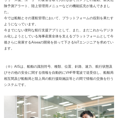
険予測アラート、陸上管理用メニューなどの機能拡充が進んできまし
た。
今では船舶とその運航管理において、プラットフォームの役割を果たす
ようになっています。
今までにない便利な航行支援アプリとして、また、まだこれからデジタ
ル化しようとしている海事産業全体を支えるプラットフォームとして今
後さらに発展するAiseaの開発を担って下さるIoTエンジニアを求めてい
ます。
（※）AISは、船舶の識別符号、種類、位置、針路、速力、航行状態及
びその他の安全に関する情報を自動的にVHF帯電波で送受信し、船舶局
相互間及び船舶局と陸上局の航行援助施設等との間で情報の交換を行う
システムです。