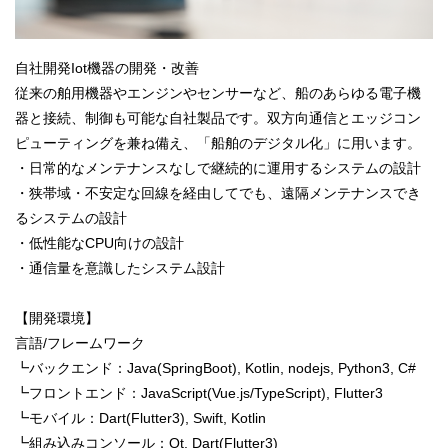
自社開発Iot機器の開発・改善
従来の舶用機器やエンジンやセンサーなど、船のあらゆる電子機
器と接続、制御も可能な自社製品です。双方向通信とエッジコン
ピューティングを兼ね備え、「船舶のデジタル化」に用います。
・日常的なメンテナンスなしで継続的に運用するシステムの設計
・狭帯域・不安定な回線を経由してでも、遠隔メンテナンスでき
るシステムの設計
・低性能なCPU向けの設計
・通信量を意識したシステム設計
【開発環境】
言語/フレームワーク
┗バックエンド：Java(SpringBoot), Kotlin, nodejs, Python3, C#
┗フロントエンド：JavaScript(Vue.js/TypeScript), Flutter3
┗モバイル：Dart(Flutter3), Swift, Kotlin
┗組み込みコンソール：Qt, Dart(Flutter3)