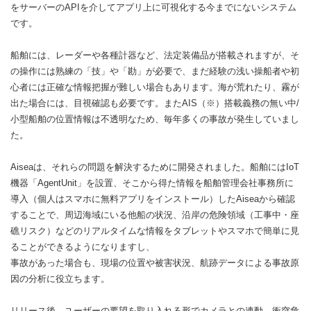
をサーバーのAPIを介してアプリ上に可視化する今までにないシステム
です。
船舶には、レーダーや各種計器など、法定装備品が搭載されますが、そ
の操作には熟練の「技」や「勘」が必要で、まだ経験の浅い操船者や初
心者には正確な情報把握が難しい場合もあります。海が荒れたり、霧が
出た場合には、目視確認も必要です。またAIS（※）搭載義務の無い中/
小型船舶の位置情報は不透明なため、毎年多くの事故が発生していまし
た。
Aiseaは、それらの問題を解決するために開発されました。船舶にはIoT
機器「AgentUnit」を設置、そこから得た情報を船舶管理会社事務所に
導入（個人はスマホに無料アプリをインストール）したAiseaから確認
することで、周辺海域にいる他船の状況、沿岸の危険領域（工事中・座
礁リスク）などのリアルタイムな情報をタブレットやスマホで簡単に見
ることができるようになりますし、
事故があった場合も、現場の位置や被害状況、航跡データによる事故原
因の分析に役立ちます。
リリース後、ユーザーの要望を取り入れる形でカメラとの連動、衝突危