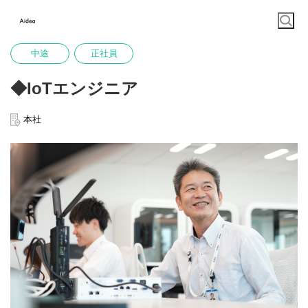
中途
正社員
◆IoTエンジニア
本社