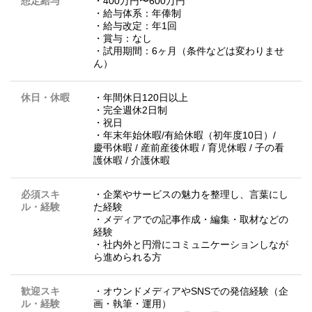
想定給与
・400万円〜600万円
・給与体系：年俸制
・給与改定：年1回
・賞与：なし
・試用期間：6ヶ月（条件などは変わりませ
ん）
休日・休暇
・年間休日120日以上
・完全週休2日制
・祝日
・年末年始休暇/有給休暇（初年度10日）/
慶弔休暇 / 産前産後休暇 / 育児休暇 / 子の看
護休暇 / 介護休暇
必須スキ
・企業やサービスの魅力を整理し、言葉にし
ル・経験
た経験
・メディアでの記事作成・編集・取材などの
経験
・社内外と円滑にコミュニケーションしなが
ら進められる方
歓迎スキ
・オウンドメディアやSNSでの発信経験（企
ル・経験
画・執筆・運用）