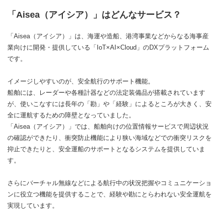
「Aisea（アイシア）」はどんなサービス？
「Aisea（アイシア）」は、海運や造船、港湾事業などからなる海事産
業向けに開発・提供している「IoT×AI×Cloud」のDXプラットフォーム
です。
イメージしやすいのが、安全航行のサポート機能。
船舶には、レーダーや各種計器などの法定装備品が搭載されています
が、使いこなすには長年の「勘」や「経験」によるところが大きく、安
全に運航するための障壁となっていました。
「Aisea（アイシア）」では、船舶向けの位置情報サービスで周辺状況
の確認ができたり、衝突防止機能により狭い海域などでの衝突リスクを
抑止できたりと、安全運船のサポートとなるシステムを提供していま
す。
さらにバーチャル無線などによる航行中の状況把握やコミュニケーショ
ンに役立つ機能を提供することで、経験や勘にとらわれない安全運航を
実現しています。