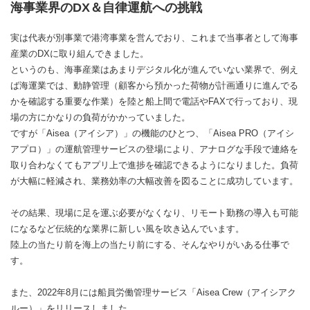
海事業界のDX＆自律運航への挑戦
実は代表が別事業で港湾事業を営んでおり、これまで当事者として海事
産業のDXに取り組んできました。
というのも、海事産業はあまりデジタル化が進んでいない業界で、例え
ば海運業では、動静管理（顧客から預かった荷物が計画通りに進んでる
かを確認する重要な作業）を陸と船上間で電話やFAXで行っており、現
場の方にかなりの負荷がかかっていました。
ですが「Aisea（アイシア）」の機能のひとつ、「Aisea PRO（アイシ
アプロ）」の運航管理サービスの登場により、アナログな手段で連絡を
取り合わなくてもアプリ上で進捗を確認できるようになりました。負荷
が大幅に軽減され、業務効率の大幅改善を図ることに成功しています。
その結果、現場に足を運ぶ必要がなくなり、リモート勤務の導入も可能
になるなど伝統的な業界に新しい風を吹き込んでいます。
陸上の当たり前を海上の当たり前にする、そんなやりがいある仕事で
す。
また、2022年8月には船員労働管理サービス「Aisea Crew（アイシアク
ルー）」をリリースしました。