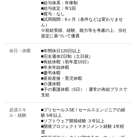
■給与体系：年俸制
■給与改定：年1回
■賞与：なし
■試用期間：6ヶ月（条件などは変わりませ
ん）
※前給実績、経験、能力等を考慮の上、当社
規定に基づいて優遇
休日・休暇
■年間休日120日以上
■完全週休2日制（土日祝）
■有給休暇（初年度10日）
■年末年始休暇
■慶弔休暇
■産前産後・育児休暇
■介護休暇
■子の看護休暇（5日）：通常の有給プラスで
支給
必須スキ
■プリセールスSE / セールスエンジニアの経
ル・経験
験 5年以上
■ソフトウェア開発経験 ３年以上
■開発プロジェクトマネジメント経験 1年程
度