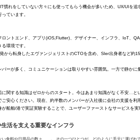
ではIT慣れをしていない方々にも使ってもらう機会が多いため、UX/UIを
行っています。
ントエンド、アプリ(iOS,Flutter)、デザイナー、インフラ、IoT、
きる環境です。
開発から転身したエヴァンジェリストのCTOを含め、SIer出身者など約
ンバーが多く、コミュニケーションは取りやすい雰囲気。一方で静かに
船に関する知識はゼロからのスタート。今はあまり知識がなく不安…と
でご安心ください。現在、約半数のメンバーが入社後に会社の支援を利
身が船舶/港で実証実験することで、ユーザーファーストなサービスを実
や生活を支える重要なインフラ
ない食料や日用品の数々……。 その一つひとつが、どのように手元に運ばれ