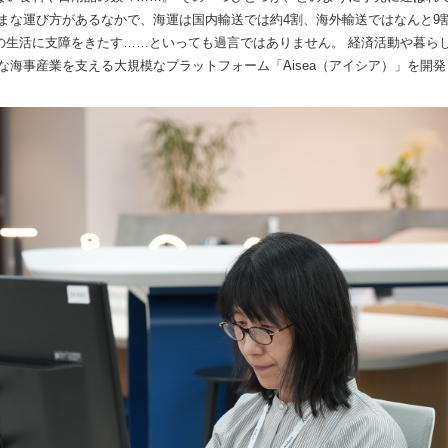
まな運び方があるなかで、海運は国内輸送では約4割、海外輸送ではなんと9
の生活に支障をきたす……といっても過言ではありません。 経済活動や暮ら
な海事産業を支える大規模なプラットフォーム「Aisea（アイシア）」を開