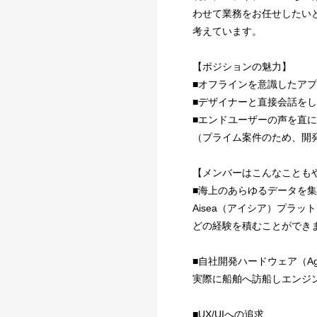
わせて業務をお任せしたい
考えています。
【ポジションの魅力】
■オフラインを意識したア
■デザイナーと直接会話を
■エンドユーザーの声を直
（プライム案件のため、開
【メンバーはこんなことも
■海上のあらゆるデータを
Aisea（アイシア）プラ
どの経験を積むことができ
■自社開発ハードウェア（Age
実際に船舶へ訪船しエンジン
■UX/UIへの追求