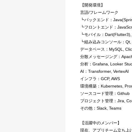
【開発環境】
言語/フレームワーク
┗バックエンド：Java(SpringBoot
┗フロントエンド：JavaScript(Vu
┗モバイル：Dart(Flutter3), Sw
┗組み込みコンソール：Qt, Dart
データベース：MySQL, ClickH
分散メッセージング：Apache Kafk
分析：Grafana, Looker Stud
AI：Transformer, VertexAI
インフラ：GCP, AWS
環境構築：Kubernetes, Prometh
ソースコード管理：Github
プロジェクト管理：Jira, Conflu
その他：Slack, Teams
【活躍中のメンバー】
現在、アプリチーム立ち上