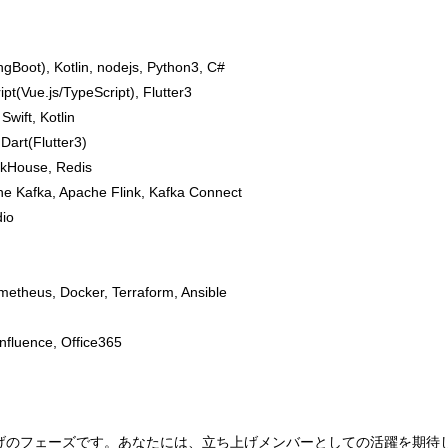
), Kotlin, nodejs, Python3, C#
e.js/TypeScript), Flutter3
ift, Kotlin
(Flutter3)
ouse, Redis
a, Apache Flink, Kafka Connect
io
eus, Docker, Terraform, Ansible
ence, Office365
げのフェーズです。あなたには、立ち上げメンバーとしての活躍を期待