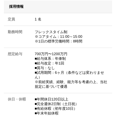
採用情報
定員
1 名
勤務時間
フレックスタイム制
※コアタイム：11:00～15:00
※1日の標準労働時間：8時間
想定給与
700万円〜1200万円
■給与体系：年俸制
■給与改定：年1回
■賞与：なし
■試用期間：6ヶ月（条件などは変わりませ
ん）
※前給実績、経験、能力等を考慮の上、当社
規定に基づいて優遇
休日・休暇
■年間休日120日以上
■完全週休2日制（土日祝）
■有給休暇（初年度10日）
■年末年始休暇