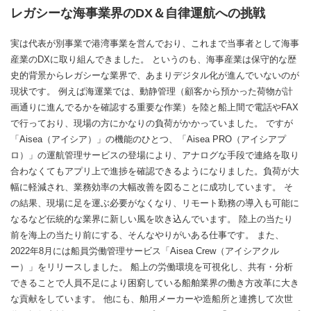
レガシーな海事業界のDX＆自律運航への挑戦
実は代表が別事業で港湾事業を営んでおり、これまで当事者として海事
産業のDXに取り組んできました。 というのも、海事産業は保守的な歴
史的背景からレガシーな業界で、あまりデジタル化が進んでいないのが
現状です。 例えば海運業では、動静管理（顧客から預かった荷物が計
画通りに進んでるかを確認する重要な作業）を陸と船上間で電話やFAX
で行っており、現場の方にかなりの負荷がかかっていました。 ですが
「Aisea（アイシア）」の機能のひとつ、「Aisea PRO（アイシアプ
ロ）」の運航管理サービスの登場により、アナログな手段で連絡を取り
合わなくてもアプリ上で進捗を確認できるようになりました。負荷が大
幅に軽減され、業務効率の大幅改善を図ることに成功しています。 そ
の結果、現場に足を運ぶ必要がなくなり、リモート勤務の導入も可能に
なるなど伝統的な業界に新しい風を吹き込んでいます。 陸上の当たり
前を海上の当たり前にする、そんなやりがいある仕事です。 また、
2022年8月には船員労働管理サービス「Aisea Crew（アイシアクル
ー）」をリリースしました。 船上の労働環境を可視化し、共有・分析
できることで人員不足により困窮している船舶業界の働き方改革に大き
な貢献をしています。 他にも、舶用メーカーや造船所と連携して次世