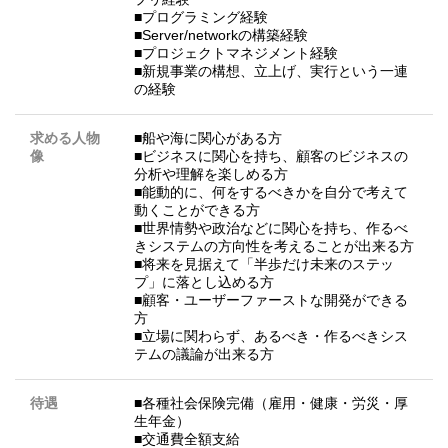
■プログラミング経験
■Server/networkの構築経験
■プロジェクトマネジメント経験
■新規事業の構想、立上げ、実行という一連
の経験
求める人物
■船や海に関心がある方
像
■ビジネスに関心を持ち、顧客のビジネスの
分析や理解を楽しめる方
■能動的に、何をするべきかを自分で考えて
動くことができる方
■世界情勢や政治などに関心を持ち、作るべ
きシステムの方向性を考えることが出来る方
■将来を見据えて「半歩だけ未来のステッ
プ」に落とし込める方
■顧客・ユーザーファーストな開発ができる
方
■立場に関わらず、あるべき・作るべきシス
テムの議論が出来る方
待遇
■各種社会保険完備（雇用・健康・労災・厚
生年金）
■交通費全額支給