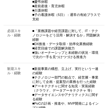
■慶弔休暇
■産前産後・育児休暇
■介護休暇
■子の看護休暇（5日）：通常の有給プラスで
支給
必須スキ
■「業務課題や経営課題に対して、IT・テク
ル・経験
ノロジーをどう活用・解決するか」問題解決
経験
■DX推進・データ取得・効率化業務経験
■経営目線での課題解決能力
■強いオーナーシップと未経験の状況・環境
で次の一手を見つけつづける推進力
歓迎スキ
■新規事業の構想、立上げ、実行という一連
ル・経験
の経験
■テクノロジー部門の観点で、経営層・事業
に対して企画・提案型の業務を行った経験
■アーキテクチャに関する知見・実装経験
（クラウド、データアーキテクチャ 等）
■データサイエンスやアナリティクスに関す
る経験
■PoCの計画・推進や、MVP開発によるイン
プリ経験