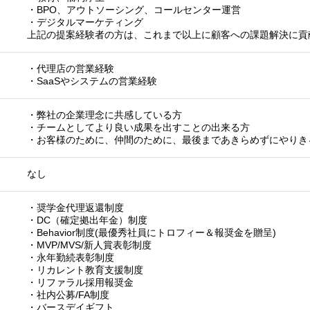
・BPO、アウトソーシング、コールセンター運営
・デジタルマーケティング
上記の提案経験者の方は、これまで以上に顧客への課題解決に貢
・代理店の営業経験
・SaaSやシステムの営業経験
・弊社の企業理念に共感している方
・チームとしてより良い成果を出すことの出来る方
・お客様のために、仲間のために、最後まであきらめずにやりき
なし
・奨学金代理返還制度
・DC（確定拠出年金）制度
・Behavior制度(最優秀社員にトロフィー＆報奨金を贈呈)
・MVP/MVS/新人賞表彰制度
・永年勤続表彰制度
・リカレント教育支援制度
・リファラル採用報奨金
・社内公募/FA制度
・バースデイギフト