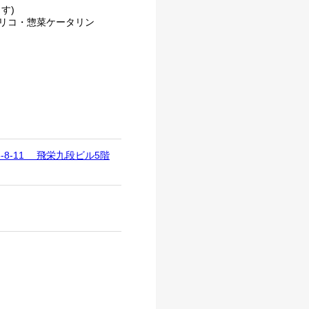
ます)
リコ・惣菜ケータリン
8-11 飛栄九段ビル5階