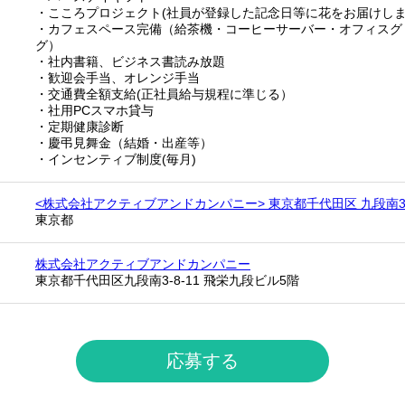
・こころプロジェクト(社員が登録した記念日等に花をお届けし
・カフェスペース完備（給茶機・コーヒーサーバー・オフィスグ
グ）
・社内書籍、ビジネス書読み放題
・歓迎会手当、オレンジ手当
・交通費全額支給(正社員給与規程に準じる）
・社用PCスマホ貸与
・定期健康診断
・慶弔見舞金（結婚・出産等）
・インセンティブ制度(毎月)
<株式会社アクティブアンドカンパニー> 東京都千代田区 九段南3-
東京都
株式会社アクティブアンドカンパニー
東京都千代田区九段南3-8-11 飛栄九段ビル5階
応募する