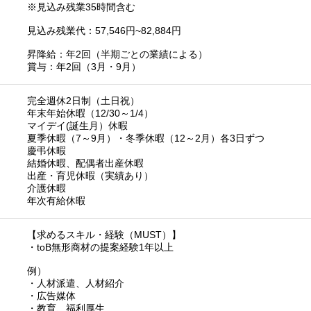
※見込み残業35時間含む
見込み残業代：57,546円~82,884円
昇降給：年2回（半期ごとの業績による）
賞与：年2回（3月・9月）
完全週休2日制（土日祝）
年末年始休暇（12/30～1/4）
マイデイ(誕生月）休暇
夏季休暇（7～9月）・冬季休暇（12～2月）各3日ずつ
慶弔休暇
結婚休暇、配偶者出産休暇
出産・育児休暇（実績あり）
介護休暇
年次有給休暇
【求めるスキル・経験（MUST）】
・toB無形商材の提案経験1年以上
例）
・人材派遣、人材紹介
・広告媒体
・教育、福利厚生