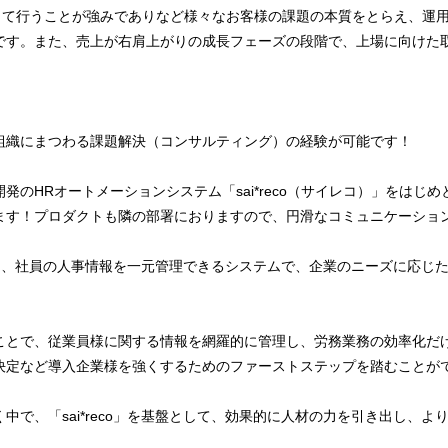
貫して行うことが強みでありなど様々なお客様の課題の本質をとらえ、運
です。また、売上が右肩上がりの成長フェーズの段階で、上場に向けた
組織にまつわる課題解決（コンサルティング）の経験が可能です！
発のHRオートメーションシステム「sai*reco（サイレコ）」をはじ
ます！プロダクトも隣の部署におりますので、円滑なコミュニケーショ
コ）」は、社員の人事情報を一元管理できるシステムで、企業のニーズに応じ
ことで、従業員様に関する情報を網羅的に管理し、労務業務の効率化だ
決定など導入企業様を強くするためのファーストステップを踏むことが
中で、「sai*reco」を基盤として、効果的に人材の力を引き出し、よ