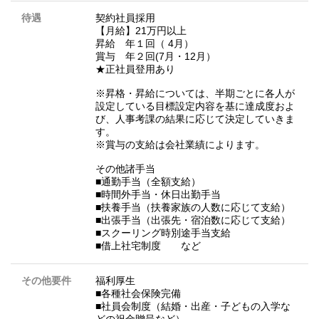
待遇
契約社員採用
【月給】21万円以上
昇給 年１回（ 4月）
賞与 年２回(7月・12月）
★正社員登用あり
※昇格・昇給については、半期ごとに各人が
設定している目標設定内容を基に達成度およ
び、人事考課の結果に応じて決定していきま
す。
※賞与の支給は会社業績によります。
その他諸手当
■通勤手当（全額支給）
■時間外手当・休日出勤手当
■扶養手当（扶養家族の人数に応じて支給）
■出張手当（出張先・宿泊数に応じて支給）
■スクーリング時別途手当支給
■借上社宅制度 など
その他要件
福利厚生
■各種社会保険完備
■社員会制度（結婚・出産・子どもの入学な
どの祝金贈呈など）