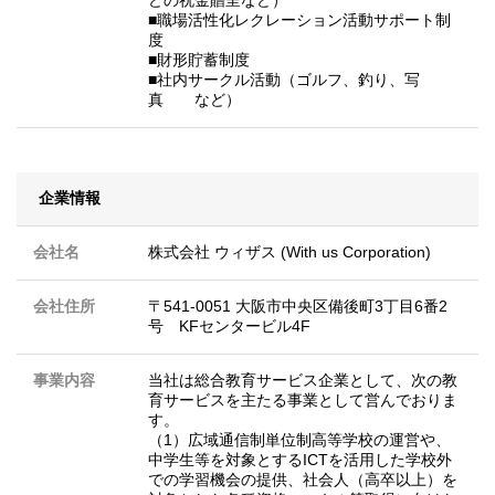
■職場活性化レクレーション活動サポート制
度
■財形貯蓄制度
■社内サークル活動（ゴルフ、釣り、写
真 など）
企業情報
会社名
株式会社 ウィザス (With us Corporation)
会社住所
〒541-0051 大阪市中央区備後町3丁目6番2
号 KFセンタービル4F
事業内容
当社は総合教育サービス企業として、次の教
育サービスを主たる事業として営んでおりま
す。
（1）広域通信制単位制高等学校の運営や、
中学生等を対象とするICTを活用した学校外
での学習機会の提供、社会人（高卒以上）を