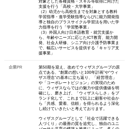
対象とした各種資格・スキル等取得に向けた
支援を行う「高校・大学事業」
（2）幼児から高校生までを対象とする教科
学習指導・進学受験指導ならびに能力開発指
導と独自のプラスサイクル学習法を用いた学
力指導を行う「学習塾事業」
（3）外国人向け日本語教育・就労支援か
ら、年齢やニーズに応じたICT教育、能力開
発、社会人研修、シニア向け介護予防事業ま
で、幅広いサービスを提供する「キャリア支
援事業」
企業PR
第50期を迎え、改めてウィザスグループの原
点である、“創業の想いと100年計画”や“ウィ
ザス理念”の基本に立ち返り、「経営理念」
や「コーポレートビジョン」の実現のため
に、ウィザスならではの魅力や提供価値を明
確にし、磨き上げ、「ウィザスらしさ」をブ
ランド化して、これまで以上に顧客や社会か
ら「共感、愛着、信頼」を得られるよう深化
し続けていきたいと考えております。
ウィザスグループとして「社会で活躍できる
人づくり」の最善の質を追究し、独自のユニ
バーサル共育の構築と推進によって、多くの