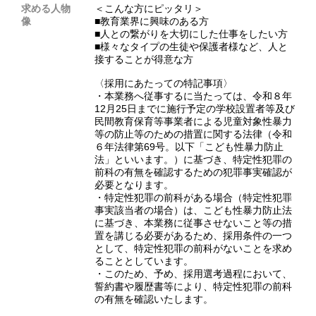
求める人物
＜こんな方にピッタリ＞
像
■教育業界に興味のある方
■人との繋がりを大切にした仕事をしたい方
■様々なタイプの生徒や保護者様など、人と
接することが得意な方
〈採用にあたっての特記事項〉
・本業務へ従事するに当たっては、令和８年
12月25日までに施行予定の学校設置者等及び
民間教育保育等事業者による児童対象性暴力
等の防止等のための措置に関する法律（令和
６年法律第69号。以下「こども性暴力防止
法」といいます。）に基づき、特定性犯罪の
前科の有無を確認するための犯罪事実確認が
必要となります。
・特定性犯罪の前科がある場合（特定性犯罪
事実該当者の場合）は、こども性暴力防止法
に基づき、本業務に従事させないこと等の措
置を講じる必要があるため、採用条件の一つ
として、特定性犯罪の前科がないことを求め
ることとしています。
・このため、予め、採用選考過程において、
誓約書や履歴書等により、特定性犯罪の前科
の有無を確認いたします。