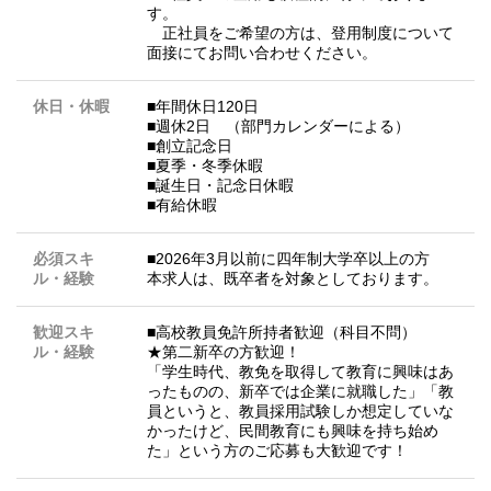
す。
正社員をご希望の方は、登用制度について
面接にてお問い合わせください。
休日・休暇
■年間休日120日
■週休2日 （部門カレンダーによる）
■創立記念日
■夏季・冬季休暇
■誕生日・記念日休暇
■有給休暇
必須スキ
■2026年3月以前に四年制大学卒以上の方
ル・経験
本求人は、既卒者を対象としております。
歓迎スキ
■高校教員免許所持者歓迎（科目不問）
ル・経験
★第二新卒の方歓迎！
「学生時代、教免を取得して教育に興味はあ
ったものの、新卒では企業に就職した」「教
員というと、教員採用試験しか想定していな
かったけど、民間教育にも興味を持ち始め
た」という方のご応募も大歓迎です！