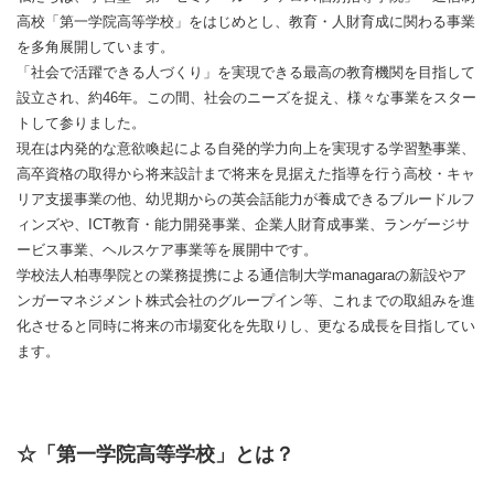
高校「第一学院高等学校」をはじめとし、教育・人財育成に関わる事業
を多角展開しています。
「社会で活躍できる人づくり」を実現できる最高の教育機関を目指して
設立され、約46年。この間、社会のニーズを捉え、様々な事業をスター
トして参りました。
現在は内発的な意欲喚起による自発的学力向上を実現する学習塾事業、
高卒資格の取得から将来設計まで将来を見据えた指導を行う高校・キャ
リア支援事業の他、幼児期からの英会話能力が養成できるブルードルフ
ィンズや、ICT教育・能力開発事業、企業人財育成事業、ランゲージサ
ービス事業、ヘルスケア事業等を展開中です。
学校法人柏專學院との業務提携による通信制大学managaraの新設やア
ンガーマネジメント株式会社のグループイン等、これまでの取組みを進
化させると同時に将来の市場変化を先取りし、更なる成長を目指してい
ます。
☆「第一学院高等学校」とは？