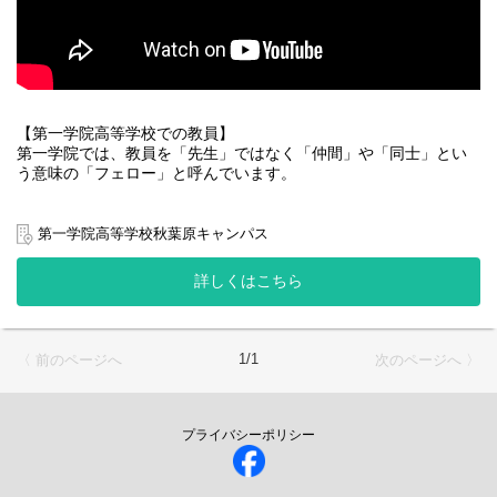
【第一学院高等学校での教員】
第一学院では、教員を「先生」ではなく「仲間」や「同士」とい
う意味の「フェロー」と呼んでいます。
変化の大きな社会で、第一学院はどのような時でも一人ひとりの
みなさんと向き合い、一緒に成長していきたいと考えています。
第一学院高等学校秋葉原キャンパス
第一学院では生徒の主体性を引き出して、生徒自らチャレンジす
る意欲を育む役割を担っています。
詳しくはこちら
第一学院のフェローは、生徒と一緒に学び、いま、そして、未来
につながる生徒の活躍を後押しする立場となります。
そんなフェローとして、生徒に対する学習指導や生活面含む指導
1/1
〈 前のページへ
次のページへ 〉
を主とし、後々は校運営全般に携わっていただきたいと思ってい
ます。
■学習指導
プライバシーポリシー
生徒が目指す学力を身につけられる様、一人ひとりに応じた指導
をします。
ICTを活用しながらの個別学習や、協働学習のファシリテートを通