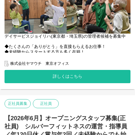
デイサービスジョイリハ(東京都・埼玉県)の管理者候補を募集中
◆たくさんの「ありがとう」を直接もらえるお仕事！
◆未経験からスタートする方も多く在籍！
◆残業は月10時間程度、夜勤なし
◆着実にキャリアアップできる！
株式会社ヤマウチ 東京オフィス
◆働く本人と、その家族も大切にする福利厚生が充実
詳しくはこちら
【主な業務】
・店舗管理業務(勤務表作成・数値管理・アルバイトスタッフ面
接 等)
・請求業務
・ご利用者様への介護予防運動の指導、誘導、見守り
正社員募集
正社員
・入浴介助
・送迎
・通所者および通所希望者との相談
【2026年6月】オープニングスタッフ募集(正
・ケアマネージャーとの連携
社員) シルバーフィットネスの運営・指導員
・ご利用者様の個別計画書作成および評価
・館内清掃、設備メンテナンス
／年120日休／賞与年2回／未経験からでも始