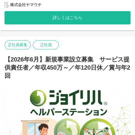
・アルバイトスタッフ採用、教育
株式会社ヤマウチ
・数値管理
・ガソリン価格調整
詳しくはこちら
・イベント実施
・競合店調査 等
正社員募集
正社員
【2026年6月】新規事業設立募集 サービス提
供責任者／年収450万～／年120日休／賞与年2
回