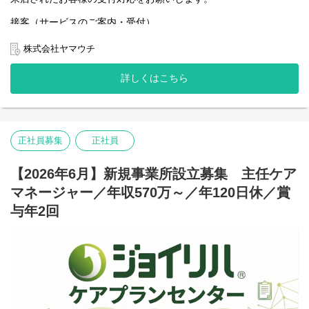
接客（サービスのご案内・受付）
車検、車両販売における見積もり作成業務等
車両の販売業務サポート
株式会社ヤマウチ
詳しくはこちら
正社員募集
正社員
【2026年6月】新規事業所設立募集 主任ケア
マネージャー／年収570万～／年120日休／賞
与年2回