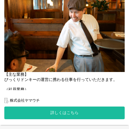
【主な業務】
びっくりドンキーの運営に携わる仕事を行っていただきます。
（社員業務）
■店舗管理業務
アルバイトの採用面接・指導・教育
株式会社ヤマウチ
シフト作成
会議資料の作成・事業部内会議への参加
詳しくはこちら
数値管理（売り上げ）・材料の発 注業務等
（アルバイト業務のサポート）