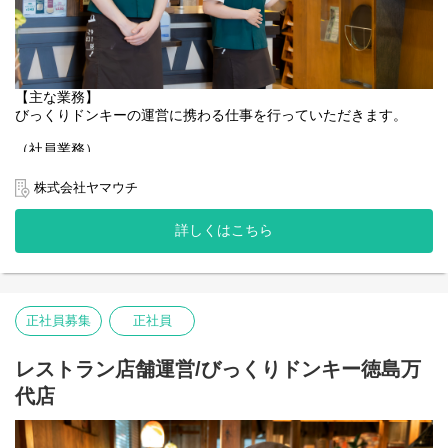
【主な業務】
びっくりドンキーの運営に携わる仕事を行っていただきます。
（社員業務）
■店舗管理業務
アルバイトの採用面接・指導・教育
株式会社ヤマウチ
シフト作成
会議資料の作成・事業部内会議への参加
詳しくはこちら
数値管理（売り上げ）・材料の発 注業務等
（アルバイト業務のサポート）
■ホール業務
接客・お料理の提供・テーブルの片付け 等
正社員募集
正社員
※オーダーはタッチパッドでのオーダーになります。
■キッチン業務
レストラン店舗運営/びっくりドンキー徳島万
ハンバーグ等の調理業務・清掃業務
代店