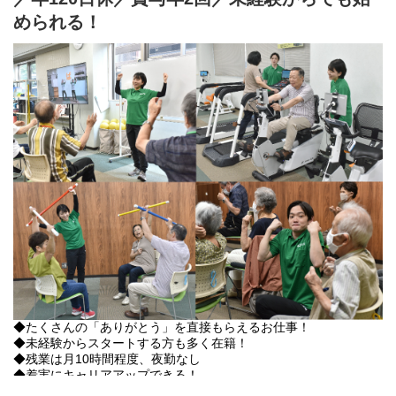
・その他店舗運営業務 など
められる！
【運動プログラムの内容】
複数名に対してのグループレッスン（ストレッチ、脳トレ）や、
1対1の個別指導（機能訓練、マシントレーニング）を行います。
【1日の流れ】
▽お迎え：ワゴン車で決まったルートを運転し、ご利用者様のご
自宅までお迎え。
▽健康チェック：ご利用者様の血圧・脈拍・体調などを確認し、
体調に合わせたプログラムを決定。
▽準備運動・ストレッチ：認知症予防のための「脳トレ」も取り
入れながらウォームアップ。
▽機能訓練：日常生活を想定した「歩行訓練」、生活動作に必要
な筋力をつける「マシントレーニング」などを実施。
◎マシンは日本の高齢者向けに独自で開発しています！
▽家トレ：ご自宅でできる簡単な体操をご案内。
◆たくさんの「ありがとう」を直接もらえるお仕事！
◆未経験からスタートする方も多く在籍！
▽リズム体操：音楽に合わせて手足を動かし、楽しみながら持久
◆残業は月10時間程度、夜勤なし
力向上。
◆着実にキャリアアップできる！
◆働く本人と、その家族も大切にする福利厚生が充実
▽入浴：スタッフ見守りのもと、個浴でくつろげる時間。