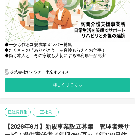
◆一から作る新規事業メンバー募集
◆たくさんの「ありがとう」を直接もらえるお仕事！
◆働く本人と、その家族も大切にする福利厚生が充実
当社で新規設立する訪問介護事業『ジョイリハ ヘルパーステーシ
ョン』にて、
株式会社ヤマウチ 東京オフィス
ヘルパーの指導・育成、利用者様への訪問介護など、
店舗運営業務全般を担当いただきます。
詳しくはこちら
【主な業務】
・訪問介護計画書の作成、モニタリング
・ヘルパースタッフへの指導、育成、管理、同行訪問
・サービス担当者会議など出席
正社員募集
正社員
・利用者様への訪問介護業務
・その他店舗運営業務 など
【2026年6月】新規事業設立募集 管理者兼サ
ービス提供責任者／年収460万～／年120日休