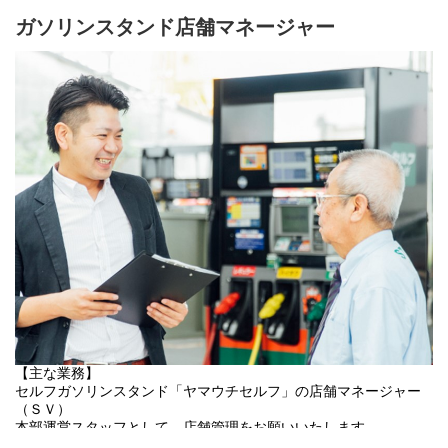
・同行訪問やケアマネジメント業務のサポート
・その他店舗運営管理に関わる業務 など
ガソリンスタンド店舗マネージャー
【主な業務】
セルフガソリンスタンド「ヤマウチセルフ」の店舗マネージャー
（ＳＶ）
本部運営スタッフとして、店舗管理をお願いいたします。