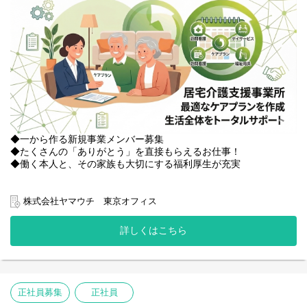
◆一から作る新規事業メンバー募集
◆たくさんの「ありがとう」を直接もらえるお仕事！
◆働く本人と、その家族も大切にする福利厚生が充実
当社で新規設立する『ジョイリハ ケアプランセンター』にて、
練馬・板橋エリアのご利用者様に対する、ケアマネジメント業務
株式会社ヤマウチ 東京オフィス
全般、
管理者としての管理業務全般を担当いただきます。
詳しくはこちら
【主な業務】
・ケアプラン作成、給付管理、モニタリング等の実務
・地域包括支援センターや医療機関との連携、地域ケア会議への
参加
正社員募集
正社員
・所属ケアマネージャーへの指導・育成、新人研修