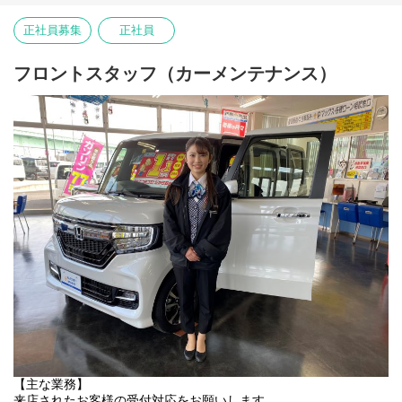
■ホール業務
接客・お料理の提供・テーブルの片付け 等
正社員募集
正社員
※オーダーはタッチパッドでのオーダーになります。
■キッチン業務
フロントスタッフ（カーメンテナンス）
ハンバーグ等の調理業務・清掃業務
【主な業務】
来店されたお客様の受付対応をお願いします。