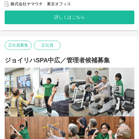
株式会社ヤマウチ 東京オフィス
【主な業務】
▽整理体操・ストレッチ：簡単なストレッチで身体と心を落ち着
・介護予防運動の指導、サポート
かせ、筋肉に残った疲労を軽減。
詳しくはこちら
・誘導、見守り
▽事務作業：お一人ずつの記録や介護計画書を作成。（PC入力）
・送迎
・入浴サポート
▽お見送り：ワゴン車でご自宅までお見送り。
・ケアマネージャーとの連携業務
・ご利用者様の個別計画書作成及び評価
正社員募集
正社員
・その他店舗運営業務 など
【運動プログラムの内容】
ジョイリハSPA中広／管理者候補募集
複数名に対してのグループレッスン（ストレッチ、脳トレ）や、
1対1の個別指導（機能訓練、マシントレーニング）を行います。
【1日の流れ】
▽お迎え：ワゴン車で決まったルートを運転し、ご利用者様のご
自宅までお迎え。
▽健康チェック：ご利用者様の血圧・脈拍・体調などを確認し、
体調に合わせたプログラムを決定。
▽準備運動・ストレッチ：認知症予防のための「脳トレ」も取り
入れながらウォームアップ。
▽機能訓練：日常生活を想定した「歩行訓練」、生活動作に必要