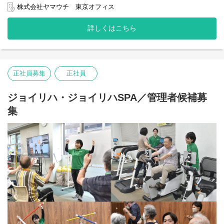
ョン』にて、
株式会社ヤマウチ 東京オフィス
管理者として店舗の管理業務、ヘルパーへの指導・育成、
利用者様への訪問介護など、店舗運営業務全般を担当いただきま
詳しくはこちら
す。
現場のリーダーとなる重要なポジションです。
【主な業務】
・訪問介護計画書の作成、モニタリング
正社員募集
正社員
・ヘルパースタッフへの指導、育成、管理、同行訪問
・サービス担当者会議など出席
・利用者様への訪問介護業務（全体の2～3割）
ジョイリハ・ジョイリハSPA／管理者候補募
・その他店舗運営業務 など
集