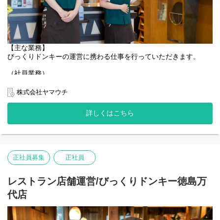
【主な業務】
びっくりドンキーの運営に携わる仕事を行っていただきます。
（社員業務）
■店舗管理業務
アルバイトの採用面接・指導・教育
株式会社ヤマウチ
シフト作成
会議資料の作成・事業部内会議への参加
詳しくはこちら
数値管理（売り上げ）・材料の発 注業務等
（アルバイト業務のサポート）
■ホール業務
接客・お料理の提供・テーブルの片付け 等
正社員募集
正社員
※オーダーはタッチパッドでのオーダーになります。
■キッチン業務
レストラン店舗運営/びっくりドンキー徳島万
ハンバーグ等の調理業務・清掃業務
代店