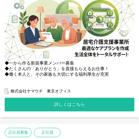
◆一から作る新規事業メンバー募集
◆たくさんの「ありがとう」を直接もらえるお仕事！
◆働く本人と、その家族も大切にする福利厚生が充実
当社で新規設立する『ジョイリハ ケアプランセンター』にて、
練馬・板橋エリアのご利用者様に対する、ケアマネジメント業務
株式会社ヤマウチ 東京オフィス
全般、
管理者としての管理業務全般を担当いただきます。
詳しくはこちら
【主な業務】
・ケアプラン作成、給付管理、モニタリング等の実務
・地域包括支援センターや医療機関との連携、地域ケア会議への
参加
正社員募集
正社員
・所属ケアマネージャーへの指導・育成、新人研修