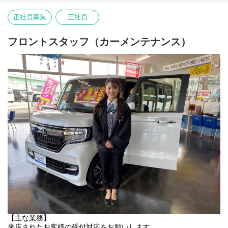
■ホール業務
接客・お料理の提供・テーブルの片付け 等
正社員募集
正社員
※オーダーはタッチパッドでのオーダーになります。
■キッチン業務
フロントスタッフ（カーメンテナンス）
ハンバーグ等の調理業務・清掃業務
【主な業務】
来店されたお客様の受付対応をお願いします。