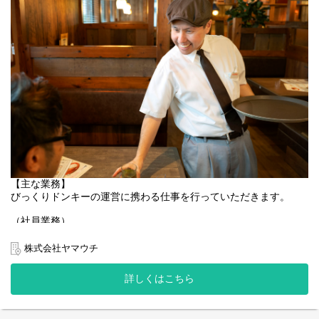
【主な業務】
びっくりドンキーの運営に携わる仕事を行っていただきます。
（社員業務）
■店舗管理業務
アルバイトの採用面接・指導・教育
株式会社ヤマウチ
シフト作成
会議資料の作成・事業部内会議への参加
詳しくはこちら
数値管理（売り上げ）・材料の発 注業務等
（アルバイト業務のサポート）