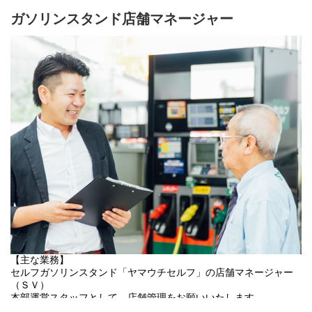
・同行訪問やケアマネジメント業務のサポート
・その他店舗運営管理に関わる業務 など
ガソリンスタンド店舗マネージャー
【主な業務】
セルフガソリンスタンド「ヤマウチセルフ」の店舗マネージャー
（ＳＶ）
本部運営スタッフとして、店舗管理をお願いいたします。