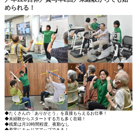
・その他店舗運営業務 など
められる！
【運動プログラムの内容】
複数名に対してのグループレッスン（ストレッチ、脳トレ）や、
1対1の個別指導（機能訓練、マシントレーニング）を行います。
【1日の流れ】
▽お迎え：ワゴン車で決まったルートを運転し、ご利用者様のご
自宅までお迎え。
▽健康チェック：ご利用者様の血圧・脈拍・体調などを確認し、
体調に合わせたプログラムを決定。
▽準備運動・ストレッチ：認知症予防のための「脳トレ」も取り
入れながらウォームアップ。
▽機能訓練：日常生活を想定した「歩行訓練」、生活動作に必要
な筋力をつける「マシントレーニング」などを実施。
◎マシンは日本の高齢者向けに独自で開発しています！
▽家トレ：ご自宅でできる簡単な体操をご案内。
◆たくさんの「ありがとう」を直接もらえるお仕事！
◆未経験からスタートする方も多く在籍！
▽リズム体操：音楽に合わせて手足を動かし、楽しみながら持久
◆残業は月10時間程度、夜勤なし
力向上。
◆着実にキャリアアップできる！
◆働く本人と、その家族も大切にする福利厚生が充実
▽入浴：スタッフ見守りのもと、個浴でくつろげる時間。