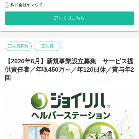
・アルバイトスタッフ採用、教育
株式会社ヤマウチ
・数値管理
・ガソリン価格調整
詳しくはこちら
・イベント実施
・競合店調査 等
正社員募集
正社員
【2026年6月】新規事業設立募集 サービス提
供責任者／年収450万～／年120日休／賞与年2
回