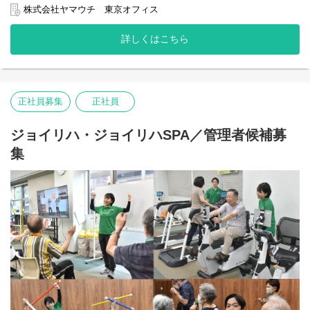
ョン』にて、
株式会社ヤマウチ 東京オフィス
管理者として店舗の管理業務、ヘルパーへの指導・育成、
利用者様への訪問介護など、店舗運営業務全般を担当いただきま
詳しくはこちら
す。
現場のリーダーとなる重要なポジションです。
【主な業務】
・訪問介護計画書の作成、モニタリング
正社員募集
正社員
・ヘルパースタッフへの指導、育成、管理、同行訪問
・サービス担当者会議など出席
・利用者様への訪問介護業務（全体の2～3割）
ジョイリハ・ジョイリハSPA／管理者候補募
・その他店舗運営業務 など
集