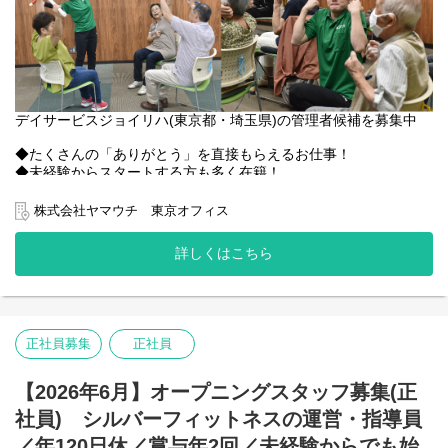
デイサービスジョイリハ(東京都・埼玉県)の管理者候補を募集中
◆たくさんの「ありがとう」を直接もらえるお仕事！
◆未経験からスタートする方も多く在籍！
◆残業は月10時間程度、夜勤なし
◆着実にキャリアアップできる！
株式会社ヤマウチ 東京オフィス
◆働く本人と、その家族も大切にする福利厚生が充実
詳しくはこちら
【主な業務】
・店舗管理業務(勤務表作成・数値管理・アルバイトスタッフ面
接 等)
・請求業務
・ご利用者様への介護予防運動の指導、誘導、見守り
正社員募集
正社員
・入浴介助
・送迎
・通所者および通所希望者との相談
【2026年6月】オープニングスタッフ募集(正
・ケアマネージャーとの連携
社員) シルバーフィットネスの運営・指導員
・ご利用者様の個別計画書作成および評価
・館内清掃、設備メンテナンス
／年120日休／賞与年2回／未経験からでも始