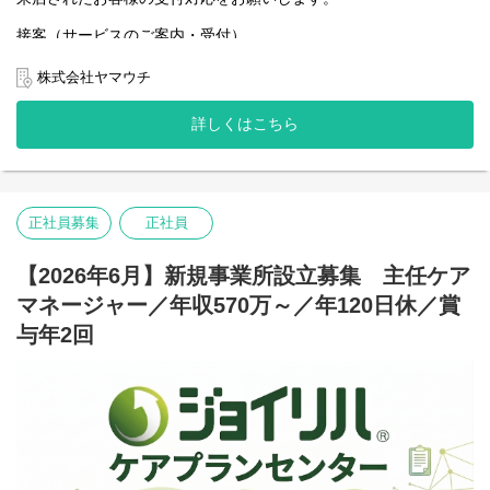
接客（サービスのご案内・受付）
車検、車両販売における見積もり作成業務等
車両の販売業務サポート
株式会社ヤマウチ
詳しくはこちら
正社員募集
正社員
【2026年6月】新規事業所設立募集 主任ケア
マネージャー／年収570万～／年120日休／賞
与年2回