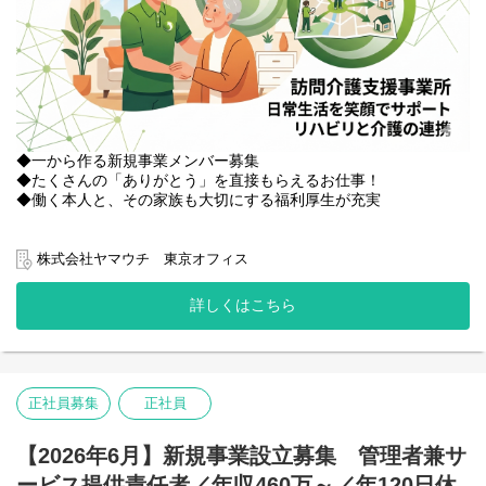
◆一から作る新規事業メンバー募集
◆たくさんの「ありがとう」を直接もらえるお仕事！
◆働く本人と、その家族も大切にする福利厚生が充実
当社で新規設立する訪問介護事業『ジョイリハ ヘルパーステーシ
ョン』にて、
株式会社ヤマウチ 東京オフィス
ヘルパーの指導・育成、利用者様への訪問介護など、
店舗運営業務全般を担当いただきます。
詳しくはこちら
【主な業務】
・訪問介護計画書の作成、モニタリング
・ヘルパースタッフへの指導、育成、管理、同行訪問
・サービス担当者会議など出席
正社員募集
正社員
・利用者様への訪問介護業務
・その他店舗運営業務 など
【2026年6月】新規事業設立募集 管理者兼サ
ービス提供責任者／年収460万～／年120日休