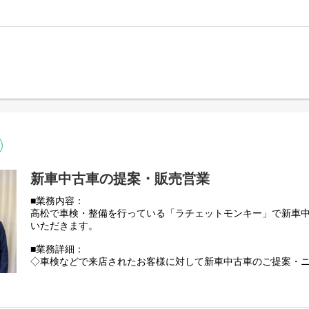
携わります。
◎仕事の魅力
当社が運営する店舗はいずれも店舗社員の裁量が大きく、思い
店づくりに活かせるのが魅力。
トレーニング指導や店舗マネジメントで培った経験とスキルは
■■■ スイミングスクール／水泳コーチ職 ■■■
瀬戸内スイミングスクール（香川）にて、
インストラクターとしてお客様への水泳指導・受付・環境整備
携わります。
◎仕事の魅力
子どもから大人まで、幅広い年齢のお客様と関わることができ
ルが身につけられます。子どもたちの笑顔が見られることもモ
新車中古車の提案・販売営業
す。
■業務内容：
■■■ 介護予防デイサービス／インストラクター・店舗運営職 ■■
高松で車検・整備を行っている「ラチェットモンキー」で新車
機能訓練に特化したデイサービス「ジョイリハ」「ジョイリハ
いただきます。
ご高齢者への運動指導・送迎・入浴サポート・計画書作成など
■業務詳細：
◎仕事の魅力
◇車検などで来店されたお客様に対して新車中古車のご提案・
「できなかったことができるようになる喜び」をご利用者様と
◇ディーラーとお客様の間に入って調整
たくさんの「ありがとう」を直接もらえることが何よりのやり
◇オークション会場やネットで買い付けなど
※目標数字はありますが、ノルマはなく未経験の方でも先輩社
■■■ 飲食／店舗運営職 ■■■