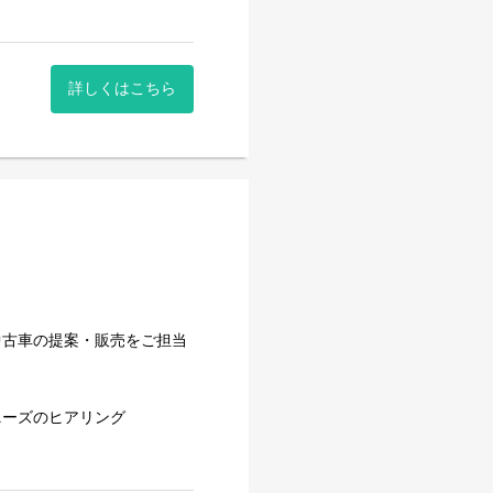
ついたアイデアをどんどんお
詳しくはこちら
一生の財産となります。
・会費請求などの施設運営に
、臨機応変な対人・接客スキ
チベーションアップの源で
■
中古車の提案・販売をご担当
プラス」にて、
、店舗運営に携わります。
ニーズのヒアリング
一緒に分かち合えます。
がいです。
員が丁寧に指導します。