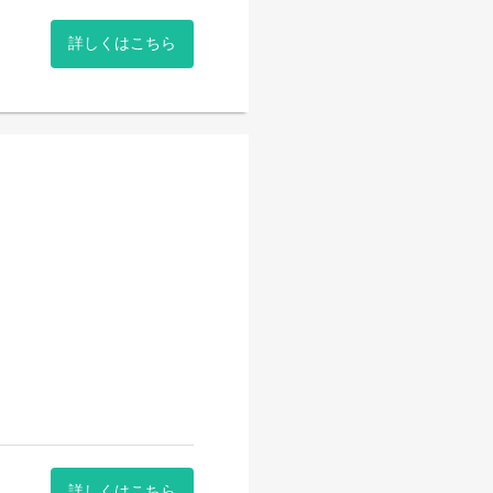
いません。
も携わります。
詳しくはこちら
基礎知識から覚えていきま
担います。未経験
日々の気づきから得たヒント
権をもって仕事を進めること
理などの店舗運営に携わりま
心してご利用頂く事ができる
できる仕事です。
詳しくはこちら