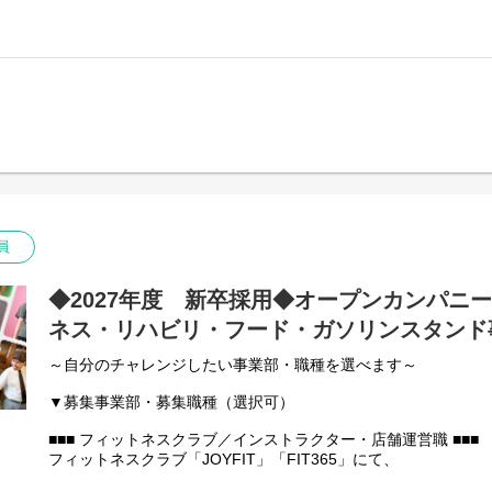
【主な業務】
・スイミング指導
・お客様への接客対応
・プール監視
・館内清掃、設備メンテナンス
・その他店舗運営業務全般
員
◆2027年度 新卒採用◆オープンカンパニ
ネス・リハビリ・フード・ガソリンスタンド
～自分のチャレンジしたい事業部・職種を選べます～
▼募集事業部・募集職種（選択可）
■■■ フィットネスクラブ／インストラクター・店舗運営職 ■■■
フィットネスクラブ「JOYFIT」「FIT365」にて、
インストラクターとしてお客様への運動指導・受付・環境整備