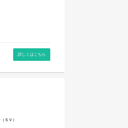
ース、アクアビクスやウォ
頂き、コーチデビューとなり
詳しくはこちら
ー（ＳＶ）