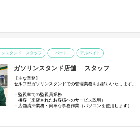
※来店されたお客様に提案するので、飛び込み営業などはござ
ハンバーグレストラン「びっくりドンキー」にて、
接客・調理・清掃などの基本業務を習得した後、店舗の管理に
■入社後の流れ：
入社後は、教育スタッフがレクチャーしながら、簡単な業務、
◎仕事の魅力
す。慣れてきたら、顧客の担当につき、消耗品の提案や販売も
お客様がより快適に楽しくお食事できる空間を提供するため、
スタートでも、業務を担当できることが大きな魅力です。裁量
をもとに、様々な工夫を実践するのは非常におもしろいです。
ができ、新しいことに取り組んでいける環境です。
お客様の笑顔が見えたときの達成感は忘れられません。
■■■エネルギーインフラ／店舗運営職 ■■■
リンスタンド スタッフ
パート
アルバイト
セルフ型ガソリンスタンド「ヤマウチセルフ」の、
マネージャーとして店舗の売り上げ、スタッフ、価格や在庫管
す。
ガソリンスタンド店舗 スタッフ
◎仕事の魅力
【主な業務】
車を運転する誰もが利用するガソリンスタンドで、お客様が安
セルフ型ガソリンスタンドでの管理業務をお願いいたします。
ように店舗を作っていくお仕事です。
人の教育や数値の管理などマネジメントスキルを付けることが
・監視室での監視員業務
・接客（来店されたお客様へのサービス説明）
・店舗清掃業務・簡単な事務作業（パソコンを使用します）