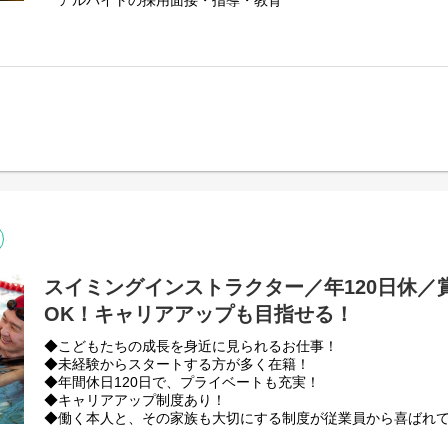
アルバイトの採用面接・指導・教育
シフト作成
会議資料の作成・事業部内会議への参加
数値管理（売り上げ）・材料の発 注業務等
（アルバイト業務のサポート）
■ホール業務
接客・お料理の提供・テーブルの片付け 等
※オーダーはタッチパッドでのオーダーになります。
■キッチン業務
ハンバーグ等の調理業務・清掃業務
スイミングインストラクター／年120日休／
OK！キャリアアップも目指せる！
◆こどもたちの成長を身近に見られるお仕事！
◆未経験からスタートする方が多く在籍！
◆年間休日120日で、プライベートも充実！
◆キャリアアップ制度あり！
◆働く本人と、その家族も大切にする制度が従業員から喜ばれ