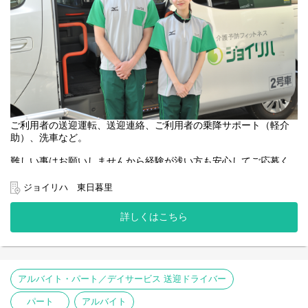
ご利用者の送迎運転、送迎連絡、ご利用者の乗降サポート（軽介
助）、洗車など。
難しい事はお願いしませんから経験が浅い方も安心してご応募く
ださい。
あたたかい雰囲気と人間関係の良さがジョイリハの魅力です◎
ジョイリハ 東日暮里
50代・60代の中高年・シニアスタッフも活躍中！
身体に無理なく働いています♪
詳しくはこちら
アルバイト・パート／デイサービス 送迎ドライバー
パート
アルバイト