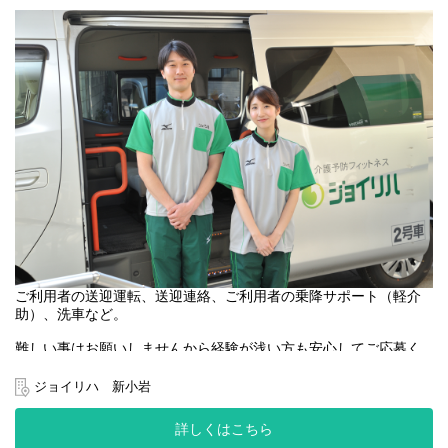
ご利用者の送迎運転、送迎連絡、ご利用者の乗降サポート（軽介
助）、洗車など。
難しい事はお願いしませんから経験が浅い方も安心してご応募く
ださい。
あたたかい雰囲気と人間関係の良さがジョイリハの魅力です◎
ジョイリハ 新小岩
50代・60代の中高年・シニアスタッフも活躍中！
身体に無理なく働いています♪
詳しくはこちら