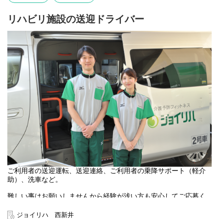
リハビリ施設の送迎ドライバー
ご利用者の送迎運転、送迎連絡、ご利用者の乗降サポート（軽介
助）、洗車など。
難しい事はお願いしませんから経験が浅い方も安心してご応募く
ださい。
あたたかい雰囲気と人間関係の良さがジョイリハの魅力です◎
ジョイリハ 西新井