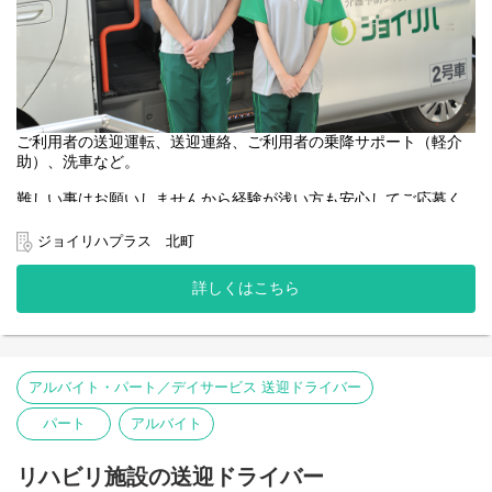
ご利用者の送迎運転、送迎連絡、ご利用者の乗降サポート（軽介
助）、洗車など。
難しい事はお願いしませんから経験が浅い方も安心してご応募く
ださい。
あたたかい雰囲気と人間関係の良さがジョイリハの魅力です◎
ジョイリハプラス 北町
50代・60代の中高年・シニアスタッフも活躍中！
身体に無理なく働いています♪
詳しくはこちら
アルバイト・パート／デイサービス 送迎ドライバー
パート
アルバイト
リハビリ施設の送迎ドライバー