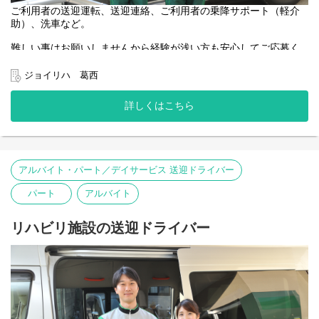
ご利用者の送迎運転、送迎連絡、ご利用者の乗降サポート（軽介
助）、洗車など。
難しい事はお願いしませんから経験が浅い方も安心してご応募く
ださい。
あたたかい雰囲気と人間関係の良さがジョイリハの魅力です◎
ジョイリハ 葛西
50代・60代の中高年・シニアスタッフも活躍中！
身体に無理なく働いています♪
詳しくはこちら
アルバイト・パート／デイサービス 送迎ドライバー
パート
アルバイト
リハビリ施設の送迎ドライバー