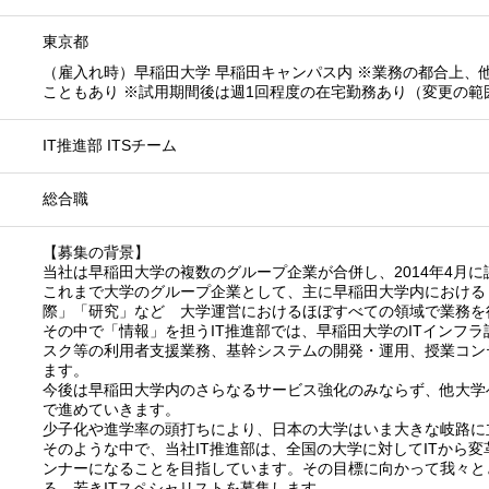
東京都
（雇入れ時）早稲田大学 早稲田キャンパス内 ※業務の都合上、
こともあり ※試用期間後は週1回程度の在宅勤務あり（変更の範
IT推進部 ITSチーム
総合職
【募集の背景】
当社は早稲田大学の複数のグループ企業が合併し、2014年4月
これまで大学のグループ企業として、主に早稲田大学内における
際」「研究」など 大学運営におけるほぼすべての領域で業務を
その中で「情報」を担うIT推進部では、早稲田大学のITインフ
スク等の利用者支援業務、基幹システムの開発・運用、授業コン
ます。
今後は早稲田大学内のさらなるサービス強化のみならず、他大学
で進めていきます。
少子化や進学率の頭打ちにより、日本の大学はいま大きな岐路に
そのような中で、当社IT推進部は、全国の大学に対してITから
ンナーになることを目指しています。その目標に向かって我々と
る、若きITスペシャリストを募集します。