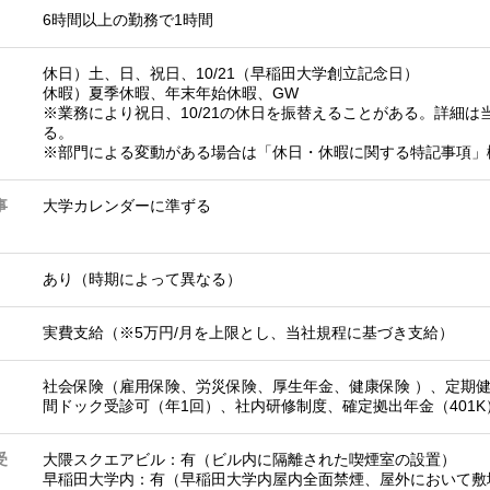
6時間以上の勤務で1時間
休日）土、日、祝日、10/21（早稲田大学創立記念日）
休暇）夏季休暇、年末年始休暇、GW
※業務により祝日、10/21の休日を振替えることがある。詳細は
る。
※部門による変動がある場合は「休日・休暇に関する特記事項」
事
大学カレンダーに準ずる
あり（時期によって異なる）
実費支給（※5万円/月を上限とし、当社規程に基づき支給）
社会保険（雇用保険、労災保険、厚生年金、健康保険 ）、定期健
間ドック受診可（年1回）、社内研修制度、確定拠出年金（401K
受
大隈スクエアビル：有（ビル内に隔離された喫煙室の設置）
早稲田大学内：有（早稲田大学内屋内全面禁煙、屋外において敷