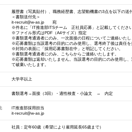
履歴書（写真貼付）、職務経歴書、志望動機書の3点を以下の送
＜書類送付先＞
it-recruit@w-as.jp 宛
※件名に「IT推進部ITSチーム 正社員応募」と記載してくださ
※ファイル形式はPDF（A4サイズ）指定
※書類選考通過者にのみ、一次面接の日程についてご連絡いたし
※応募書類は当該選考の目的にのみ使用し、選考終了後は責任を
※封筒の表面に「採用応募書類在中」と明記してください。
※書類選考通過者にのみ、こちらからご連絡いたします。
※応募書類は返却いたしません。当該選考の目的にのみ使用し、
て破棄いたします。
大学卒以上
書類選考→面接（3回）・適性検査・小論文 → 内定
先
IT推進部採用担当
it-recruit@w-as.jp
社員：定年60歳（希望により雇用延長65歳まで）