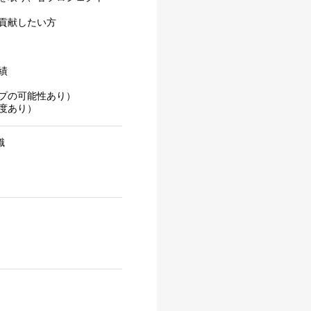
貢献したい方
績
プの可能性あり）
度あり）
識