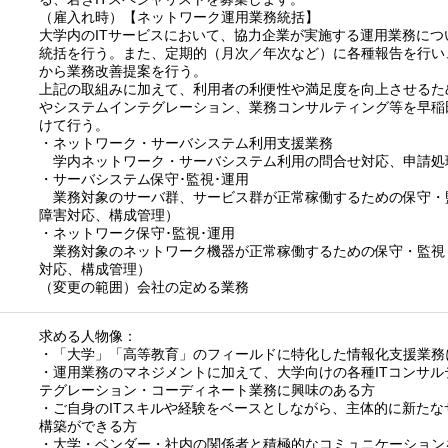
（雇入れ時）【ネットワーク運用業務統括】
大学内のITサービスにおいて、協力企業が実施する運用業務に
統括を行う。また、定期的（月次／年次など）に各種報告を行い
から業務改善提案を行う。
上記の取組みに加えて、利用者の利便性や満足度を向上させるた
やシステムインテグレーション、業務コンサルティング等を早稲
けて行う。
・ネットワーク・サーバシステム利用支援業務
学内ネットワーク・サーバシステム利用の問合せ対応、申請処
・サーバシステム保守･監視･運用
業務対象のサーバ群、サービス群が正常稼働するための保守・
障害対応、構成管理）
・ネットワーク保守･監視･運用
業務対象のネットワーク機器が正常稼働するための保守・監視
対応、構成管理）
（変更の範囲）会社の定める業務
求める人物像：
・「大学」「高等教育」のフィールドに特化した情報化支援業務
・運用業務のマネジメントに加えて、大学向けの各種ITコンサ
テグレーション・コーディネート業務に興味のある方
・ご自身のITスキルや経験をベースとしながら、主体的に新た
構築ができる方
・大学・ベンダー・社内の関係者と積極的なコミュニケーション