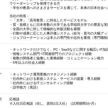
でリーダーシップを発揮できる方
・学生や教員へのさまざまサービスを通じて、未来の日本社会へ
当社の特長：
・「大学」「高等教育」に特化したサービスモデル
・質・規模ともに日本有数の大学である早稲田大学での豊富な実
・全国の大学に対して積極的な外販活動を展開
・行動や成果に応じた人事評価システム（給与・賞与の大幅アッ
・ジョブローテーションは本人の専門性や志向を重視（専門職制
ア
・ネットワークだけでなく、PC・SaaSなどに関する幅広いIT知
・情報システム部門･IT関連部門でのプロジェクト経験
・複数の関係者と協働した業務経験・コミュニケーション能力
・5年以上の社会人経験
ア
・ネットワーク運用業務のマネジメント経験
・社内外における新規システム・サービスの提案・導入経験
・社内外におけるITコンサルティング経験
・語学能力（英語）
間
応相談
※入社日応相談（但し、原則1日入社）（試用期間3か月）