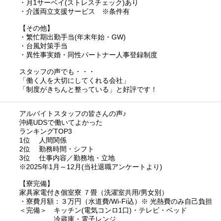
・月1サーベイ(ストレスチェック)あり
・介護両立支援サービス ※条件有
【その他】
・繁忙期出勤手当(年末年始・GW)
・台風対策手当
・異性事実婚・同性パートナー人事登録制度
スタッフの声でも・・・
「働く人を大切にしてくれる会社」
「制度がきちんと整っている」と好評です！
アルバイトスタッフの皆さんの声♪
沖縄UDSで働いてよかった
ランキングTOP3
1位 人間関係
2位 勤務時間・シフト
3位 仕事内容／勤務地・立地
※2025年1月～12月(当社退職アンケートより)
【寮完備】
家具家電付き個室寮 ７畳（洗濯室共用/男女別）
・寮費月額：３万円（水道費/Wi-Fi込）※ 光熱費のみ自己負担
＜完備＞ キッチン(電気コンロ1口)・テレビ・ベッド
冷蔵庫・電子レンジ