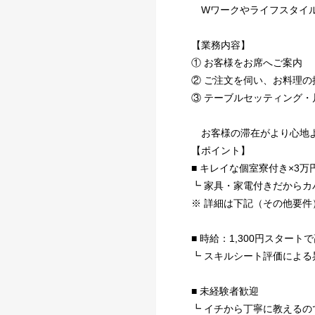
Wワークやライフスタイル
【業務内容】
① お客様をお席へご案内
② ご注文を伺い、お料理の
③ テーブルセッティング
お客様の滞在がより心地よ
【ポイント】
■ キレイな個室寮付き×3
┗ 家具・家電付きだから
※ 詳細は下記（その他要件
■ 時給：1,300円スタート
┗ スキルシート評価による
■ 未経験者歓迎
┗ イチから丁寧に教える