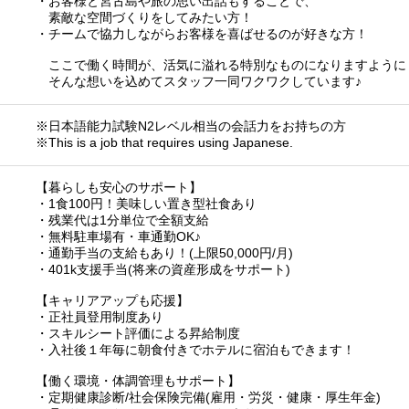
・お客様と宮古島や旅の思い出話もすることで、
素敵な空間づくりをしてみたい方！
・チームで協力しながらお客様を喜ばせるのが好きな方！
ここで働く時間が、活気に溢れる特別なものになりますように
そんな想いを込めてスタッフ一同ワクワクしています♪
※日本語能力試験N2レベル相当の会話力をお持ちの方
※This is a job that requires using Japanese.
【暮らしも安心のサポート】
・1食100円！美味しい置き型社食あり
・残業代は1分単位で全額支給
・無料駐車場有・車通勤OK♪
・通勤手当の支給もあり！(上限50,000円/月)
・401k支援手当(将来の資産形成をサポート)
【キャリアアップも応援】
・正社員登用制度あり
・スキルシート評価による昇給制度
・入社後１年毎に朝食付きでホテルに宿泊もできます！
【働く環境・体調管理もサポート】
・定期健康診断/社会保険完備(雇用・労災・健康・厚生年金)