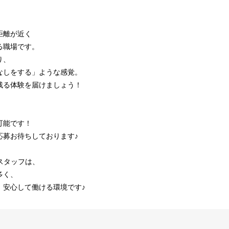
距離が近く
る職場です。
り、
なしをする」ような感覚。
残る体験を届けましょう！
可能です！
応募お待ちしております♪
スタッフは、
多く、
、安心して働ける環境です♪