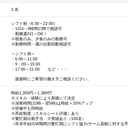
2 名
シフト制（6:30～22:00）
・1日4～8時間の間で相談可
・勤務週3日～OK！
※朝食のみ、夕食のみの勤務可
※勤務時間・週の出勤回数相談可
＜シフト例＞
・6:00～11:00
・9：00～15:00
・17:00～21:00 など・・・
面接時にご希望の働き方ご相談ください。
時給1,300円～1,380円
※スキル・経験により面接にて決定
※深夜時間(22時～翌5時)は時給＋25%アップ
※研修中も同時給
※昇給制度（スキルシート評価）あり
※繁忙期出勤手当 ※実績あり（105名）
（年末年始/GW期間の繁忙期にシフト協力/チーム貢献に対する