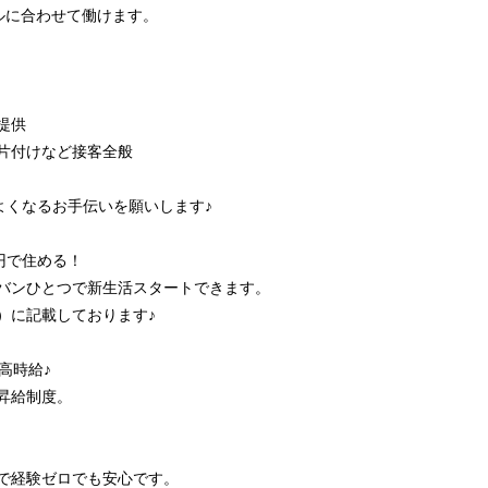
に合わせて働けます。
提供
・片付けなど接客全般
くなるお手伝いを願いします♪
万円で住める！
カバンひとつで新生活スタートできます。
）に記載しております♪
で高時給♪
昇給制度。
ので経験ゼロでも安心です。