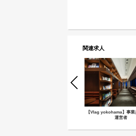
関連求人
【Vlag yokohama】事業共創施設の
【Vlag yokohama】
運営サポートスタッフ（アルバイト）
運営者