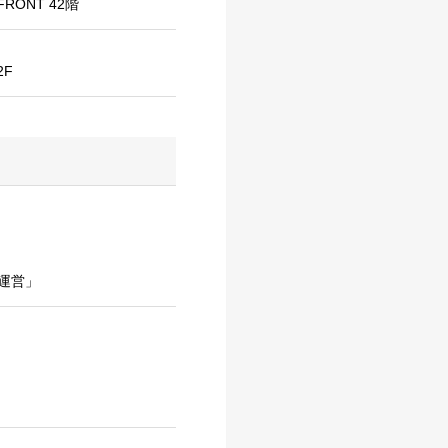
RONT 42階
2F
運営」