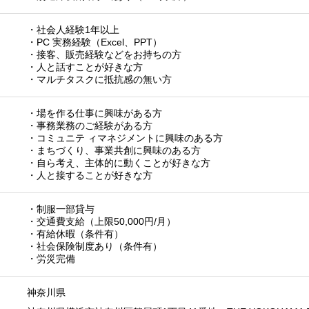
・社会人経験1年以上
・PC 実務経験（Excel、PPT）
・接客、販売経験などをお持ちの方
・人と話すことが好きな方
・マルチタスクに抵抗感の無い方
・場を作る仕事に興味がある方
・事務業務のご経験がある方
・コミュニテ ィマネジメントに興味のある方
・まちづくり、事業共創に興味のある方
・自ら考え、主体的に動くことが好きな方
・人と接することが好きな方
・制服一部貸与
・交通費支給（上限50,000円/月）
・有給休暇（条件有）
・社会保険制度あり（条件有）
・労災完備
神奈川県