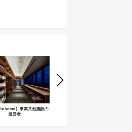
yokohama】事業共創施設の
【Vlag yokohama】事業共創施設の
運営者
運営サポートスタッフ（アルバイト）