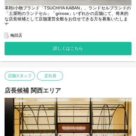
革鞄/小物ブランド「TSUCHIYA KABAN」、ランドセルブランドの
「土屋鞄のランドセル」「grirose」いずれかの店舗にて、将来的
な店長候補として店舗運営全般をお任せできる方を募集いたしま
す。
【業務内容】
梅田店
●数値管理（売上・予実・KPI）
●スタッフ育成・マネジメント
詳しくはこちら
●接客・販売 ・お客様の製品メンテナンス
●店内ディスプレイ/VMD業務
●在庫管理
●その他店舗運営関連業務全般
店舗スタッフ
正社員
【キャリアパス（一例）】
●マネジメント： 店長やSV（複数店舗の統括）として店舗のマネ
ジメントに関わるキャリア
店長候補 関西エリア
●スペシャリスト： 接客のスペシャリストとして人材育成などを
担うキャリア
●店舗でのご経験を活かして企画やVMDなど他部門へのキャリアチ
ェンジ（異動実績あり）
【土屋鞄の特徴】
当社はセールを行いません。長く愛していただける製品だからこ
そ、1年を通して適正な価値でお届けしています。