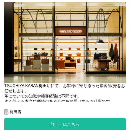
担うキャリア
●店舗でのご経験を活かして企画やVMDなど他部門へのキャリアチ
ェンジ（異動実績あり）
【土屋鞄の特徴】
当社はセールを行いません。長く愛していただける製品だからこ
そ、1年を通して適正な価値でお届けしています。
また自社で一貫して製造～販売まで行うSPA企業のため、その価値
（価格）を自分たちで設定できるのも強みです。
本当に価値のある製品に、店舗での忘れられない体験を通してさ
らなる付加価値を生み出し、お客さまへお届けしています。
KABAN店舗では顧客様の愛用品をメンテナンスするなどお客様と
の長いお付き合いも醍醐味です。
【勤務地について】
初期配属は関西エリアですが、全国31店舗（ランドセル専門店、
TSUCHIYA KABAN梅田店にて、お客様に寄り添った接客/販売をお
革鞄/小物専門店、複合店）へ異動の可能性があります。
任せします。
※地域限定正社員をご希望の場合は応募時にその旨記載くださ
革についての知識や接客経験は不問です。
い。
永く使える本当に価値のあるものをお届けするお仕事です。
正社員登用を目指したい方も歓迎です。
梅田店
【業務内容】
●接客・販売 ・製品メンテナンス
詳しくはこちら
●一部店内ディスプレイ/VMD業務