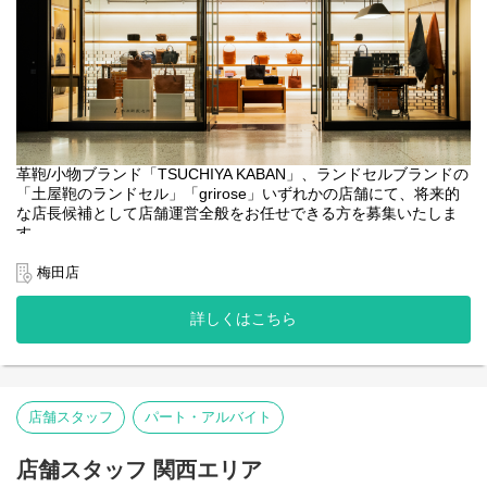
また自社で一貫して製造～販売まで行うSPA企業のため、その価値
（価格）を自分たちで設定できるのも強みです。
本当に価値のある製品に、店舗での忘れられない体験を通してさ
らなる付加価値を生み出し、お客さまへお届けしています。
KABAN店舗では顧客様の愛用品をメンテナンスするなどお客様と
の長いお付き合いも醍醐味です。
【勤務地について】
初期配属は関西エリアですが、全国31店舗（ランドセル専門店、
革鞄/小物ブランド「TSUCHIYA KABAN」、ランドセルブランドの
革鞄/小物専門店、複合店）へ異動の可能性があります。
「土屋鞄のランドセル」「grirose」いずれかの店舗にて、将来的
地域限定正社員としての採用枠もございますので、関西エリア限
な店長候補として店舗運営全般をお任せできる方を募集いたしま
定での勤務をご希望の場合は応募時にその旨お伝えください。
す。
【業務内容】
梅田店
●数値管理（売上・予実・KPI）
●スタッフ育成・マネジメント
詳しくはこちら
●接客・販売 ・お客様の製品メンテナンス
●店内ディスプレイ/VMD業務
●在庫管理
●その他店舗運営関連業務全般
店舗スタッフ
パート・アルバイト
【キャリアパス（一例）】
●マネジメント： 店長やSV（複数店舗の統括）として店舗のマネ
ジメントに関わるキャリア
店舗スタッフ 関西エリア
●スペシャリスト： 接客のスペシャリストとして人材育成などを