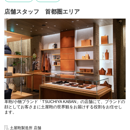
『depsoa』
https://tsuchiya-randoseru.jp/collections/depsoa
店舗スタッフ 首都圏エリア
【業務内容】
●接客・販売 ・製品メンテナンス
●店内ディスプレイ/VMD業務
●在庫管理
●その他店舗運営関連業務全般
【キャリアパス（一例）】
●マネジメント： 店長やSV（複数店舗の統括）として店舗のマネ
ジメントに関わるキャリア
●スペシャリスト： 接客のスペシャリストとして人材育成などを
担うキャリア
●店舗でのご経験を活かして企画やVMDなど他部門へのキャリアチ
ェンジ（異動実績あり）
【土屋鞄の特徴】
当社はセールを行いません。長く愛していただける製品だからこ
そ、1年を通して適正な価値でお届けしています。 また自社で一貫
革鞄/小物ブランド「TSUCHIYA KABAN」の店舗にて、ブランドの
して製造～販売まで行うSPA企業のため、その価値を自分たちで設
顔としてお客さまに土屋鞄の世界観をお届けする役割をお任せし
定できるのも強みです。今後は世界に広がるプレミアムブランド
ます。
として、日本のものづくりを伝えるべく海外展開を行っていきま
す。
【業務内容】
●接客・販売
【勤務地について】
土屋鞄製造所 店舗