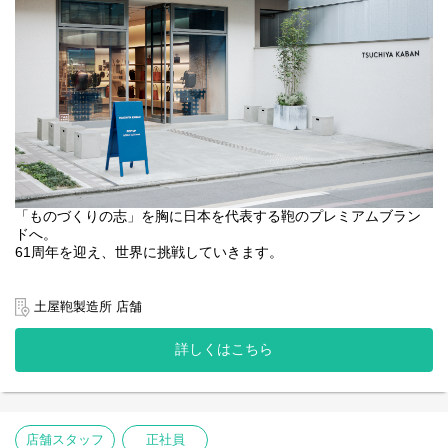
【土屋鞄の特徴】
当社はセールを行いません。長く愛していただける製品だからこ
そ、1年を通して適正な価値でお届けしています。
また自社で一貫して製造～販売まで行うSPA企業のため、その価値
（価格）を自分たちで設定できるのも強みです。
本当に価値のある製品に、店舗での忘れられない体験を通してさ
らなる付加価値を生み出し、お客さまへお届けしています。
KABAN店舗では顧客様の愛用品をメンテナンスするなどお客様と
の長いお付き合いも醍醐味です。
【勤務地について】
全国31店舗（ランドセル専門店、革鞄/小物専門店、複合店）へ異
「ものづくりの志」を胸に日本を代表する鞄のプレミアムブラン
動の可能性があります。
ドへ。
地域限定正社員をご希望の場合は応募時にその旨記載ください。
61周年を迎え、世界に挑戦していきます。
弊社の以下3ブランド直営店にて、ブランドの顔として来店価値の
最大化を図りながらお客様に寄り添ったサービス提供をお任せし
土屋鞄製造所 店舗
ます。ただ「鞄」を売るのではなく、誰かの人生にそっと寄り添
う存在をお選びいただく、お手伝いをする。さまざまな価値観を
詳しくはこちら
持つ方へ、土屋鞄のこだわりを伝えていく仕事です。
【配属ブランド】
『TSUCHIYA KABAN』
https://tsuchiya-kaban.jp/
『土屋鞄のランドセル』
https://tsuchiya-randoseru.jp/
店舗スタッフ
正社員
『grirose』
https://grirose.jp/