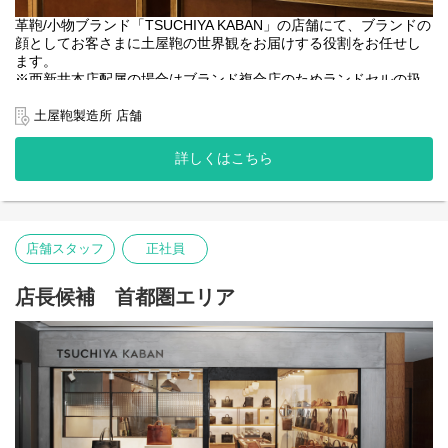
革鞄/小物ブランド「TSUCHIYA KABAN」の店舗にて、ブランドの
顔としてお客さまに土屋鞄の世界観をお届けする役割をお任せし
ます。
※西新井本店配属の場合はブランド複合店のためランドセルの扱
いも有り
土屋鞄製造所 店舗
【業務内容】
●接客・販売 ・製品メンテナンス
詳しくはこちら
●店内ディスプレイ/VMD業務
●在庫管理
●その他店舗運営関連業務全般
【キャリアパス（一例）】
店舗スタッフ
正社員
●マネジメント ： 店長やSV（複数店舗の統括）として店舗のマ
ネジメントに関わるキャリア
●スペシャリスト： 接客のスペシャリストとして人材育成などを
店長候補 首都圏エリア
担うキャリア
●店舗でのご経験を活かして企画やVMDなど他部門へのキャリアチ
ェンジ（異動実績あり）
【土屋鞄の特徴】
当社はセールを行いません。長く愛していただける製品だからこ
そ、1年を通して適正な価値でお届けしています。
また自社で一貫して製造～販売まで行うSPA企業のため、その価値