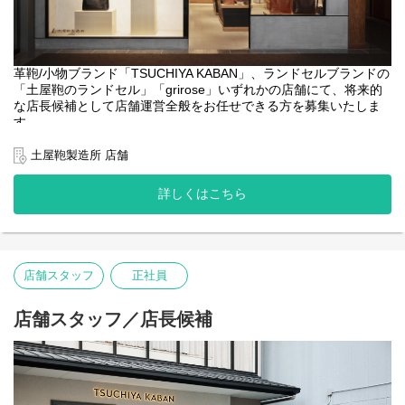
（価格）を自分たちで設定できるのも強みです。
本当に価値のある製品に、店舗での忘れられない体験を通してさ
らなる付加価値を生み出し、お客さまへお届けしています。
【勤務地について】
革鞄/小物ブランド「TSUCHIYA KABAN」、ランドセルブランドの
初期配属は首都圏エリアですが、全国27店舗（ランドセル専門
「土屋鞄のランドセル」「grirose」いずれかの店舗にて、将来的
連、革鞄/小物専門店、複合店）へ異動の可能性があります。
な店長候補として店舗運営全般をお任せできる方を募集いたしま
「転居を伴う異動なし」の条件（地域限定正社員）での検討も可
す。
能ですので、首都圏エリア限定での勤務をご希望の場合は応募時
にその旨ご相談ください。
【業務内容】
土屋鞄製造所 店舗
●数値管理（売上・予実・KPI）
【当社取り扱いブランド】
●スタッフ育成・マネジメント
詳しくはこちら
▼TSUCHIYA KABAN
●接客・販売 ・お客様の製品メンテナンス
https://tsuchiya-kaban.jp/
●店内ディスプレイ/VMD業務
▼objcts.io
●在庫管理
https://objcts.io/
●その他店舗運営関連業務全般
▼土屋鞄のランドセル
https://tsuchiya-randoseru.jp/
店舗スタッフ
正社員
【キャリアパス（一例）】
▼grirose
https://grirose.jp/
●マネジメント： 店長やSV（複数店舗の統括）として店舗のマネ
ジメントに関わるキャリア
店舗スタッフ／店長候補
●スペシャリスト： 接客のスペシャリストとして人材育成などを
担うキャリア
●店舗でのご経験を活かして企画やVMDなど他部門へのキャリアチ
ェンジ（異動実績あり）