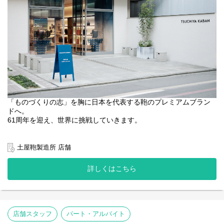
当社はセールを行いません。長く愛していただける製品だからこ
そ、1年を通して適正な価値でお届けしています。
また自社で一貫して製造～販売まで行うSPA企業のため、その価値
（価格）を自分たちで設定できるのも強みです。
本当に価値のある製品に、店舗での忘れられない体験を通してさ
らなる付加価値を生み出し、お客さまへお届けしています。
KABAN店舗では顧客様の愛用品をメンテナンスするなどお客様と
の長いお付き合いも醍醐味です。
【勤務地について】
初期配属は関西エリアですが、全国31店舗（ランドセル専門店、
「ものづくりの志」を胸に日本を代表する鞄のプレミアムブラン
革鞄/小物専門店、複合店）へ異動の可能性があります。
ドへ。
※地域限定正社員をご希望の場合は応募時にその旨記載くださ
61周年を迎え、世界に挑戦していきます。
い。
弊社の以下3ブランド直営店にて、ブランドの顔として来店価値の
最大化を図りながらお客様に寄り添ったサービス提供をお任せし
土屋鞄製造所 店舗
ます。ただ「鞄」を売るのではなく、誰かの人生にそっと寄り添
う存在をお選びいただく、お手伝いをする。さまざまな価値観を
詳しくはこちら
持つ方へ、土屋鞄のこだわりを伝えていく仕事です。
【配属ブランド】
『TSUCHIYA KABAN』
https://tsuchiya-kaban.jp/
『土屋鞄のランドセル』
https://tsuchiya-randoseru.jp/
店舗スタッフ
パート・アルバイト
『grirose』
https://grirose.jp/