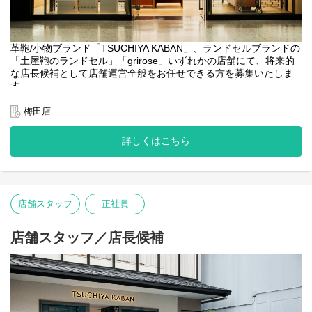
革鞄/小物ブランド「TSUCHIYA KABAN」、ランドセルブランドの
「土屋鞄のランドセル」「grirose」いずれかの店舗にて、将来的
な店長候補として店舗運営全般をお任せできる方を募集いたしま
す。
【業務内容】
梅田店
●数値管理（売上・予実・KPI）
●スタッフ育成・マネジメント
詳しくはこちら
●接客・販売 ・お客様の製品メンテナンス
●店内ディスプレイ/VMD業務
●在庫管理
●その他店舗運営関連業務全般
店舗スタッフ
正社員
【キャリアパス（一例）】
●マネジメント： 店長やSV（複数店舗の統括）として店舗のマネ
ジメントに関わるキャリア
店舗スタッフ／店長候補
●スペシャリスト： 接客のスペシャリストとして人材育成などを
担うキャリア
●店舗でのご経験を活かして企画やVMDなど他部門へのキャリアチ
ェンジ（異動実績あり）
【土屋鞄の特徴】