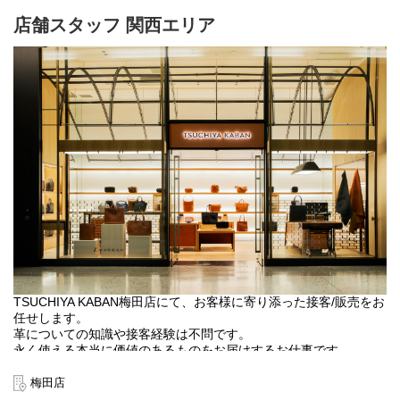
『depsoa』
https://tsuchiya-randoseru.jp/collections/depsoa
店舗スタッフ 関西エリア
【業務内容】
●接客・販売 ・製品メンテナンス
●店内ディスプレイ/VMD業務
●在庫管理
●その他店舗運営関連業務全般
【キャリアパス（一例）】
●マネジメント： 店長やSV（複数店舗の統括）として店舗のマネ
ジメントに関わるキャリア
●スペシャリスト： 接客のスペシャリストとして人材育成などを
担うキャリア
●店舗でのご経験を活かして企画やVMDなど他部門へのキャリアチ
ェンジ（異動実績あり）
【土屋鞄の特徴】
当社はセールを行いません。長く愛していただける製品だからこ
そ、1年を通して適正な価値でお届けしています。 また自社で一貫
TSUCHIYA KABAN梅田店にて、お客様に寄り添った接客/販売をお
して製造～販売まで行うSPA企業のため、その価値を自分たちで設
任せします。
定できるのも強みです。今後は世界に広がるプレミアムブランド
革についての知識や接客経験は不問です。
として、日本のものづくりを伝えるべく海外展開を行っていきま
永く使える本当に価値のあるものをお届けするお仕事です。
す。
正社員登用を目指したい方も歓迎です。
【勤務地について】
梅田店
【業務内容】
全国31店舗（ランドセル専門店、革鞄/小物専門店、複合店）へ異