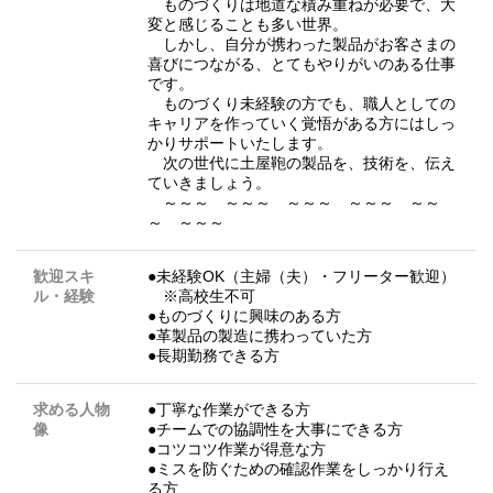
ものづくりは地道な積み重ねが必要で、大
変と感じることも多い世界。
しかし、自分が携わった製品がお客さまの
喜びにつながる、とてもやりがいのある仕事
です。
ものづくり未経験の方でも、職人としての
キャリアを作っていく覚悟がある方にはしっ
かりサポートいたします。
次の世代に土屋鞄の製品を、技術を、伝え
ていきましょう。
～～～ ～～～ ～～～ ～～～ ～～
～ ～～～
歓迎スキ
●未経験OK（主婦（夫）・フリーター歓迎）
ル・経験
※高校生不可
●ものづくりに興味のある方
●革製品の製造に携わっていた方
●長期勤務できる方
求める人物
●丁寧な作業ができる方
像
●チームでの協調性を大事にできる方
●コツコツ作業が得意な方
●ミスを防ぐための確認作業をしっかり行え
る方