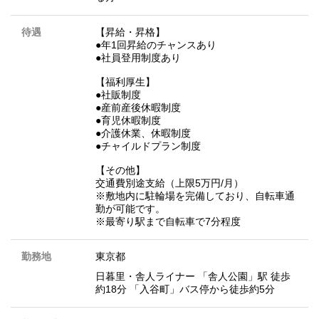
待遇
【昇給・昇格】
●年1回昇給のチャンスあり
●社員登用制度あり
【福利厚生】
●社販制度
●産前産後休暇制度
●育児休暇制度
●介護休業、休暇制度
●チャイルドプラン制度
【その他】
交通費別途支給（上限5万円/月）
※敷地内に駐輪場を完備しており、自転車通
勤が可能です。
※最寄り駅まで自転車で7分程度
勤務地
東京都
日暮里・舎人ライナー 「舎人公園」駅 徒歩
約18分 「入谷町」バス停から徒歩約5分