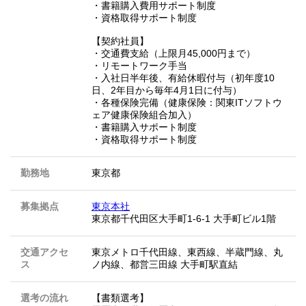
・書籍購入費用サポート制度
・資格取得サポート制度
【契約社員】
・交通費支給（上限月45,000円まで）
・リモートワーク手当
・入社日半年後、有給休暇付与（初年度10
日、2年目から毎年4月1日に付与）
・各種保険完備（健康保険：関東ITソフトウ
ェア健康保険組合加入）
・書籍購入サポート制度
・資格取得サポート制度
勤務地
東京都
募集拠点
東京本社
東京都千代田区大手町1-6-1 大手町ビル1階
交通アクセ
東京メトロ千代田線、東西線、半蔵門線、丸
ス
ノ内線、都営三田線 大手町駅直結
選考の流れ
【書類選考】