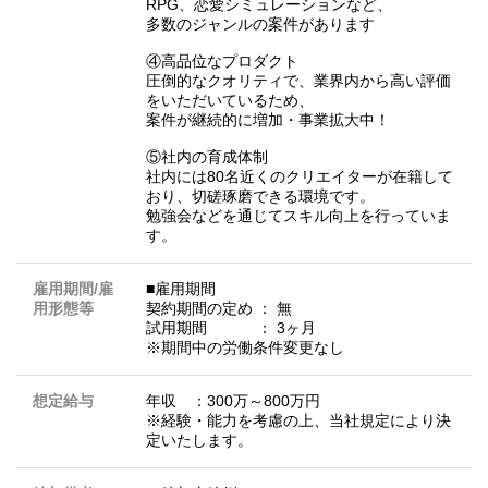
RPG、恋愛シミュレーションなど、
多数のジャンルの案件があります
④高品位なプロダクト
圧倒的なクオリティで、業界内から高い評価
をいただいているため、
案件が継続的に増加・事業拡大中！
⑤社内の育成体制
社内には80名近くのクリエイターが在籍して
おり、切磋琢磨できる環境です。
勉強会などを通じてスキル向上を行っていま
す。
雇用期間/雇
■雇用期間
用形態等
契約期間の定め ： 無
試用期間 ： 3ヶ月
※期間中の労働条件変更なし
想定給与
年収 ：300万～800万円
※経験・能力を考慮の上、当社規定により決
定いたします。