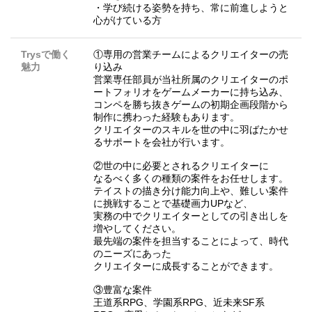
・学び続ける姿勢を持ち、常に前進しようと
心がけている方
Trysで働く
①専用の営業チームによるクリエイターの売
魅力
り込み
営業専任部員が当社所属のクリエイターのポ
ートフォリオをゲームメーカーに持ち込み、
コンペを勝ち抜きゲームの初期企画段階から
制作に携わった経験もあります。
クリエイターのスキルを世の中に羽ばたかせ
るサポートを会社が行います。
②世の中に必要とされるクリエイターに
なるべく多くの種類の案件をお任せします。
テイストの描き分け能力向上や、難しい案件
に挑戦することで基礎画力UPなど、
実務の中でクリエイターとしての引き出しを
増やしてください。
最先端の案件を担当することによって、時代
のニーズにあった
クリエイターに成長することができます。
③豊富な案件
王道系RPG、学園系RPG、近未来SF系