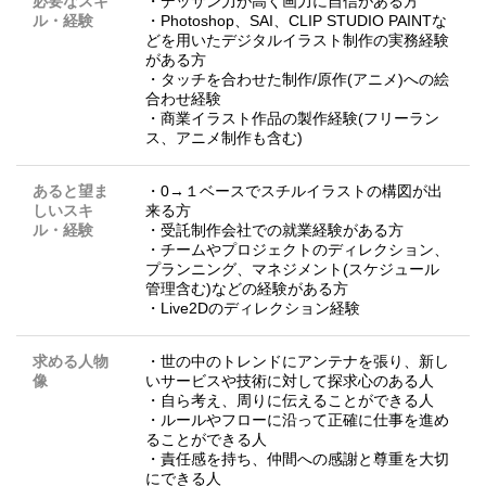
必要なスキ
・デッサン力が高く画力に自信がある方
ル・経験
・Photoshop、SAI、CLIP STUDIO PAINTな
どを用いたデジタルイラスト制作の実務経験
がある方
・タッチを合わせた制作/原作(アニメ)への絵
合わせ経験
・商業イラスト作品の製作経験(フリーラン
ス、アニメ制作も含む)
あると望ま
・0→１ベースでスチルイラストの構図が出
しいスキ
来る方
ル・経験
・受託制作会社での就業経験がある方
・チームやプロジェクトのディレクション、
プランニング、マネジメント(スケジュール
管理含む)などの経験がある方
・Live2Dのディレクション経験
求める人物
・世の中のトレンドにアンテナを張り、新し
像
いサービスや技術に対して探求心のある人
・自ら考え、周りに伝えることができる人
・ルールやフローに沿って正確に仕事を進め
ることができる人
・責任感を持ち、仲間への感謝と尊重を大切
にできる人