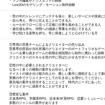
・マンガ編集やアシスタントの経験
・Live2Dのモデリング・モーション制作経験
・世の中のトレンドにアンテナを張り、新しいサービスや技術に
・自ら考え、周りに伝えることができる人
・ルールやフローに沿って正確に仕事を進めることができる人
・責任感を持ち、仲間への感謝と尊重を大切にできる人
・学び続ける姿勢を持ち、常に前進しようと心がけている方
①専用の営業チームによるクリエイターの売り込み
営業専任部員が当社所属のクリエイターのポートフォリオをゲー
コンペを勝ち抜きゲームの初期企画段階から制作に携わった経験
クリエイターのスキルを世の中に羽ばたかせるサポートを会社が
②世の中に必要とされるクリエイターに
なるべく多くの種類の案件をお任せします。
テイストの描き分け能力向上や、難しい案件に挑戦することで基
実務の中でクリエイターとしての引き出しを増やしてください。
最先端の案件を担当することによって、時代のニーズにあった
クリエイターに成長することができます。
③豊富な案件
王道系RPG、学園系RPG、近未来SF系RPG、恋愛シミュレーシ
多数のジャンルの案件があります