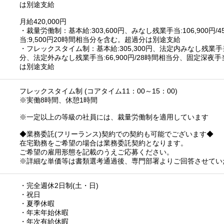
は別途支給
月給420,000円
・裁量労働制：基本給:303,600円、みなし残業手当:106,900円
当:9,500円20時間相当分を含む。超過分は別途支給
・フレックスタイム制：基本給:305,300円、法定内みなし残業手当:
分、法定外みなし残業手当:66,900円/28時間相当分、固定深夜手当
は別途支給
フレックスタイム制 (コアタイム11：00～15：00)
※実働8時間、休憩1時間
※一定以上の等級の社員には、裁量労働制を適用しています
◆業務委託(フリーランス)契約での契約も可能でございます◆
在宅勤務をご希望の場合は業務委託契約となります。
ご希望の雇用形態を記載のうえご応募ください。
※詳細な単価等は書類選考通過後、専門部署よりご回答させてい
・完全週休2日制(土・日)
・祝日
・夏季休暇
・年末年始休暇
・年次有給休暇