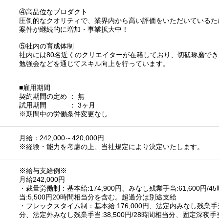
④高品位なプロダクト
圧倒的なクオリティで、業界内から高い評価をいただいているた
案件が継続的に増加・事業拡大中！
⑤社内の育成体制
社内には80名近くのクリエイターが在籍しており、切磋琢磨で
勉強会などを通じてスキル向上を行っています。
■雇用期間
契約期間の定め ： 無
試用期間 ： 3ヶ月
※期間中の労働条件変更なし
月給：242,000～420,000円
※経験・能力を考慮の上、当社規定により決定いたします。
※給与支給例※
月給242,000円
・裁量労働制：基本給:174,900円、みなし残業手当:61,600円/
当:5,500円20時間相当分を含む。超過分は別途支給
・フレックスタイム制：基本給:176,000円、法定内みなし残業手当:
分、法定外みなし残業手当:38,500円/28時間相当分、固定深夜手当