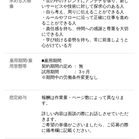
求める人物
・世の中のトレンドにアンテナを張り、新し
像
いサービスや技術に対して探求心のある人
・自ら考え、周りに伝えることができる人
・ルールやフローに沿って正確に仕事を進め
ることができる人
・責任感を持ち、仲間への感謝と尊重を大切
にできる人
・学び続ける姿勢を持ち、常に前進しようと
心がけている方
雇用期間/雇
■雇用期間
用形態等
契約期間の定め ： 無
試用期間 ： 3ヶ月
※期間中の労働条件変更なし
想定給与
報酬は作業量・ページ数によって異なりま
す。
詳しい内容は面談の際にお話しさせていただ
きます。
ご希望の単価がございましたら、ご応募の際
に備考欄に記載ください。