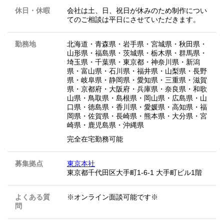
休日・休暇
会社は土、日、祝日が休みのため制作につい
てのご相談は平日にさせていただきます。
勤務地
北海道
・
青森県
・
岩手県
・
宮城県
・
秋田県
・
山形県
・
福島県
・
茨城県
・
栃木県
・
群馬県
・
埼玉県
・
千葉県
・
東京都
・
神奈川県
・
新潟
県
・
富山県
・
石川県
・
福井県
・
山梨県
・
長野
県
・
岐阜県
・
静岡県
・
愛知県
・
三重県
・
滋賀
県
・
京都府
・
大阪府
・
兵庫県
・
奈良県
・
和歌
山県
・
鳥取県
・
島根県
・
岡山県
・
広島県
・
山
口県
・
徳島県
・
香川県
・
愛媛県
・
高知県
・
福
岡県
・
佐賀県
・
長崎県
・
熊本県
・
大分県
・
宮
崎県
・
鹿児島県
・
沖縄県
完全在宅勤務可能
募集拠点
東京本社
東京都千代田区大手町1-6-1 大手町ビル1階
よくある質
※オンライン面談可能です※
問