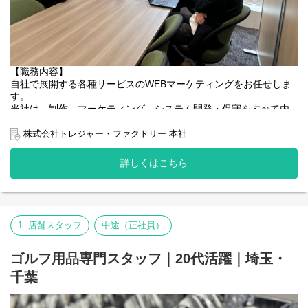
【職務内容】
自社で展開する各種サービスのWEBマーケティングをお任せしま
す。
当社は、制作、マーケティング、システム開発・保守をすべて内
製化しており、一貫した施策の実行が可能です。
各事業は基本的に、WEBマーケター1名とWEBディレクター1名で
株式会社トレジャー・ファクトリー 本社
担当しており、裁量の大きな環境です。
詳しくはこちら
【仕事の魅力・やりがい】
・上流から下流まで、幅広いマーケティング業務に携わることが
できます
・裁量が非常に大きく、主体的に施策を進められます
・業務上の悩みがあれば、同部署内のスタッフへ気軽に相談でき
1. 店舗スタッフ
中途（正社員）
ます
・クライアントワークではなく、自社サービスに深く関わること
ができるため、着実にスキルアップが図れます
ゴルフ用品専門スタッフ｜20代活躍｜埼玉・
千葉
【ご担当予定のWebサイト例】
・リユース系ECサイト「トレファクファッション、トレファクオ
ンライン」