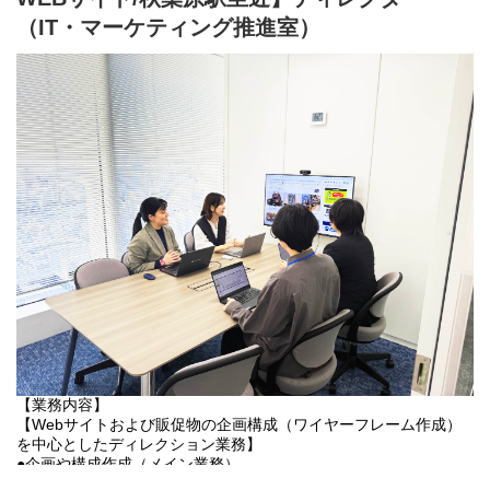
・職場環境は、ワーク・ライフ・バランスを保ち安心して長く働
【職務詳細】
（IT・マーケティング推進室）
ける環境を目指し整えています。
・お客様から届くLINEやお電話の内容を確認し、簡単なヒアリン
グや見積作成を行います。※テンプレートやマニュアルがあるた
め、初めての方でも覚えやすい業務です。
・見積内容についての質問や、ご希望日の確認など、お客様の相
談に丁寧に対応します。無理な営業や勧誘は一切ありません。
・作成した見積内容を社内システムへ入力するなど、簡単な事務
作業もお願いします。PCの基本操作（文字入力）ができればOKで
す。
・必要に応じて、社内部署や引越会社とのやり取りも発生しま
す。難しい調整業務ではなく、決まった流れに沿って進められま
す。
・LINEの返信管理や、お客様情報の整理など、周辺のサポート業
務もお任せします。
・その他、周辺のサポート業務"
【組織構成】
グループ長（1名）
訪問見積担当者（3名）
【業務内容】
電話・LINE見積担当者（1名）
【Webサイトおよび販促物の企画構成（ワイヤーフレーム作成）
【仕事の魅力・やりがい】
を中心としたディレクション業務】
・お客様の不安を解消し、「助かった！」と感謝していただける
●企画や構成作成（メイン業務）
瞬間があります。引越は多くの人にとって大きなイベント。丁寧
Web・LPのワイヤーフレームやライティング作成など、クリエイ