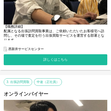
SV2名（男性）
オペレーターリーダー3名（女性）
オペレーター30名（男女）
入社後は上記メンバーと意思疎通を図りながら就業いただきま
す。
【職務詳細】
アウトソーシングではなく自社サービスを対応するため、お客様
配属となる出張訪問買取事業は、ご依頼いただいたお客様宅へ訪
からのご依頼内容やご意見を基に、Webサイトの改修や今まで取
問し、その場で査定を行う出張買取サービスを運営する部署とな
り扱ってこなかった品目にチャレンジするなど、改善提案も行い
ります。
やすい環境にあります。
お客様宅へ訪問する査定員と事業本部査定員とで連携し、お客様
にご満足いただける接客、査定対応を行うことが重要となってい
西新井サービスセンター
オペレーターから「フォローいただいたおかげで、お客様にご満
ます。
足いただけました。ありがとうございました！」といった声や
同部署に所属する訪問査定員の査定補助業務(オンラインでサポー
提携会社から「トレファクさんに紹介した顧客から感謝の言葉い
詳しくはこちら
ト)を主に担当していただく予定です。
ただきました。」など声をいただくこともあります。
事業本部内でPCを用いてオンライン上で写真/画像を確認しながら
査定業務を行います。
出張買取サービスを拡大するため、一緒にチーム、サービスを創
り上げていってもらいたいと考えています。
当社出張買取サービスは取扱品目が多いことが強みとなってお
3. 出張訪問買取
中途（正社員）
り、各商品ジャンルにおいてより専門性を高めるために
【今後のキャリア】
査定員の特性や意向にあわせて一部ジャンルに特化し専門性を高
まずは基本業務を習得していただき、複数メンバーのチームを統
めていく担当もございます。
オンラインバイヤー
括していただきます。その後は特性に応じて、SVを統括するリー
ダー職や、研修担当、新規企画担当など、サービス拡大と共に
▼研修について
様々なキャリアがあります。
入社後は事業所にて査定研修を受講後、徐々に査定業務の経験を
積んでいっていただく形となります。
【採用担当コメント】