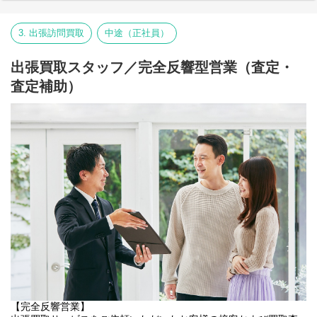
査定業務を行います。
グループ長2名（男性・30代）
その他バイヤースタッフ、カスタマーサポートスタッフ等複数名
当社出張買取サービスは取扱品目が多いことが強みとなってお
（男性女性・20代～40代）
3. 出張訪問買取
中途（正社員）
り、各商品ジャンルにおいてより専門性を高めるために
査定員の特性や意向にあわせて一部ジャンルに特化し専門性を高
入社後は基本的には上記のメンバーと意思疎通を図りながら就業
めていく担当もございます。
出張買取スタッフ／完全反響型営業（査定・
いただきます。
定例MTGや意見交換を行いやすい環境がありますので、積極的な
査定補助）
▼研修について
提案や発信を期待しています。
入社後は事業所にて査定研修を受講後、徐々に査定業務の経験を
積んでいっていただく形となります。
事業メンバーは店舗経験者や間接部門出身者、また中途採用で入
査定業務を支援する社内システムも充実しており、査定経験のな
社した方など様々となり、
い方でも全く問題ございません。
広い視点を持ち個性豊かなメンバーで構成されていることが事業
お客様非対面での業務となるため、先輩や周囲のサポートを受け
の強みとなっています。
ながらしっかり学んでいくことができます。
【採用担当コメント】
▼キャリアパスについて
新規事業のため多くの挑戦や失敗があると思いますが、トライ＆
まずは本部査定員として業務にあたり、その後は本人の適性や意
エラーで自分自身も会社も成長を続けていけることと思います。
向をふまえて
一人一人のスキルと特性を活かしながらもチーム力を大事に、事
マネジメント職やスペシャリスト職など目標を設定し目指してい
業全体で強固な体制を構築していき、大きな事業ミッション達成
っていただきます。
に向け動いていきます。
お客様・スタッフ関わるすべての人を大切にすることが事業方針
＜マネジメント職一例＞
となりますので、仲間と共に会社の新たな挑戦を成功に繋げてい
本部査定員スタッフ→副グループ長→グループ長→課長
きましょう。
＜スペシャリスト職一例＞
本部査定員スタッフ→チーフバイヤー→統括バイヤー
【完全反響営業】
【仕事の魅力・やりがい】