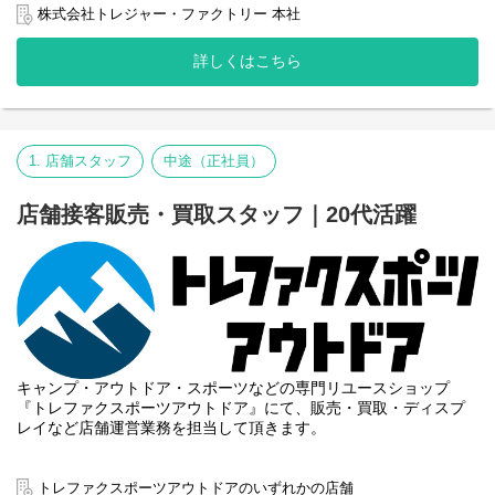
な対応がそのままお客様の安心につながります。
ティブの骨子作り。
株式会社トレジャー・ファクトリー 本社
・電話やLINEでのコミュニケーション力が自然と身につきます。
●サイト内改善（今後強化したい領域）
会話の運び方や案内の仕方など、日常でも役立つスキルが成長し
ヒートマップ等でユーザー行動を分析し、UI/UX改善・PDCA体制
詳しくはこちら
ていきます。
の構築をリード。
・未経験からでも業務の流れを覚えやすく、成長を実感しやすい
●制作進行・販促連携
仕事です。
制作指示、品質管理、および新店オープン時の販促プロモーショ
・引越の知識や料金算出のコツなど、生活にも役立つ専門知識が
ン対応（紙媒体含む）
身につきます。
※新店立ち上げにも関わっていただきます。
1. 店舗スタッフ
中途（正社員）
・社内外とのやりとりがあるため、チームに貢献している実感を
【仕事のやりがい・魅力】
持てます。
●各部門ともに責任感があるメンバーばかりで、考えていただいた
・お客様対応から事務作業まで幅広く経験でき、次のキャリアに
店舗接客販売・買取スタッフ｜20代活躍
企画が実現しやすい環境です。やりがいをもって業務を遂行いた
もつながりやすい環境です。
だけます。
・無理な営業がないため、お客様に寄り添った「本当に必要な案
●チームリーダーがおりディレクションに困ったときには相談しな
内」ができる安心感があります。
がら進められます。チーム一丸となってゴールを目指す社風なの
で、ディレクターのみに仕事を押し付けるようなことはありませ
ん。
●リユースは社会貢献性の高いビジネスのため、仕事を通じてリユ
ースの浸透に貢献できます。
キャンプ・アウトドア・スポーツなどの専門リユースショップ
【ご担当予定のWebサイト例】
『トレファクスポーツアウトドア』にて、販売・買取・ディスプ
●総合リユースショップサイト「トレジャーファクトリー公式サイ
レイなど店舗運営業務を担当して頂きます。
ト」（
https://www.treasure-f.com/
）
●服飾専門リユースショップサイト「トレファクスタイル公式サイ
ト」
トレファクスポーツアウトドアのいずれかの店舗