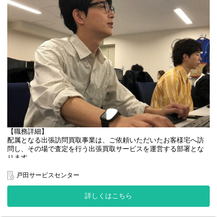
査定業務を支援する社内システムも充実しており、査定経験のな
スタッフ間の連携が取りやすく、働きやすい環境だと思います。
い方でも全く問題ございません。
自分の意見を形にすることができ、言われたことを言われた通り
お客様非対面での業務となるため、先輩や周囲のサポートを受け
に行うのではなく、今までにない新しいサービスを形にする風
ながらしっかり学んでいくことができます。
土、文化が根付いるのが当社のカスタマーサポート部門です。
顧客視点で「こんなサービスがあったらいいな」とか、サービス
▼キャリアパスについて
視点で「こういった取組みを行ってみよう」
まずは本部査定員として業務にあたり、その後は本人の適性や意
という観点で意見交換しながら、一緒にサービスを拡大していき
向をふまえて
たいと思います。
マネジメント職やスペシャリスト職など目標を設定し目指してい
っていただきます。
【仕事の魅力・やりがい】
・無いものを形にすること、ゼロをイチにすることができ、自分
＜マネジメント職一例＞
で創り上げる経験を得られます
本部査定員スタッフ→副グループ長→グループ長→課長
・社内外の複数の方と接することも多く、コミュニケーションを
＜スペシャリスト職一例＞
大切に、一緒にサービスを創り上げていくことができます。
本部査定員スタッフ→チーフバイヤー→統括バイヤー
・受付業務だけでなく、当社の出張買取の依頼増加に関わる業務
【職務詳細】
にも携われます。
配属となる出張訪問買取事業は、ご依頼いただいたお客様宅へ訪
【職務内容】
問し、その場で査定を行う出張買取サービスを運営する部署とな
・アパレル（ファッション）雑貨・インテリア用品等の査定業
ります。
務、査定補助業務
お客様宅へ訪問する査定員と事業本部査定員とで連携し、お客様
・アパレル（ファッション）雑貨・インテリア用品等の査定資料
にご満足いただける接客、査定対応を行うことが重要となってい
戸田サービスセンター
作成 等
ます。
同部署に所属する訪問査定員の査定補助業務(オンラインでサポー
【組織構成】
詳しくはこちら
ト)を主に担当していただく予定です。
事業長1名（男性・30代）
事業本部内でPCを用いてオンライン上で写真/画像を確認しながら
課長1名（男性・30代）