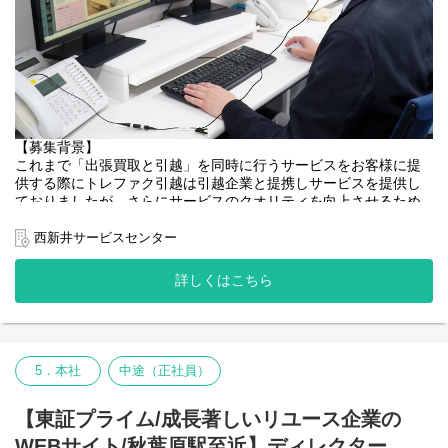
エラーで自分自身も会社も成長を続けていけることと思います。
一人一人のスキルと特性を活かしながらもチーム力を大事に、事
業全体で強固な体制を構築していき、大きな事業ミッション達成
に向け動いていきます。
お客様・スタッフ関わるすべての人を大切にすることが事業方針
となりますので、仲間と共に会社の新たな挑戦を成功に繋げてい
きましょう。
【募集背景】
【仕事の魅力・やりがい】
これまで「出張買取と引越」を同時に行うサービスをお客様に提
・出張買取事業は2023年3月に一部組織編成を行い、東証プライム
供する際にトレファク引越は引越企業と提携しサービスを提供し
上場で安定した中での社内ベンチャーとして新規事業を担ってい
ておりましたが、さらにサービスのクオリティを向上させるため
ます。
に引越作業も自社で対応し始めることとなりました。
・新たなスタートを切っていきますので、挑戦できる環境や機会
それにあたり、トレファク引越の見積もり担当者を募集いたしま
西新井サービスセンター
が多くある点や、事業立ち上げの大きなやりがいを感じることが
す。将来的には見積担当のマネージャー職や法人対応責任者など
できる点が魅力です。
のキャリアを築いてほしいと考えております。
・自らの査定業務や査定補助業務だけでなく、商品研修を他スタ
詳しくはこちら
ただの引越見積担当者でなく、買取可否などの対応や弊社のサー
ッフへ実施するなど教育面の業務も能力、適正に応じてご担当い
ビスを使った提案含め複合的にお客様に最適な見積などを提案す
ただきます。
る担当者になります。
挑戦や任せていく風土があるため、自身がもつ様々な強みや特
キャリアとして自分自身の知識向上などや様々な提案力向上など
性を活かすことができます。
も増やすことが出来るかと思います。
・アウトプットする機会も多く、自身のスキルアップや成長に繋
5．本社
中途（正社員）
げていくことができます。
・出張買取では家具、家電、ファッション、ブランド品など多く
※トレファク引越については下記をご覧くださいませ。
【東証プライム/成長著しいリユース企業の
の商品を取り扱っており、様々な分野の商品知識や査定知識を学
https://www.tfhikkoshi.com/
んでいくことができます。
WEBサイト/秋葉原駅至近】ディレクター