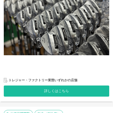
・レンタル系ECサイト「Cariru、Cariru BLACK FORMAL」
・出張訪問買取のサービスサイト「トレファク出張買取」など
※WEBサイトに加え、公式アプリやLINEなどの領域についても、
ご経験に応じてご担当いただく場合があります。
【キャリアパス】
・WEBマーケターとして専門性を高めるキャリア
・チームマネジメントに進むキャリア
いずれもご本人の希望や適性に応じて選択可能です
【組織構成】
マーケティング課は社員7名・アルバイトスタッフ3名となってお
り、
マーケティング課が属している主管部門は40名ほど在籍しており
ます。
トレジャー・ファクトリー業態いずれかの店舗
詳しくはこちら