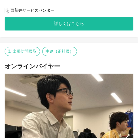
ご予約を承ります。
1日400~500件の入電、メール問合せを複数のチームに分けて対応
西新井サービスセンター
しています。
詳しくはこちら
出張買取のご依頼は、店舗を展開している関東、関西、愛知、福
岡を中心に、当社の事業拡大と共に全国のお客様からご依頼をい
ただいています。今後さらなる事業拡大を行うため、オペレータ
ーを統括するスーパーバイザーとして、応対品質管理、案件管
理、実績管理等を行っていただきたいと考えています。
3. 出張訪問買取
中途（正社員）
オペレーターが一人で判断、対応できない案件をフォローした
り、新人スタッフの管理、育成なども行います。
オンラインバイヤー
スタッフ管理のみならず、出張買取をどう伸ばしていけばいいの
か、顧客の声を拾い上げ部署内、社内提案を行いサービス改善も
行える風土があります。
管理していただくチームは、5~8名程となります。
自チーム内はもちろんのこと、他のチームとも連携を取りやすい
のが当社のコールセンターです。
【職務内容】
スーパーバイザー
【組織構成】
カスタマ―サポートグループ長1名（男性）