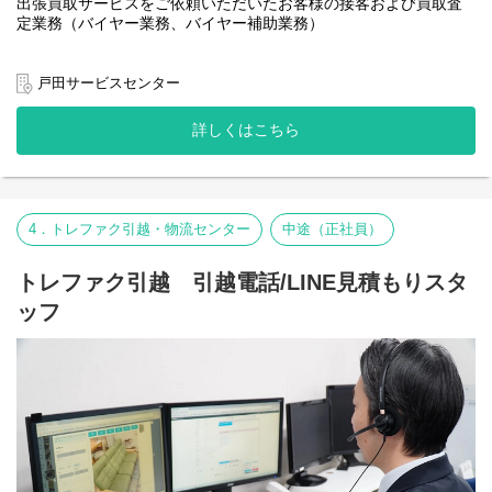
出張買取サービスをご依頼いただいたお客様の接客および買取査
・出張買取事業は2023年3月に一部組織編成を行い、東証プライム
【職務内容】
定業務（バイヤー業務、バイヤー補助業務）
上場で安定した中での社内ベンチャーとして新規事業を担ってい
・アパレル（ファッション）雑貨・インテリア用品等の査定業
ます。
務、査定補助業務
ご希望日にお客様宅へ訪問し、買取希望のお品物（アパレル・イ
・新たなスタートを切っていきますので、挑戦できる環境や機会
・アパレル（ファッション）雑貨・インテリア用品等の査定資料
ンテリア・ホビー・食器など）の査定業務、査定補助業務を行い
が多くある点や、事業立ち上げの大きなやりがいを感じることが
戸田サービスセンター
作成 等
ます。
できる点が魅力です。
・自らの査定業務や査定補助業務だけでなく、商品研修を他スタ
詳しくはこちら
【組織構成】
▼例／一日の流れ
ッフへ実施するなど教育面の業務も能力、適正に応じてご担当い
事業長1名（男性・30代）
9：30 出社/埼玉県戸田市事業所（戸田サービスセンター）
ただきます。
課長1名（男性・30代）
当日スケジュールの最終確認を行い社用車（軽自動車）にて出発
挑戦や任せていく風土があるため、自身がもつ様々な強みや特
グループ長2名（男性・30代）
↓
性を活かすことができます。
その他バイヤースタッフ、カスタマーサポートスタッフ等複数名
10：00-11：00 お客様宅訪問（1件目）
・アウトプットする機会も多く、自身のスキルアップや成長に繋
4．トレファク引越・物流センター
中途（正社員）
（男性女性・20代～40代）
ご依頼品の査定、お見積り
げていくことができます。
↓
・出張買取では家具、家電、ファッション、ブランド品など多く
入社後は基本的には上記のメンバーと意思疎通を図りながら就業
13：00 お昼休憩
トレファク引越 引越電話/LINE見積もりスタ
の商品を取り扱っており、様々な分野の商品知識や査定知識を学
いただきます。
↓
んでいくことができます。
定例MTGや意見交換を行いやすい環境がありますので、積極的な
14：00-15：00 お客様宅訪問（2件目）
ッフ
・職場環境は、ワーク・ライフ・バランスを保ち安心して長く働
提案や発信を期待しています。
ご依頼品の査定、お見積り
ける環境を目指し整えています。
↓
事業メンバーは店舗経験者や間接部門出身者、また中途採用で入
16：30 帰社/埼玉県戸田市事業所（戸田サービスセンター）
社した方など様々となり、
買取品の保管、対応案件のデータ登録作業等
広い視点を持ち個性豊かなメンバーで構成されていることが事業
↓
18：30 退勤
の強みとなっています。
【採用担当コメント】
新規事業のため多くの挑戦や失敗があると思いますが、トライ＆