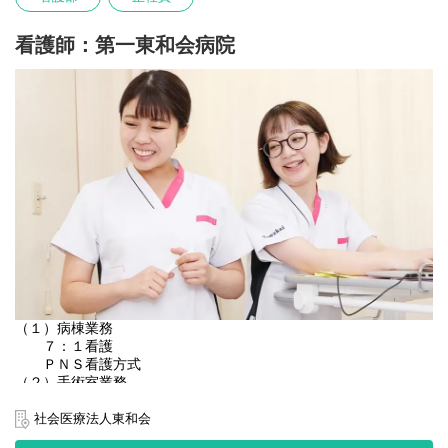
看護師：第一東和会病院
（１）病棟業務
７：１看護
ＰＮＳ看護方式
（２）手術室業務
（３）外来業務
・診察補助業務
社会医療法人東和会
・内視鏡検査補助業務