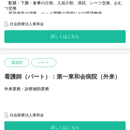
配膳・下膳・食事の介助、入浴介助、清拭、シーツ交換、おむ
つ交換
尿器便器の消毒、ベッド周囲の清掃などの環境整備
患者さんの移動（車椅子）の介助、談話室での声かけ・見守り
社会医療法人東和会
看護師のサポート業務
物品の整理整頓、メッセンジャー業務
詳しくはこちら
看護部
パート
看護師（パート）：第一東和会病院（外来）
外来業務・診察補助業務
社会医療法人東和会
詳しくはこちら