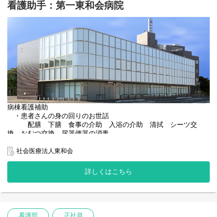
看護助手：第一東和会病院
病棟看護補助
・患者さんの身の回りのお世話
配膳 下膳 食事の介助 入浴の介助 清拭 シーツ交
換 おむつ交換 尿器便器の消毒
患者さんの移動（車椅子）の介助 ベッド周囲の清掃など
の環境整備 物品の整理整頓
社会医療法人東和会
メッセンジャー業務 など
詳しくはこちら
手術室看護補助
・物品の補充 患者移送の介助 手術室清掃 メッセンジャー
業務 ベッドメーキング
検体の運搬 手術準備の補助 滅菌物の梱包
看護部
正社員