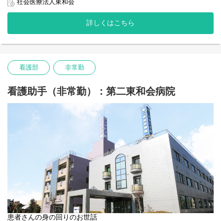
の環境整備 物品の整理整頓
社会医療法人東和会
メッセンジャー業務 など
詳しくはこちら
手術室看護補助
・物品の補充 患者移送の介助 手術室清掃 メッセンジャー
業務 ベッドメーキング
検体の運搬 手術準備の補助 滅菌物の梱包
看護部
非常勤
看護助手（非常勤）：第二東和会病院
患者さんの身の回りのお世話