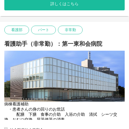
詳しくはこちら
看護部
パート
非常勤
看護助手（非常勤）：第一東和会病院
病棟看護補助
・患者さんの身の回りのお世話
配膳 下膳 食事の介助 入浴の介助 清拭 シーツ交
換 おむつ交換 尿器便器の消毒
患者さんの移動（車椅子）の介助 ベッド周囲の清掃など