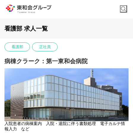
看護部 求人一覧
看護部
正社員
病棟クラーク：第一東和会病院
入院患者の病棟案内 入院・退院に伴う書類処理 電子カルテ情
報入力 など