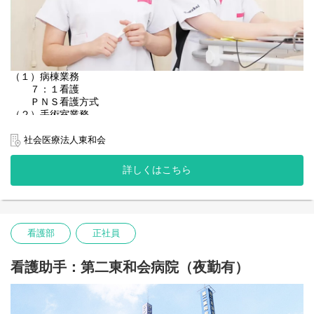
（１）病棟業務
７：１看護
ＰＮＳ看護方式
（２）手術室業務
（３）外来業務
・診察補助業務
社会医療法人東和会
・内視鏡検査補助業務
（４）救急外来業務
詳しくはこちら
看護部
正社員
看護助手：第二東和会病院（夜勤有）