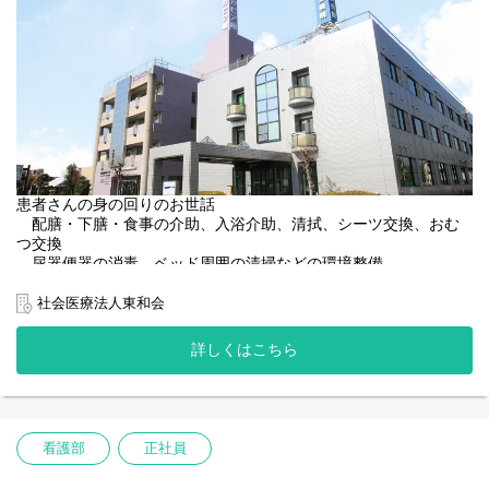
患者さんの身の回りのお世話
配膳・下膳・食事の介助、入浴介助、清拭、シーツ交換、おむ
つ交換
尿器便器の消毒、ベッド周囲の清掃などの環境整備
患者さんの移動（車椅子）の介助、談話室での声かけ・見守り
社会医療法人東和会
看護師のサポート業務
物品の整理整頓、メッセンジャー業務
詳しくはこちら
看護部
正社員