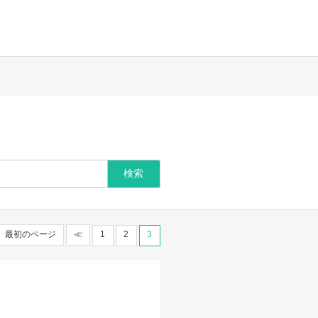
最初のページ
≪
1
2
3