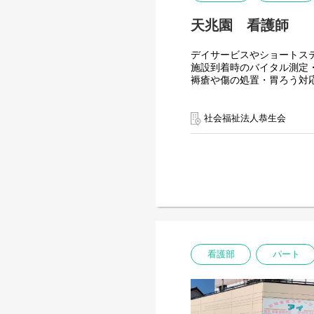
天兆園 看護師
デイサービスやショートス
施設到着時のバイタル測定
褥瘡や傷の処置・胃ろう対
※入職御祝い金制度対象
社会福祉法人恭生会
【変更の範囲：変更なし】
看護部
パート