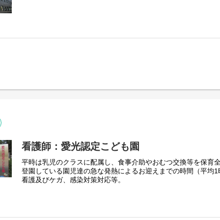
看護師：愛光認定こども園
平時は乳児のクラスに配属し、食事介助やおむつ交換等を保育
登園している園児達の急な発熱によるお迎えまでの時間（平均1
看護及びケガ、感染対策対応等。