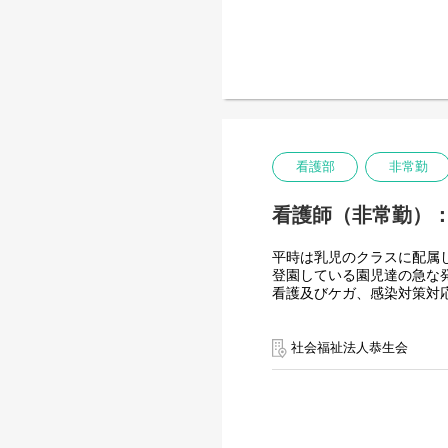
看護部
非常勤
看護師（非常勤）
平時は乳児のクラスに配属
登園している園児達の急な
看護及びケガ、感染対策対
社会福祉法人恭生会