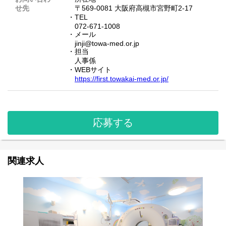
せ先
〒569-0081 大阪府高槻市宮野町2-17
・TEL
072-671-1008
・メール
jinji@towa-med.or.jp
・担当
人事係
・WEBサイト
https://first.towakai-med.or.jp/
応募する
関連求人