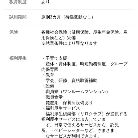
教育制度
あり
試用期間
原則3カ月（待遇変動なし）
保険
各種社会保険（健康保険、厚生年金保険、雇
用保険など）完備
※就業条件により異なります
福利厚生
・子育て支援
産休・育休制度、時短勤務制度、グループ
内保育園
・教育
学会、研修、資格取得補助
・設備
職員寮（ワンルームマンション）
職員食堂
琵琶湖 保養所設備あり
・福利厚生サービス
福利厚生倶楽部（リロクラブ）が提供する
福利厚生サービスに加入していま
す。日常で使えるサービスから、託児
所、・ベビーシッターなど、さまざま
なサービスが利用できます。