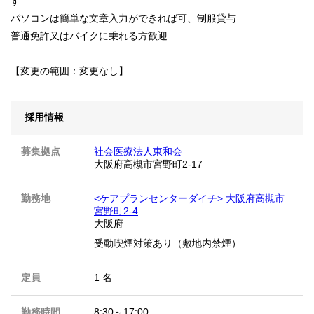
す
パソコンは簡単な文章入力ができれば可、制服貸与
普通免許又はバイクに乗れる方歓迎
【変更の範囲：変更なし】
採用情報
募集拠点
社会医療法人東和会
大阪府高槻市宮野町2-17
勤務地
<ケアプランセンターダイチ> 大阪府高槻市
宮野町2-4
大阪府
受動喫煙対策あり（敷地内禁煙）
定員
1 名
勤務時間
8:30～17:00