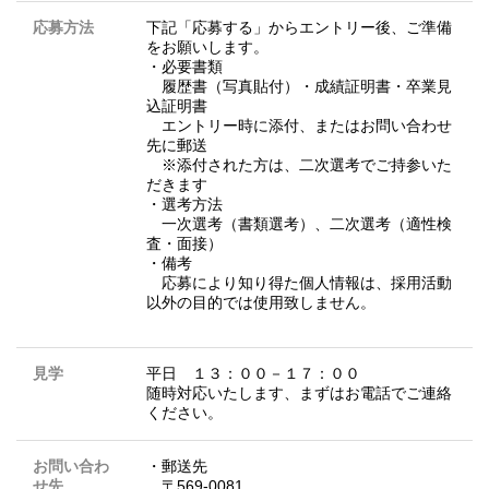
応募方法
下記「応募する」からエントリー後、ご準備
をお願いします。
・必要書類
履歴書（写真貼付）・成績証明書・卒業見
込証明書
エントリー時に添付、またはお問い合わせ
先に郵送
※添付された方は、二次選考でご持参いた
だきます
・選考方法
一次選考（書類選考）、二次選考（適性検
査・面接）
・備考
応募により知り得た個人情報は、採用活動
以外の目的では使用致しません。
見学
平日 １３：００－１７：００
随時対応いたします、まずはお電話でご連絡
ください。
お問い合わ
・郵送先
せ先
〒569-0081