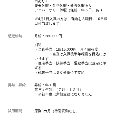
日あり）
慶弔休暇・育児休暇・介護休暇あり
アニバーサリー休暇（無給・年５日）あり
※4月1日入職の方は、有給を入職日に10日即
日付与致します
想定給与
月給：280,000円
別途
・当直手当：1回15,000円 月４回程度
※当直は入職後半年程度を目処には
いります
・住宅手当・扶養手当・通勤手当は規定に準
ずる
・残業手当は３０分単位で支給
賞与・昇給
昇給：年１回
賞与：年2回（７月・１２月）
※初年度は満額支給になりません
試用期間
原則3カ月（待遇変動なし）