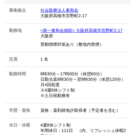
募集拠点
社会医療法人東和会
大阪府高槻市宮野町2-17
勤務地
<第一東和会病院> 大阪府高槻市宮野町2-17
大阪府
受動喫煙対策あり（敷地内禁煙）
定員
1 名
勤務時間
8時30分～17時00分（休憩60分）
日勤当直8時30分～翌8時30分（休憩120分）
月4回程度
※4週8休シフト制
※土日祝勤務有
学歴・資格
資格：薬剤師免許取得者（予定者を含む）
休日・休暇
4週8休シフト制
年間休日：111日 （内、リフレッシュ休暇2