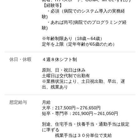
【経験等】
・必須（病院でのシステム導入の実務経
験)
・あれば尚可(病院でのプログラミング経
験)
※年齢制限あり（18歳～64歳）
定年を上限（定年年齢が65歳のため）
休日・休暇
４週８休シフト制
原則、日・祝日は休み
土曜日は交代制で出勤有
※業務状況により、土日祝出勤、早出、遅
出、残業あり
想定給与
月給
大卒：217,500円～276,650円
短卒・専門卒：201,900円～261,050円
別途、住宅手当・扶養手当・通勤手当は規定
に準ずる
残業手当は３０分単位で支給