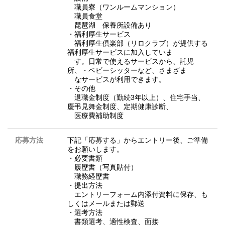
職員寮（ワンルームマンション）
職員食堂
琵琶湖 保養所設備あり
・福利厚生サービス
福利厚生倶楽部（リロクラブ）が提供する
福利厚生サービスに加入していま
す。日常で使えるサービスから、託児
所、・ベビーシッターなど、さまざま
なサービスが利用できます。
・その他
退職金制度（勤続3年以上）、住宅手当、
慶弔見舞金制度、定期健康診断、
医療費補助制度
応募方法
下記「応募する」からエントリー後、ご準備
をお願いします。
・必要書類
履歴書（写真貼付）
職務経歴書
・提出方法
エントリーフォーム内添付資料に保存、も
しくはメールまたは郵送
・選考方法
書類選考、適性検査、面接