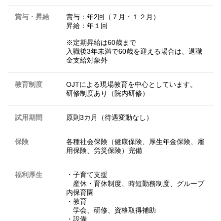
賞与・昇給
賞与：年2回（７月・１２月）
昇給：年１回
※定期昇給は60歳まで
入職後3年未満で60歳を迎える場合は、退職
金支給対象外
教育制度
OJTによる現場教育を中心としています。
研修制度あり（院内研修）
試用期間
原則3カ月（待遇変動なし）
保険
各種社会保険（健康保険、厚生年金保険、雇
用保険、労災保険）完備
福利厚生
・子育て支援
産休・育休制度、時短勤務制度、グループ
内保育園
・教育
学会、研修、資格取得補助
・設備