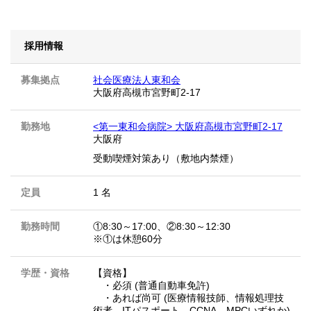
採用情報
募集拠点
社会医療法人東和会
大阪府高槻市宮野町2-17
勤務地
<第一東和会病院> 大阪府高槻市宮野町2-17
大阪府
受動喫煙対策あり（敷地内禁煙）
定員
1 名
勤務時間
①8:30～17:00、②8:30～12:30
※①は休憩60分
学歴・資格
【資格】
・必須 (普通自動車免許)
・あれば尚可 (医療情報技師、情報処理技
術者、ITパスポート、CCNA、MPCいずれか)