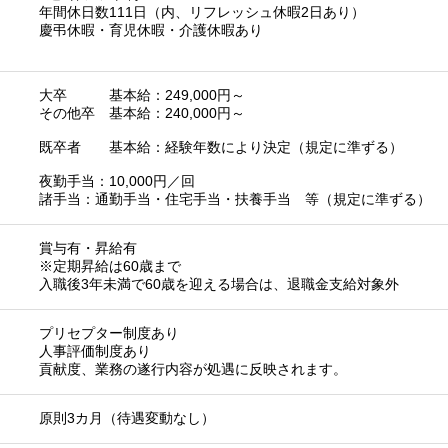
年間休日数111日（内、リフレッシュ休暇2日あり）
慶弔休暇・育児休暇・介護休暇あり
大卒 基本給：249,000円～
その他卒 基本給：240,000円～
既卒者 基本給：経験年数により決定（規定に準ずる）
夜勤手当：10,000円／回
諸手当：通勤手当・住宅手当・扶養手当 等（規定に準ずる）
賞与有・昇給有
※定期昇給は60歳まで
入職後3年未満で60歳を迎える場合は、退職金支給対象外
プリセプター制度あり
人事評価制度あり
貢献度、業務の遂行内容が処遇に反映されます。
原則3カ月（待遇変動なし）