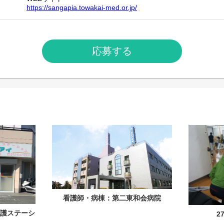
https://sangapia.towakai-med.or.jp/
応募する
看護師・病棟：第二東和会病院
護ステーシ
2