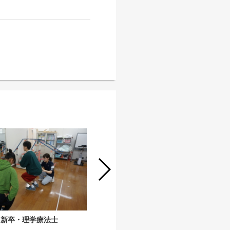
27新卒・医師事務作業補助（医師クラ
ーク）：第一東和会病院
7新卒・理学療法士