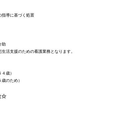
の指導に基づく処置
泄介助
宅生活支援のための看護業務となります。
６４歳）
５歳のため）
象☆