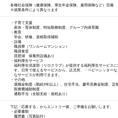
各種社会保険（健康保険、厚生年金保険、雇用保険など）完備
※就業条件により異なります
・子育て支援
産休・育休制度、時短勤務制度、グループ内保育園
・教育
学会、研修、資格取得補助
・設備
職員寮（ワンルームマンション）
職員食堂
琵琶湖 保養所設備あり
・福利厚生サービス
福利厚生倶楽部（リロクラブ）が提供する福利厚生サービス
す。日常で使えるサービスから、託児所、・ベビーシッターな
なサービスが利用できます。
・その他
退職金制度（勤続3年以上）、住宅手当、慶弔見舞金制度、定
医療費補助制度
通勤手当（全額支給・規程あり）
下記「応募する」からエントリー後、ご準備をお願いします。
・必要書類
履歴書（写真貼付）