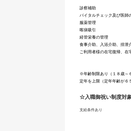
診察補助
バイタルチェック及び医師
服薬管理
喀痰吸引
経管栄養の管理
食事介助、入浴介助、排
ご利用者様の在宅復帰、在
※年齢制限あり（１８歳～
定年を上限（定年年齢が６
☆入職御祝い制度対
支給条件あり