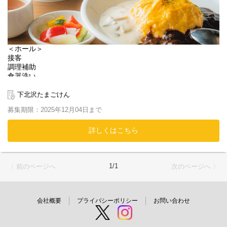
＜ホール＞
接客
調理補助
⾷器洗い
＜キッチン＞
下北沢たまごけん
オムライスの調理・仕込み・清掃
募集期限：2025年12月04日まで
※マニュアルや研修制度があるので、誰でも短期間で美味しいオ
ムライスが作れるようになります！
詳しくはこちら
バイトが初めて！という方や未経験の方でも
丁寧にお教えするので安心してくださいね♪
新規オープン店舗のため、みんなが新人で安心！
1/1
〈 前のページへ
次のページへ 〉
未経験の方でも大丈夫です◎
ふわとろ～っとしたたまごのオムライスで
お客さんを笑顔にしてください♪
会社概要
プライバシーポリシー
お問い合わせ