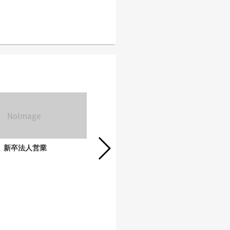
新卒法人営業
DX人材のソリューション営業◎東証
プライム市場上場グループ！営業メン
バー増員募集！