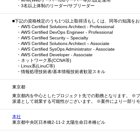
・M/W(Webサーバー/DBサーバー等)の設定運用
・3名以上体制のリーダー/サブリーダー
■下記の資格検定のうち1つ以上取得済もしくは、同等の知識を
・AWS Certified Solutions Architect - Professional
・AWS Certified DevOps Engineer - Professional
・AWS Certified Security – Specialty
・AWS Certified Solutions Architect – Associate
・AWS Certified SysOps Administrator - Associate
・AWS Certified Developer - Associate
・ネットワーク系(CCNA等)
・Linux系(LinuC等)
・情報処理技術者/基本情報技術者歓迎スキル
東京都
東京都内を中心としたプロジェクト先での勤務となります。 ※
派遣として就業する可能性がございます。 ※案件により一部リ
本社
東京都中央区日本橋2-11-2 太陽生命日本橋ビル