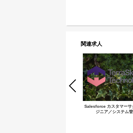
関連求人
Salesforce開発エンジニア【世界で通
Salesforce カスタマ
用するクラウドIT資格を取得／月給35
ジニア／システム管
万円】