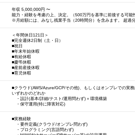
年収 5,000,000円 〜
能力・経験を考慮の上、決定。（500万円を基準に前後する可能
※月給額には、みなし残業手当（20時間分）を含みます。 超過
＜年間休日121日＞
■完全週休2日制（土・日）
■祝日
■年末年始休暇
■有給休暇
■慶弔休暇
■産前産後休暇
■育児休暇
■クラウド(AWS/Azure/GCP/その他)、もしくはオンプレでの
いずれかのどれか
・設計(基本/詳細/テスト/運用問わず)＋環境構築
・保守運用(特に障害対応)
■実務経験
・要件定義(クラウド/オンプレ問わず)
・プログラミング(言語問わず)