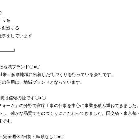
で
りを
創造する
しています
─┘
した地域ブランド〇●〇
業以来、多摩地域に密着した街づくりを行っている会社です。
その信用は、地域ブランドとなっています。
質は信頼の証です〇●〇
フォーム」の分野で官庁工事の仕事を中心に事業を積み重ねてきました
かし、確かな品質でものづくりにこだわってきました。国交省・東京都
証です。
上・完全週休2日制・転勤なし〇●〇