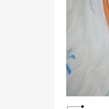
┌─────◆