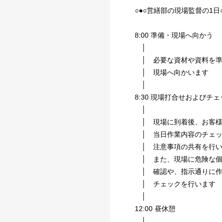
○●○営繕部の現場監督の1日○
8:00 準備・現場へ向かう
│
│ 必要な資材や資料を準
│ 現場へ向かいます
│
8:30 現場打合せおよびチ
│
│ 現場に到着後、お客様
│ 当日作業内容のチェッ
│ 注意事項の共有を行い
│ また、現場に危険な個
│ 確認や、指示通りに作
│ チェックを行います
│
12:00 昼休憩
│