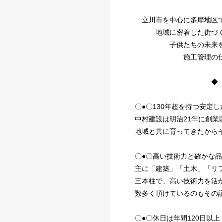
立川市を中心に多摩地区
地域に密着した街づく
子供たちの未来を
施工管理の仕事を
◆────
〇●〇130年超を持つ安定
中村建設は明治21年に創
地域と共に育ってきたから
〇●〇高い技術力と確かな品
主に「建築」「土木」「リ
三本柱で、高い技術力を活
数多く頂けているのもその
〇●〇休日は年間120日以