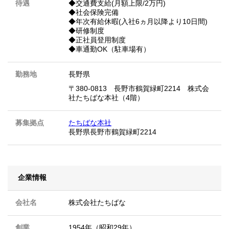
待遇
◆交通費支給(月額上限/2万円)
◆社会保険完備
◆年次有給休暇(入社6ヵ月以降より10日間)
◆研修制度
◆正社員登用制度
◆車通勤OK（駐車場有）
勤務地
長野県
〒380-0813 長野市鶴賀緑町2214 株式会
社たちばな本社（4階）
募集拠点
たちばな本社
長野県長野市鶴賀緑町2214
企業情報
会社名
株式会社たちばな
創業
1954年（昭和29年）