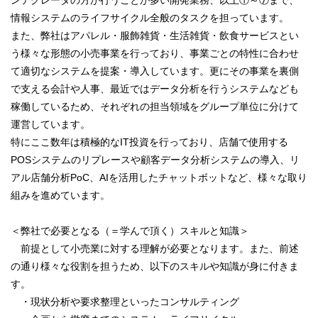
ンテグレータの方が行うことが多い開発業務、以上①～⑦まで、
情報システムのライフサイクル全般のタスクを担っています。
また、弊社はアパレル・服飾雑貨・生活雑貨・飲食サービスとい
う様々な形態の小売事業を行っており、事業ごとの特性に合わせ
て適切なシステムを提案・導入しています。更にその事業を裏側
で支える会計や人事、最近ではデータ分析を行うシステムなども
稼働しているため、それぞれの担当領域をグループ単位に分けて
運営しています。
特にここ数年は積極的なIT投資を行っており、店舗で使用する
POSシステムのリプレースや顧客データ分析システムの導入、リ
アル店舗分析PoC、AIを活用したチャットボットなど、様々な取り
組みを進めています。
＜弊社で必要となる（＝学んで頂く）スキルと知識＞
前提として小売業に対する理解が必要となります。また、前述
の通り様々な役割を担うため、以下のスキルや知識が身に付きま
す。
・現状分析や要求整理といったコンサルティング