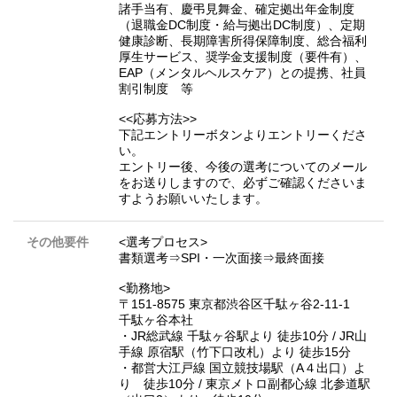
諸手当有、慶弔見舞金、確定拠出年金制度
（退職金DC制度・給与拠出DC制度）、定期
健康診断、長期障害所得保障制度、総合福利
厚生サービス、奨学⾦⽀援制度（要件有）、
EAP（メンタルヘルスケア）との提携、社員
割引制度 等
<<応募方法>>
下記エントリーボタンよりエントリーくださ
い。
エントリー後、今後の選考についてのメール
をお送りしますので、必ずご確認くださいま
すようお願いいたします。
その他要件
<選考プロセス>
書類選考⇒SPI・一次面接⇒最終面接
<勤務地>
〒151-8575 東京都渋谷区千駄ヶ谷2-11-1
千駄ヶ谷本社
・JR総武線 千駄ヶ谷駅より 徒歩10分 / JR山
手線 原宿駅（竹下口改札）より 徒歩15分
・都営大江戸線 国立競技場駅（A４出口）よ
り 徒歩10分 / 東京メトロ副都心線 北参道駅