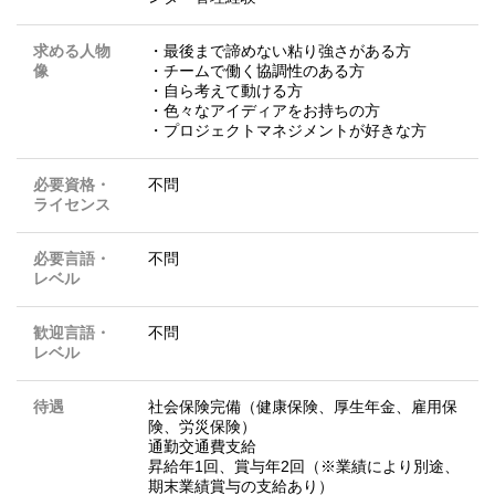
求める人物
・最後まで諦めない粘り強さがある方
像
・チームで働く協調性のある方
・自ら考えて動ける方
・色々なアイディアをお持ちの方
・プロジェクトマネジメントが好きな方
必要資格・
不問
ライセンス
必要言語・
不問
レベル
歓迎言語・
不問
レベル
待遇
社会保険完備（健康保険、厚生年金、雇用保
険、労災保険）
通勤交通費支給
昇給年1回、賞与年2回（※業績により別途、
期末業績賞与の支給あり）