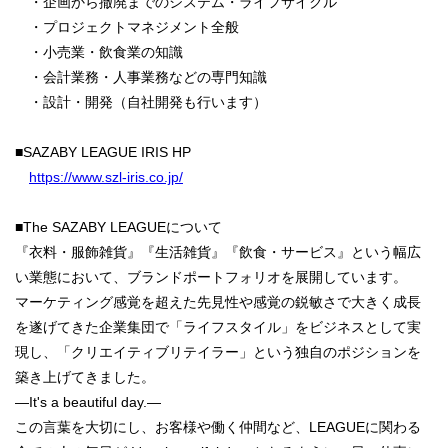
・企画から撤廃までのシステム・ライフサイクル
・プロジェクトマネジメント全般
・小売業・飲食業の知識
・会計業務・人事業務などの専門知識
・設計・開発（自社開発も行います）
■SAZABY LEAGUE IRIS HP
https://www.szl-iris.co.jp/
■The SAZABY LEAGUEについて
『衣料・服飾雑貨』『生活雑貨』『飲食・サービス』という幅広
い業態において、ブランドポートフォリオを展開しています。
マーケティング感覚を超えた先見性や感覚の鋭敏さで大きく成長
を遂げてきた企業集団で「ライフスタイル」をビジネスとして実
現し、「クリエイティブリテイラー」という独自のポジションを
築き上げてきました。
―It's a beautiful day.―
この言葉を大切にし、お客様や働く仲間など、LEAGUEに関わる