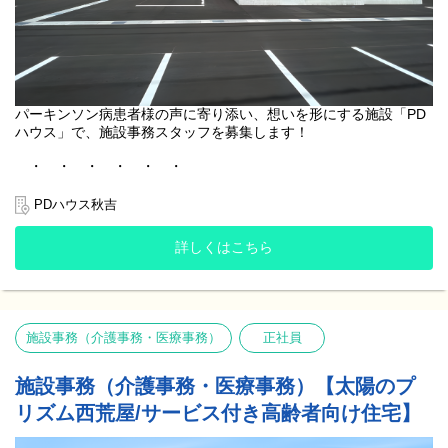
Zoomアプリを使用してご参加いただきます。
事前にアプリのダウンロードをお願いいたします。
パーキンソン病患者様の声に寄り添い、想いを形にする施設「PD
ハウス」で、施設事務スタッフを募集します！
…・…・…・…・…・…・…
こんな方に選ばれています
…・…・…・…・…・…・…
PDハウス秋吉
●介護や福祉、医療に興味がある一般事務、営業事務の経験者
詳しくはこちら
イチから介護・福祉・医療について学べるマニュアルや研修完
備！
介護事務・医療事務未経験者も多数活躍中です。
●景気に左右されず長期にわたり安定して働きたい方
施設事務（介護事務・医療事務）
正社員
高齢化に伴い今後も需要が増加していく業界のため、景気や年齢
に関係なく安定して続けられます！
施設事務（介護事務・医療事務）【太陽のプ
●人の役に立つことや困っている人をサポートすることが好きな方
リズム西荒屋/サービス付き高齢者向け住宅】
ご入居者様やご家族様、職員から感謝されることも多く、誰かの
役に立っていることが実感できるお仕事です！