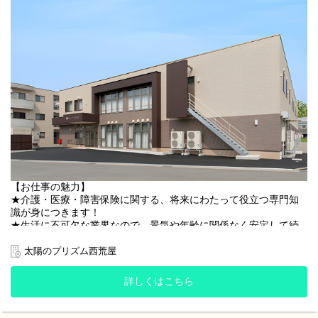
…・…・…・…・…
働くスタッフの声
…・…・…・…・…
『PDハウスは残業がほとんどなく、月の平均残業時間もわずか5.7
時間ほど。
年間休日も120日あって、休みもしっかり取れます。
前職と比べてプライベートの時間が増えて充実しています。』
『以前は通院や役所での手続き、子供の学校行事など、平日にし
かできない用事は有給休暇を利用していました。
現在は平日休みの日があるため、有給を使わずに対応できるよう
になりました。』
『ご入居者様やご家族様、職員から“ありがとう” や “助かりま
【お仕事の魅力】
す”と言った感謝の言葉や喜びの声を直接頂けるやりがいのあるお
★介護・医療・障害保険に関する、将来にわたって役立つ専門知
仕事です。
識が身につきます！
来客対応や業者さんとのやり取りなど、人と接する機会が多いた
★生活に不可欠な業界なので、景気や年齢に関係なく安定して続
め、コミュニケーションを大切にできる方に向いています。』
けられます！
★ご入居者様やご家族様、スタッフから「ありがとう」や「助か
太陽のプリズム西荒屋
『産休・育休を取って復職しました。
ります」など直接感謝や喜びを伝えてもらえ、やりがいを感じら
周りのスタッフにも温かく受け入れてもらえて、家庭と仕事の両
れます。
詳しくはこちら
立がしやすい環境です。
★来客対応や取引先様とのやり取りなど人と接する機会が多いの
また男性も育休を積極的に取られていて、社員の満足度向上、働
で、対応力が身につきます。
きやすい環境づくりに積極的に取り組んでいる会社だと思いま