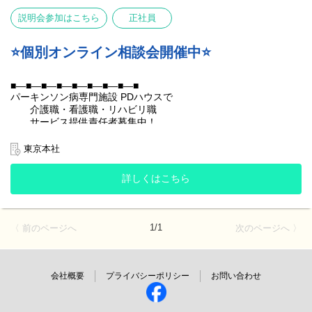
も決まっているので安心♪
ます。
・日祝手当、早番･遅番時給UPあり！最大で時給+200円♪
採用枠が埋まるほど働き方のご相談が難しくなる可能性がありま
説明会参加はこちら
正社員
・WワークOK！(諸条件あり)
すので、是非お早めのご応募お待ちしております！
【調理業務】
⭐️個別オンライン相談会開催中⭐️
⭐️こんな方にピッタリ⭐️
ご入居者様のお食事準備・片付けなどをお願いいたします。
・子どもを見送ってからの10:00～14:00で扶養内勤務！
提供業者から届いた食材を温めたり、盛り付けたりする、簡単な
・毎日早起き！朝06:00～10:00の時間を有効活用したい！
■―■―■―■―■―■―■―■―■
作業が中心です。
・空いてる時間や土日メインに働きたい！ などなど‥
パーキンソン病専門施設 PDハウスで
あなたの生活に合わせた働き方をご相談くださいね◎
介護職・看護職・リハビリ職
▪️蒸し器や湯煎で温める
サービス提供責任者募集中！
▪️食材を刻む(例：卵焼きを一口サイズに切る)
＞＞＞オープニングスタッフも募集中＜＜＜
▪️炊飯・汁物の調理
■―■―■―■―■―■―■―■―■
▪️お皿に盛り付ける
東京本社
▪️配膳・下膳
▪️使った食器を洗う
詳しくはこちら
「入社後のことが知りたいけど、どこに聞いたらいいかわからな
い」
難しい調理工程はありませんので、料理のご経験がない方も安心
「転職を考えているのでとりあえず話だけ聞きたい」
して始めていただけます！
「個別でゆっくり聞いてみたい」
1/1
〈 前のページへ
次のページへ 〉
そういった声にお応えし、個別相談会を開催！！
【清掃業務】
調理準備以外の時間帯は、ご入居者様が気持ちよく過ごせるよ
う、施設内の簡単な清掃をお願いいたします。
会社概要
プライバシーポリシー
お問い合わせ
●ご予約方法※完全予約制となります。
⏰️シフト時間⏰️
①ページ最下部の「応募する」ボタンからご予約ください。
①06:00～10:00
②予約後にメールにて事前アンケートフォームをお送りします。
②10:00～14:00