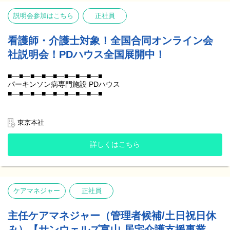
説明会参加はこちら
正社員
参加日時は平日9:00～18:00の中で、
あなたのご都合に合わせて調整させていただけます✨️
※上記以外の曜日時間帯もご相談いただけます。
看護師・介護士対象！全国合同オンライン会
※予約が重なった場合は複数名での参加となります。
社説明会！PDハウス全国展開中！
※ご希望の方は同日に面接も可能です。
まずは下記「応募する」ボタンから
■―■―■―■―■―■―■―■―■
お気軽にお申し込みください‼️
パーキンソン病専門施設 PDハウス
■―■―■―■―■―■―■―■―■
＼⭐️募集中一覧⭐️／
年間1300人以上が参加した説明会！
ご希望の職種URLからご確認ください！
東京本社
‾‾‾‾‾‾‾‾‾‾‾‾‾‾‾‾‾‾‾‾‾‾‾‾‾‾‾‾‾‾‾‾‾
※ページ選択後、下部のエントリー画面で『①エリアを選択』し
ご参加者様の声：
ていただくと現在募集中施設が確認できます。
詳しくはこちら
✅️ミュート参加なので子どもがいても
気軽に参加できて良かった
【介護職】
✅️求人情報を見ただけでは分からないような
https://x.gd/Ete33
細かい部分の情報を聞けて良かった
【看護職】
✅️説明会に参加して
https://x.gd/hLG1r6
挑戦したいというワクワク感が湧いてきた
ケアマネジャー
正社員
【リハビリ職】
✅️働き方、大変だったことなども聞けて
https://x.gd/JXivB
入社後のことが具体的に想像できた
【サービス提供責任者】
主任ケアマネジャー（管理者候補/土日祝日休
✅️パーキンソン病の知識がなく迷っていたけど
https://x.gd/PyL18
【施設事務】
研修が充実していることが分かって不安が軽くなった
み）【サンウェルズ富山 居宅介護支援事業