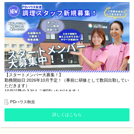
あなたの生活に合わせた働き方をご相談くださいね◎
▪️蒸し器や湯煎で温める
▪️食材を刻む(例：卵焼きを一口サイズに切る)
▪️炊飯・汁物の調理
▪️お皿に盛り付ける
▪️配膳・下膳
▪️使った食器を洗う
難しい調理工程はありませんので、料理のご経験がない方も安心
して始めていただけます！
【清掃業務】
調理準備以外の時間帯は、ご入居者様が気持ちよく過ごせるよ
う、施設内の簡単な清掃をお願いいたします。
【スタートメンバー大募集！】
⏰️シフト時間⏰️
勤務開始日:2026年10月予定！（事前に研修として数回出勤してい
①06:00～10:00
ただきます）
②10:00～14:00
10月以降の入社もご相談いただけます！
③15:00～19:00
介護施設でのご入居者様へのお食事の準備・片付けなどをメイン
PDハウス秋吉
全時間帯のシフト勤務可能な方大歓迎！
とするお仕事です！
上記時間帯で『①だけ』『②③だけ』などもご相談いただけま
詳しくはこちら
す！
☘️ここがオススメ☘️
・週3日〜OK！1日4時間のお仕事です！
基本的には土日祝年末年始やGWなどの長期休暇も含めたシフト制
・未経験の方も大歓迎！！難しい調理はなし！簡単な作業で工程
になりますが、曜日やお休みに関しては面接時にご相談いただけ