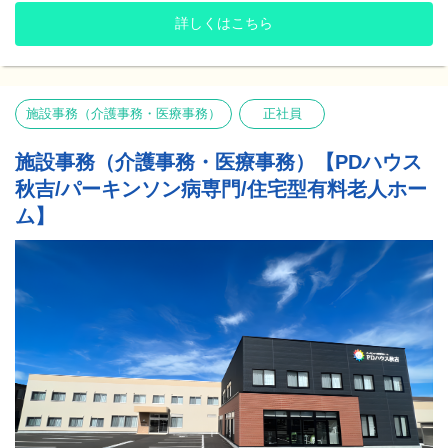
08月24日(月)19:00～19:30
※会社カレンダーにより土曜出勤年3～4回あり
詳しくはこちら
★残業時間月5.7hでワークライフバランス◎
【介護士対象】
基本的に残業は少ないので、プライベートとの両立ができます
07月28日(火)12:30～13:00
☆
08月04日(火)12:30～13:00
08月18日(火)19:00～19:30
08月25日(火)12:30～13:00
施設事務（介護事務・医療事務）
正社員
✅️募集中職種
施設事務（介護事務・医療事務）【PDハウス
ご希望の職種URLからご確認ください！
※ページ選択後、下部のエントリー画面で『①エリアを選択』し
秋吉/パーキンソン病専門/住宅型有料老人ホー
ていただくと現在募集中施設が確認できます。
ム】
【介護職】
https://x.gd/Ete33
【看護職】
https://x.gd/hLG1r6
✅️ご予約方法
完全予約制となります。（受付締め切り/開催日前日17時）
お電話または、ページ最下部の「応募する」ボタンからご予約く
ださい。
✅️実施について