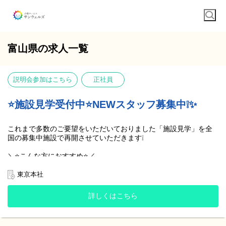
富山県の求人一覧
説明会参加はこちら
正社員
⭐️施設見学受付中⭐️NEWスタッフ募集中❕✨
これまで多数のご要望をいただいておりました「施設見学」を全
国の募集中施設で再開させていただきます❕
＼⭐️こんな方におすすめ⭐️／
・まずは施設を見てから応募するか考えたい❗️
東京本社
・実際に働くスタッフや施設の雰囲気が知りたい❗️
・求人内容だけじゃ分からないので実際に見たい❗️
詳しくはこちら
などなど‥
そんな方には是非一度、見学へお越しいただきたいです(^^)