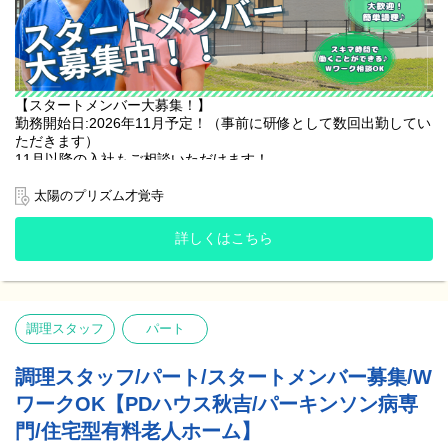
して始めていただけます！
【清掃業務】
調理準備以外の時間帯は、ご入居者様が気持ちよく過ごせるよ
う、施設内の簡単な清掃をお願いいたします。
【スタートメンバー大募集！】
⏰️シフト時間⏰️
勤務開始日:2026年11月予定！（事前に研修として数回出勤してい
①06:00～10:00
ただきます）
②10:00～14:00
11月以降の入社もご相談いただけます！
③15:00～19:00
介護施設でのご入居者様へのお食事の準備・片付けなどをメイン
太陽のプリズム才覚寺
全時間帯のシフト勤務可能な方大歓迎！
とするお仕事です！
上記時間帯で『①だけ』『②③だけ』などもご相談いただけま
詳しくはこちら
す！
☘️ここがオススメ☘️
・週3日〜OK！1日4時間のお仕事です！
基本的には土日祝年末年始やGWなどの長期休暇も含めたシフト制
・未経験の方も大歓迎！！難しい調理はなし！簡単な作業で工程
になりますが、曜日やお休みに関しては面接時にご相談いただけ
も決まっているので安心♪
ます。
・日祝手当、早番･遅番時給UPあり！最大で時給+200円♪
採用枠が埋まるほど働き方のご相談が難しくなる可能性がありま
調理スタッフ
パート
・WワークOK！(諸条件あり)
すので、是非お早めのご応募お待ちしております！
調理スタッフ/パート/スタートメンバー募集/W
【調理業務】
⭐️こんな方にピッタリ⭐️
ご入居者様のお食事準備・片付けなどをお願いいたします。
ワークOK【PDハウス秋吉/パーキンソン病専
・子どもを見送ってからの10:00～14:00で扶養内勤務！
提供業者から届いた食材を温めたり、盛り付けたりする、簡単な
・毎日早起き！朝06:00～10:00の時間を有効活用したい！
門/住宅型有料老人ホーム】
作業が中心です。
・空いてる時間や土日メインに働きたい！ などなど‥