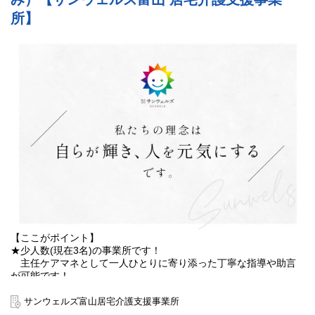
https://x.gd/EH417
✅️会社が求めている人物像の説明など
所】
面接の際に参考にできる情報も聞けた
＼⭐️期間限定！見学説明会開催⭐️／
説明会では求人情報にはない情報もお伝えします！
①PDハウス西東京
✨一般的な介護施設との違いや特徴はココ！
住所：西東京市芝久保町4丁目12番45号
✨パーキンソン病の知識がなくても大丈夫な理由は
日程：9/15(火)、9/16(水)
独自の研修制度にアリ！
時間：10:00～11:00
✨入社してみて「良かったこと」「大変だったこと」
✨待遇改善に関する会社としての考えや
②PDハウス神大寺
取組みをご紹介！
住所：横浜市神奈川区神大寺2丁目39番25号
日程：9/17(木)、9/18(金)
音声オフでの参加なので
時間：10:00～11:00
“まずは話だけ聞いてみたい！”という方も大歓迎♪
是非お気軽にご参加ください(^o^)
説明会＆施設見学のあとに当日面接可能です！
ご希望の方は、ページ最下部の「応募する」ボタンからご予約く
※当日面接ご希望の方は予約時にお伝えください
ださい。
※予約人数によりお待ちいただく可能性がございます
【ここがポイント】
✅️日程
★少人数(現在3名)の事業所です！
【看護師対象】
主任ケアマネとして一人ひとりに寄り添った丁寧な指導や助言
07月27日(月)19:00～19:30
が可能です！
08月03日(月)19:00～19:30
★管理者業務に向けてマンツーマンで丁寧にレクチャーします
08月10日(月)12:30～13:00
わからないことは何でも質問できる環境です！
サンウェルズ富山居宅介護支援事業所
08月17日(月)19:00～19:30
★土日祝休み！年間休日120日！