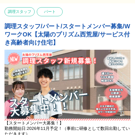
す。』
困ったことが起こった時には、近くにいる先輩スタッフへ声をか
けてくださいね。
調理スタッフ
パート
『私たちは直接ご入居者様に生活支援などを行うことはありませ
職種間の壁を越えてみんなで助け合いながら、ご入居者様の安心
んが、施設事務の仕事は施設の運営を支える重要な役割を担って
できる居場所づくりをしていきましょう♪
います。
調理スタッフ/パート/スタートメンバー募集/W
職種の壁に越えて、スタッフ全員でご入居者様のことを考えられ
ワークOK【太陽のプリズム西荒屋/サービス付
【太陽のプリズム西荒屋はこんな施設です】
る方と一緒に働けると嬉しいです。』
☆サービス付き高齢者向け住宅の「医療特化型住宅」です。
き高齢者向け住宅】
☆24時間体制で看護師や介護士が医師と連携し、「その方らしく
輝いて生きる」ことを応援させていただいています。
また、在宅医との連携により的確な医療処置を提供することがで
きます。
☆職種間の壁を越え、スタッフ全員でご入居者様のことを一番に
考え、サービスを提供しています！
【スタートメンバー大募集！】
勤務開始日:2026年11月予定！（事前に研修として数回出勤してい
ただきます）