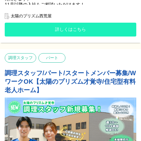
11月以降の入社もご相談いただけます！
介護施設でのご入居者様へのお食事の準備・片付けなどをメイン
太陽のプリズム西荒屋
とするお仕事です！
詳しくはこちら
☘️ここがオススメ☘️
・週3日〜OK！1日4時間のお仕事です！
・未経験の方も大歓迎！！難しい調理はなし！簡単な作業で工程
も決まっているので安心♪
・日祝手当、早番･遅番時給UPあり！最大で時給+200円♪
調理スタッフ
パート
・WワークOK！(諸条件あり)
調理スタッフ/パート/スタートメンバー募集/W
【調理業務】
ご入居者様のお食事準備・片付けなどをお願いいたします。
ワークOK【太陽のプリズム才覚寺/住宅型有料
提供業者から届いた食材を温めたり、盛り付けたりする、簡単な
老人ホーム】
作業が中心です。
▪️蒸し器や湯煎で温める
▪️食材を刻む(例：卵焼きを一口サイズに切る)
▪️炊飯・汁物の調理
▪️お皿に盛り付ける
▪️配膳・下膳
▪️使った食器を洗う
難しい調理工程はありませんので、料理のご経験がない方も安心