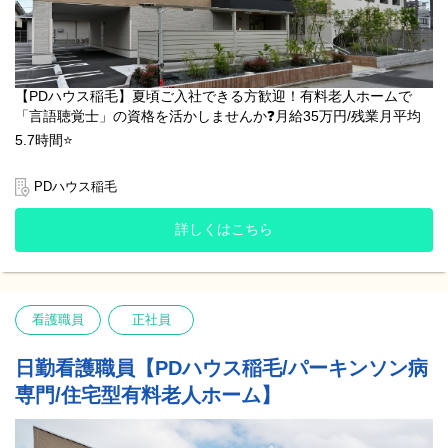
【PDハウス稲毛】夏頃ご入社できる方歓迎！有料老人ホームで
「言語聴覚士」の資格を活かしませんか❓月給35万円/残業月平均
5.7時間⭐
⭐️ PDハウス稲毛の特徴 ⭐️
PDハウス稲毛
✅2025年8月にオープンしたばかり！新築で綺麗な施設で働けます
♪
詳しくはこちら
✅駅から徒歩7分！車やバイク、自転車通勤もOK◎駅前にはコンビ
ニやショッピングモールも！
✅ご利用者さま一人ひとりに寄り添うリハビリの提供を目指してま
す♪
✅レクやサークル活動など、楽しく過ごせる時間を大事にしている
看護職員
正社員
施設です！
✅ワークライフバランスを大事に◎希望休3日まで相談OK／残業月
平均5.7時間／年間休日120日！
日勤看護職員【PDハウス稲毛/パーキンソン病
✅20代～50代のスタッフが活躍中✊️多職種での連携を大切にしてい
専門/住宅型有料老人ホーム】
ます。
PDハウス稲毛は、まだオープンしてから1年に満たない施設で