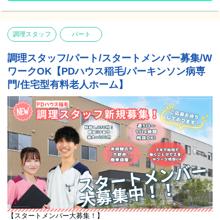
「動ける時は自分で動きたい」
でも、OJTや研修制度、先輩方の丁寧なフォローなど教育体制が
整っていたので、イチから学ぶことができました。
ご入居者様の声に寄り添い、未来に向けた願いと想いを実現して
今では独り立ちして、新しいスタッフさんをフォローできるまで
いくための施設です。
になりました。』
調理スタッフ
パート
私たちにしかできない挑戦をこれからも続けていきます。
『多職種で連携し、ご入居者様のためにベストな対応を考えられ
━━━━━━━━
調理スタッフ/パート/スタートメンバー募集/W
る雰囲気を感じています。
PDハウスの特徴
看護職からは医療的観点の知識、リハビリ職からは残存機能維持
ワークOK【PDハウス稲毛/パーキンソン病専
━━━━━━━━
の観点の知識など、様々な知識を吸収できます。
専門知識を持つスタッフが、ご入居者様お一人お一人に合わせた
門/住宅型有料老人ホーム】
職種間の壁にとらわれず、スタッフ全員でご入居者様を第一に考
専門的な医療とリハビリ、介護、看護を提供しています！
えていきたいという方にぜひ仲間になって欲しいです。』
●社内資格制度や研修制度、専門医監修による“PDハウスリハビリ
『産休・育休を取って復職しました。
メソッド”の活用など、スタッフの「専門力向上」「知識向上」に
周りのスタッフにも温かく受け入れてもらえて、家庭と仕事の両
努めています。
立がしやすい環境です。
●ご入居後に運動機能や認知機能の改善、QOLの改善を実感される
また、男性も育休を積極的に取られていて、社員の満足度向上、
方が多くいらっしゃいます。
働きやすい環境づくりに積極的に取り組んでいる会社だと感じて
●ご入居者様の【平均在施設日数は3年4ヶ月】一定期間しっかりと
います。』
関わることができます。
※2019年6月にOPENしたPDハウス野芥の平均値(25年5月末時点)
━━━━━━━━
先輩スタッフの声
━━━━━━━━
『PDハウスは残業がほとんどなく、月の平均残業時間もわずか5.7
【スタートメンバー大募集！】