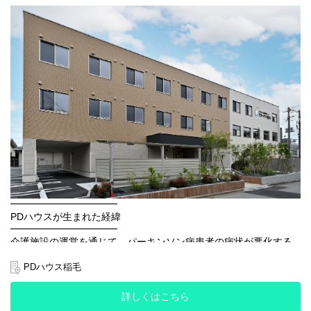
専門知識を持つスタッフが、ご入居者様お一人お一人に合わせた
職種間の壁にとらわれず、スタッフ全員でご入居者様を第一に考
専門的な医療とリハビリ、介護、看護を提供しています！
えていきたいという方にぜひ仲間になって欲しいです。』
●社内資格制度や研修制度、専門医監修による“PDハウスリハビリ
『産休・育休を取って復職しました。
メソッド”の活用など、スタッフの「専門力向上」「知識向上」に
周りのスタッフにも温かく受け入れてもらえて、家庭と仕事の両
努めています。
立がしやすい環境です。
●ご入居後に運動機能や認知機能の改善、QOLの改善を実感される
また、男性も育休を積極的に取られていて、社員の満足度向上、
方が多くいらっしゃいます。
働きやすい環境づくりに積極的に取り組んでいる会社だと感じて
●ご入居者様の【平均在施設日数は3年4ヶ月】一定期間しっかりと
います。』
関わることができます。
※2019年6月にOPENしたPDハウス野芥の平均値(25年5月末時点)
━━━━━━━━
先輩スタッフの声
━━━━━━━━
『PDハウスは残業がほとんどなく、月の平均残業時間もわずか5.7
時間ほど。
━━━━━━━━━━━
年間休日も120日あって、休みもしっかり取れます。
PDハウスが生まれた経緯
前職と比べて家族と過ごす時間が増えたことで、プライベートが
━━━━━━━━━━━
充実しています。』
介護施設の運営を通じて、パーキンソン病患者の病状が悪化する
ことに課題意識を持ち、1つの病気に特化した施設が必要ではない
『これまでに経験してきた病院や施設と比較すると、ご入居者様
かとのリハビリスタッフの声からPDハウスが誕生しました。
PDハウス稲毛
の入居期間が長いと感じるので、お一人お一としっかり関わるこ
とができています。』
「リハビリをする機会を増やして欲しい」
詳しくはこちら
「出かけたいけど1人では動けない」
『入社した時はパーキンソン病の知識がなく不安でした。