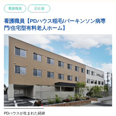
ご入居者様の声に寄り添い、未来に向けた願いと想いを実現して
も一緒に喜び感じられるお仕事です…！
いくための施設です。
看護職員
正社員
私たちにしかできない挑戦をこれからも続けていきます。
⭐ あなたの叶えたい想いも、PDハウスで実現できるかもしれま
━━━━━━━━
看護職員【PDハウス稲毛/パーキンソン病専
せん ⭐
PDハウスの特徴
門/住宅型有料老人ホーム】
✅今よりもっと長くご利用者さまと関われる環境に身を置きたい…
━━━━━━━━
✅問題になっている機能の維持だけではなく、生活まで考えていけ
専門知識を持つスタッフが、ご入居者様お一人お一人に合わせた
るリハビリを提供したい…
専門的な医療とリハビリ、看護、介護を提供しています！
✅ご利用者さまの変化を感じて、やりがいをもって働きたい…
●社内資格制度や研修制度、専門医監修による“PDハウスリハビリ
このような思いを持っている方、ぜひ一度、現地やオンライン面
メソッド”の活用など、スタッフの「専門力向上」「知識向上」に
談でお話してみませんか？
努めています。
PDハウス稲毛には、実際に入社してからパーキンソン病について
●ご入居後に運動機能や認知機能の改善、QOLの改善を実感される
学び始めたスタッフもいますので、安心して飛び込める環境があ
方が多くいらっしゃいます。
ります！
●ご入居者様の【平均在施設日数は3年4ヶ月】一定期間しっかりと
また「ご利用者様へより良い生活を」という気持ちをスタッフみ
関わることができます。
んなで大事にしてますので、日々の中で気づいたこと、困ったこ
※2019年6月にOPENしたPDハウス野芥の平均値(25年6月末時点)
とはすぐに周りに相談してくださいね◎
━━━━━━━━
先輩スタッフの声
━━━━━━━━
『PDハウスは残業がほとんどなく、月の平均残業時間もわずか5.7
時間ほど。
━━━━━━━━━━━
年間休日も120日あって、休みもしっかり取れます。
PDハウスが生まれた経緯
前職と比べて家族と過ごす時間が増えたことで、プライベートが