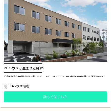
す。
日々課題もありますが、みんなで1つの施設を、そしてチームを作
っていく楽しさも感じられると思います。
ぜひ一度、施設見学にもお越しください！明るい施設の雰囲気
を、直接見て感じていただけたら嬉しいです♪
スタッフ一同、心よりお待ちしております！
⭐️ リハビリを通して「ご利用者さまの想いを叶えてあげたい」と
いう気持ちを持っているあなたへ ⭐️
PDハウス稲毛は、パーキンソン病やパーキンソン症候群をお持ち
の方が、
医療・介護・リハビリを通じて、安心して自分らしく暮らしてい
ただけるようにサポートする住まいです。
━━━━━━━━━━━
また、パーキンソン病は進行性難病にはなりますが、
PDハウスが生まれた経緯
私たちはご利用者さま一人ひとりの「できるようになりたい」
━━━━━━━━━━━
「今の生活を続けたい」という想いを大切にしています♫
介護施設の運営を通じて、パーキンソン病患者の病状が悪化する
ことに課題意識を持ち、1つの病気に特化した施設が必要ではない
パーキンソン病においては、『このリハビリを行ったら絶対に良
かとのリハビリスタッフの声からPDハウスが誕生しました。
PDハウス稲毛
くなる』というものはございません。
そして「リハビリ」というと、どうしても「大変…」「つら
「リハビリをする機会を増やして欲しい」
い…」というイメージを持たれがちですが、
詳しくはこちら
「出かけたいけど1人では動けない」
PDハウス稲毛では、無理のないペースで、その方に合ったプログ
「動ける時は自分で動きたい」
ラムを考え、提供しております。
ご利用者さまの小さな変化や「できた」の積み重ねで、スタッフ