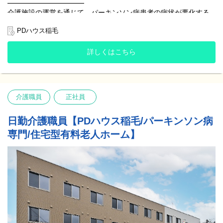
━━━━━━━━━━━
充実しています。』
介護施設の運営を通じて、パーキンソン病患者の病状が悪化する
ことに課題意識を持ち、1つの病気に特化した施設が必要ではない
『これまでに経験してきた病院や施設と比較すると、ご入居者様
かとのリハビリスタッフの声からPDハウスが誕生しました。
PDハウス稲毛
の入居期間が長いと感じるので、お一人お一人としっかり関わる
ことができています。』
「リハビリをする機会を増やして欲しい」
詳しくはこちら
「出かけたいけど1人では動けない」
『入社した時はパーキンソン病の知識がなく不安でした。
「動ける時は自分で動きたい」
でもOJTや研修制度、先輩方の丁寧なフォローなど教育体制が整
っていたので、イチから学ぶことができました。
ご入居者様の声に寄り添い、未来に向けた願いと想いを実現して
今では独り立ちして、新しいスタッフさんをフォローできるまで
いくための施設です。
になりました。』
介護職員
正社員
私たちにしかできない挑戦をこれからも続けていきます。
『多職種で連携し、ご入居者様のためにベストな対応を考えられ
━━━━━━━━
日勤介護職員【PDハウス稲毛/パーキンソン病
る雰囲気を感じています。
PDハウスの特徴
看護職からは医療的観点の知識、リハビリ職からは残存機能維持
専門/住宅型有料老人ホーム】
━━━━━━━━
の観点の知識など、様々な知識を吸収できます。
専門知識を持つスタッフが、ご入居者様お一人お一人に合わせた
職種間の壁にとらわれず、スタッフ全員でご入居者様を第一に考
専門的な医療とリハビリ、看護、介護を提供しています！
えていきたいという方にぜひ仲間になって欲しいです。』
●社内資格制度や研修制度、専門医監修による“PDハウスリハビリ
『産休・育休を取って復職しました。
メソッド”の活用など、スタッフの「専門力向上」「知識向上」に
周りのスタッフにも温かく受け入れてもらえて、家庭と仕事の両
努めています。
立がしやすい環境です。
●ご入居後に運動機能や認知機能の改善、QOLの改善を実感される
また、男性も育休を積極的に取られていて、社員の満足度向上、
方が多くいらっしゃいます。
働きやすい環境づくりに積極的に取り組んでいる会社だと感じて
●ご入居者様の【平均在施設日数は3年4ヶ月】一定期間しっかりと
います。』