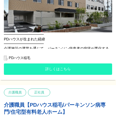
関わることができます。
※2019年6月にOPENしたPDハウス野芥の平均値(25年6月末時点)
━━━━━━━━
先輩スタッフの声
━━━━━━━━
『PDハウスは残業がほとんどなく、月の平均残業時間もわずか5.7
時間ほど。
━━━━━━━━━━━
年間休日も120日あって、休みもしっかり取れます。
PDハウスが生まれた経緯
前職と比べて家族と過ごす時間が増えたことで、プライベートが
━━━━━━━━━━━
充実しています。』
介護施設の運営を通じて、パーキンソン病患者の病状が悪化する
ことに課題意識を持ち、1つの病気に特化した施設が必要ではない
『これまでに経験してきた病院や施設と比較すると、ご入居者様
かとのリハビリスタッフの声からPDハウスが誕生しました。
PDハウス稲毛
の入居期間が長いと感じるので、お一人お一人としっかり関わる
ことができています。』
「リハビリをする機会を増やして欲しい」
詳しくはこちら
「出かけたいけど1人では動けない」
『入社した時はパーキンソン病の知識がなく不安でした。
「動ける時は自分で動きたい」
でもOJTや研修制度、先輩方の丁寧なフォローなど教育体制が整
っていたので、イチから学ぶことができました。
ご入居者様の声に寄り添い、未来に向けた願いと想いを実現して
今では独り立ちして、新しいスタッフさんをフォローできるまで
いくための施設です。
になりました。』
介護職員
正社員
私たちにしかできない挑戦をこれからも続けていきます。
『多職種で連携し、ご入居者様のためにベストな対応を考えられ
━━━━━━━━
介護職員【PDハウス稲毛/パーキンソン病専
る雰囲気を感じています。
PDハウスの特徴
看護職からは医療的観点の知識、リハビリ職からは残存機能維持
門/住宅型有料老人ホーム】
━━━━━━━━
の観点の知識など、様々な知識を吸収できます。