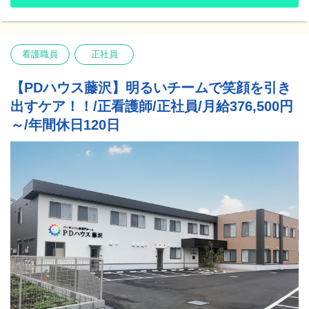
とが可能です。
すので、是非お早めのご応募お待ちしております！
③一般的な施設や病院とは違いパーキンソン病に特化した施設で
⭐️こんな方にピッタリ⭐️
あるため、より専門的な内容を集中して学ぶことが可能です！！
・子どもを見送ってからの10:00～14:00で扶養内勤務！
看護職員
正社員
・毎日早起き！朝06:00～10:00の時間を有効活用したい！
・空いてる時間や土日メインに働きたい！ などなど‥
～スタッフが語る施設の自慢～
【PDハウス藤沢】明るいチームで笑顔を引き
あなたの生活に合わせた働き方をご相談くださいね◎
施設で生活をされているご入居者様には少しでも楽しい時間を過
出すケア！！/正看護師/正社員/月給376,500円
ごしていただけるように、様々な工夫をしております。
施設の入口でお花や野菜を育てています。
～/年間休日120日
女子会やガーデニングチームがあり、自分たちの好きな趣味や生
活リズムを色々出来る範囲で叶えられるよう、スタッフ一同努力
しております。
また、施設の外の敷地が広く開放感があるので、ご入居者様は散
歩に出ておられます。
廊下も広く作られており、廊下を利用したリハビリも提供しやす
い環境です。
～ご入居者様とのエピソード～
ターミナル期の方で自宅へ戻られることを希望されていた方がい
ました。
スタッフもご希望を叶えて差し上げたいという思いで介護スタッ
フ、看護スタッフとご自宅までついていき、数時間過ごしていた
だきました。