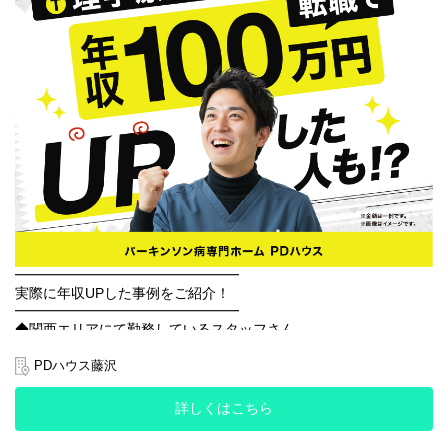
しております。
また、施設の外の敷地が広く開放感があるので、ご入居者様は散
歩に出ておられます。
廊下も広く作られており、廊下を利用したリハビリも提供しやす
い環境です。
～ご入居者様とのエピソード～
ターミナル期の方で自宅へ戻られることを希望されていた方がい
ました。
スタッフもご希望を叶えて差し上げたいという思いで介護スタッ
フ、看護スタッフとご自宅までついていき、数時間過ごしていた
だきました。
ご本人様も、ご家族様も、思いがあふれ号泣されていました。
個別のケアでご家族様とも深い関りを持たせていただいていたか
らこそ、私たちも心を込めてケアに当たることができたと感じて
━━━━━━━━━━━━━━━━
おります。
実際に年収UPした事例をご紹介！
━━━━━━━━━━━━━━━━
◆関西エリアにて勤務しているスタッフさん
～これから仲間になる方へメッセージ～
前職年収350万円前後→PDハウスにて年収460万円前後にUP!
新しい職場は不安が大きいと思いますが、優しい仲間が待ってお
PDハウス藤沢
ります！！
◆関東エリアにて勤務しているスタッフさん
最初はパーキンソン病についての知識が少なくても、チームみん
前職年収330万円前後→PDハウスにて年収480万円前後にUP！
なでサポートする体制が整っていますので安心してください。
詳しくはこちら
ぜひPDハウス藤沢で一緒に働きましょう！！
※PDハウスの年収は各種手当(家族手当・交通費・資格手当など)