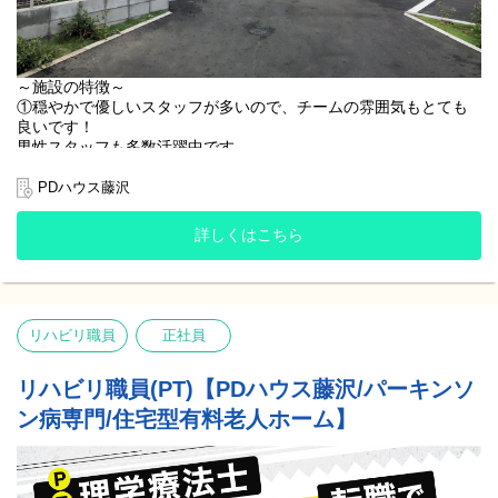
ご本人様も、ご家族様も、思いがあふれ号泣されていました。
個別のケアでご家族様とも深い関りを持たせていただいていたか
らこそ、私たちも心を込めてケアに当たることができたと感じて
おります。
～施設の特徴～
①穏やかで優しいスタッフが多いので、チームの雰囲気もとても
～これから仲間になる方へメッセージ～
良いです！
新しい職場は不安が大きいと思いますが、優しい仲間が待ってお
男性スタッフも多数活躍中です。
ります！！
チームでお互いにサポートしあいながら、ご入居者様のケアに当
最初はパーキンソン病についての知識が少なくても、チームみん
たっています！！
PDハウス藤沢
なでサポートする体制が整っていますので安心してください。
ぜひPDハウス藤沢で一緒に働きましょう！！
②PDハウス藤沢では施設内訪問看護という形でケアを行います。
詳しくはこちら
1対1で関わる時間があるため、ご入居者様とじっくり向き合うこ
とが可能です。
③一般的な施設や病院とは違いパーキンソン病に特化した施設で
あるため、より専門的な内容を集中して学ぶことが可能です！！
リハビリ職員
正社員
～スタッフが語る施設の自慢～
リハビリ職員(PT)【PDハウス藤沢/パーキンソ
施設で生活をされているご入居者様には少しでも楽しい時間を過
ン病専門/住宅型有料老人ホーム】
ごしていただけるように、様々な工夫をしております。
施設の入口でお花や野菜を育てています。
女子会やガーデニングチームがあり、自分たちの好きな趣味や生
活リズムを色々出来る範囲で叶えられるよう、スタッフ一同努力