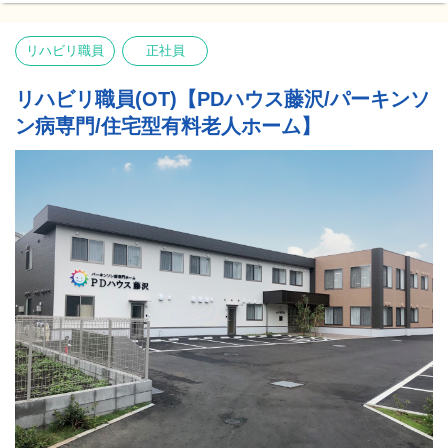
他、賞与などを含むため個人によって変動いたします。
━━━━━━━━━━━━
リハビリ職員
正社員
PDハウスが生まれた経緯
━━━━━━━━━━━━
介護施設の運営を通じて、パーキンソン病患者の病状が悪化する
リハビリ職員(OT)【PDハウス藤沢/パーキンソ
ことに課題意識を持ち、1つの病気に特化した施設が必要ではない
ン病専門/住宅型有料老人ホーム】
かとのリハビリスタッフの声からPDハウスが誕生しました。
「リハビリをする機会を増やして欲しい」
「出かけたいけど1人では動けない」
「動ける時は自分で動きたい」
ご入居者様の声に寄り添い、未来に向けた願いと想いを実現して
いくための施設です。
私たちにしかできない挑戦をこれからも続けていきます。
━━━━━━━━
PDハウスの特徴
━━━━━━━━
専門知識を持つスタッフが、ご入居者様お一人お一人に合わせた
専門的な医療とリハビリ、看護、介護を提供しています！
●社内資格制度や研修制度、専門医監修による“PDハウスリハビリ
メソッド”の活用など、スタッフの「専門力向上」「知識向上」に
努めています。