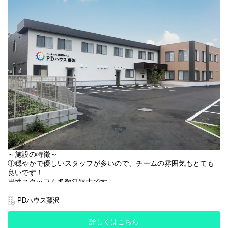
▪️食材を刻む(例：卵焼きを一口サイズに切る)
▪️炊飯・汁物の調理
▪️お皿に盛り付ける
▪️配膳・下膳
▪️使った食器を洗う
難しい調理工程はありませんので、料理のご経験がない方も安心
して始めていただけます！
【清掃業務】
調理準備以外の時間帯は、ご入居者様が気持ちよく過ごせるよ
う、施設内の簡単な清掃をお願いいたします。
⏰️シフト時間⏰️
①06:00～10:00
②10:00～14:00
③15:00～19:00
～施設の特徴～
①穏やかで優しいスタッフが多いので、チームの雰囲気もとても
全時間帯のシフト勤務可能な方大歓迎！
良いです！
上記時間帯で『①だけ』『②③だけ』などもご相談いただけま
男性スタッフも多数活躍中です。
す！
チームでお互いにサポートしあいながら、ご入居者様のケアに当
たっています！！
基本的には土日祝年末年始やGWなどの長期休暇も含めたシフト制
PDハウス藤沢
になりますが、曜日やお休みに関しては面接時にご相談いただけ
②PDハウス藤沢では施設内訪問看護という形でケアを行います。
ます。
詳しくはこちら
1対1で関わる時間があるため、ご入居者様とじっくり向き合うこ
採用枠が埋まるほど働き方のご相談が難しくなる可能性がありま