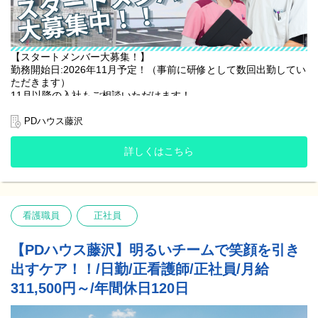
【スタートメンバー大募集！】
勤務開始日:2026年11月予定！（事前に研修として数回出勤してい
ただきます）
11月以降の入社もご相談いただけます！
介護施設でのご入居者様へのお食事の準備・片付けなどをメイン
PDハウス藤沢
とするお仕事です！
詳しくはこちら
☘️ここがオススメ☘️
・週3日〜OK！1日4時間のお仕事です！
・未経験の方も大歓迎！！難しい調理はなし！簡単な作業で工程
も決まっているので安心♪
・日祝手当、早番･遅番時給UPあり！最大で時給+200円♪
看護職員
正社員
・WワークOK！(諸条件あり)
【PDハウス藤沢】明るいチームで笑顔を引き
【調理業務】
ご入居者様のお食事準備・片付けなどをお願いいたします。
出すケア！！/日勤/正看護師/正社員/月給
提供業者から届いた食材を温めたり、盛り付けたりする、簡単な
311,500円～/年間休日120日
作業が中心です。
▪️蒸し器や湯煎で温める