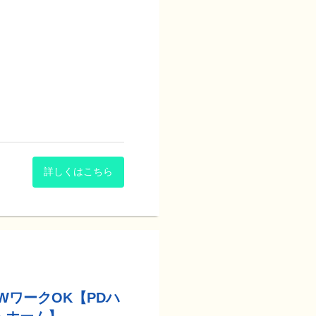
れる方が多くいらっしゃいま
りと関わることができます。
分を感じていました。
)
があるので、ご入居者様の笑
すほどの明るい雰囲気です。
。』
言語聴覚士の方が在籍してお
の入居期間が長いと感じるの
ること」を目的に関わってい
)他、賞与などを含むため個
標」に寄り添った個別リハビ
が整っていたので、イチから
詳しくはこちら
でになりました。』
のご入居者様へは、リハビリ
レなどの生活空間を使用した
る体制があるので、自分自身
ことに課題意識を持ち、1
作指導の実施
。』
の声からPDハウスが誕生し
入浴、更衣といった場面に必
勢修正と代償手段の指導、環
も多くいます。
困難」なご入居者様へは、認
活動(卓球や園芸)などを活
WワークOK【PDハ