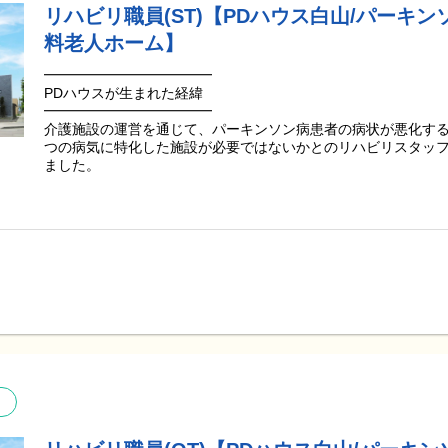
日常的にとてもよくサポートしていただいていると感じていま
リハビリ職員(ST)【PDハウス白山/パーキン
本当にいつもありがとうございます。』
料老人ホーム】
『職員さんたちはいつも明るく接してくださいます。
━━━━━━━━━━━━
不安な気持ちの時や、気分が落ち込んでいる時も、職員さんの
PDハウスが生まれた経緯
っています。』
━━━━━━━━━━━━
介護施設の運営を通じて、パーキンソン病患者の病状が悪化する
『リハビリの甲斐もあって、日常の簡単な動作ができるように
つの病気に特化した施設が必要ではないかとのリハビリスタッフ
職員さんが自分のことのように喜んでくれて、とても嬉しかっ
ました。
このように、ご利用者様の変化を一緒に感じさせていただける
「リハビリをする機会を増やして欲しい」
です。
「出かけたいけど1人では動けない」
サンウェルズは、ご利用者様と社員の未来に寄与できる企業を
「動ける時は自分で動きたい」
り組んでまいります。
ご入居者様の声に寄り添い、未来に向けた願いと想いを実現し
私たちにしかできない挑戦をこれからも続けていきます。
━━━━━━━━
PDハウスの特徴
━━━━━━━━
専門知識を持つスタッフが、ご入居者様お一人お一人に合わせ
看護、介護を提供しています！
●社内資格制度や研修制度、専門医監修による“PDハウスリハビ
タッフの「専門力向上」「知識向上」に努めています。