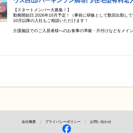
ウス白山/パーキンソン病専門/住宅型有料老
ご入居者様の声に寄り添い、未来に向けた願いと想いを実現し
このように個別リハビリでは施設内での生活を有意義にできる
私たちにしかできない挑戦をこれからも続けていきます。
維持向上のためのリハビリを提供していただきます。
【スタートメンバー大募集！】
勤務開始日:2026年10月予定！（事前に研修として数回出勤し
━━━━━━━━
また、リハビリ職員の方には「施設業務」にも関わっていただ
10月以降の入社もご相談いただけます！
PDハウスの特徴
施設業務には、集団リハビリやサークル活動(カラオケサークル
━━━━━━━━
ーション(季節のイベント、花見、夏祭りなど)の他にも、見守
介護施設でのご入居者様へのお食事の準備・片付けなどをメイ
専門知識を持つスタッフが、ご入居者様お一人お一人に合わせ
助、トイレ誘導などの介護業務も含まれます。
看護、介護を提供しています！
ご入居者様の生活のケアにまで関わっていただくことでリハビ
☘️ここがオススメ☘️
きると考えております。
●社内資格制度や研修制度、専門医監修による“PDハウスリハビ
・週3日〜OK！1日4時間のお仕事です！
タッフの「専門力向上」「知識向上」に努めています。
・未経験の方も大歓迎！！難しい調理はなし！簡単な作業で工程
わからないことは職種問わず、周りの先輩スタッフにすぐに頼
●ご入居後に運動機能や認知機能の改善、QOLの改善を実感さ
・日祝手当、早番･遅番時給UPあり！最大で時給+200円♪
OJT研修も14日間のプログラムをしっかりご用意していますの
す。
・WワークOK！(諸条件あり)
も安心してください。
●ご入居者様の【平均在施設日数は3年4ヶ月】一定期間しっか
職種間の壁にとらわれず、スタッフ全員でご入居者様を第一に
【調理業務】
※2019年6月にOPENしたPDハウス野芥の平均値(25年5月末時点
いただけると嬉しいです。
ご入居者様のお食事準備・片付けなどをお願いいたします。
━━━━━━━━━━━━━━━━━━━
提供業者から届いた食材を温めたり、盛り付けたりする、簡単
━━━━━━━━
PDハウスでのリハビリ職員としての役割
先輩スタッフの声
▪️蒸し器や湯煎で温める
━━━━━━━━━━━━━━━━━━━
━━━━━━━━
▪️食材を刻む(例：卵焼きを一口サイズに切る)
PDハウスにはリハビリ職員として、理学療法士・作業療法士・
『前の職場ではパーキンソン病の方へのフォローしきれない部
▪️炊飯・汁物の調理
ります。
PDハウスは、パーキンソン病の方に合わせたリハビリ室や設備
▪️お皿に盛り付ける
リハビリや生活支援を通して「その人が望む生活をサポートす
顔がより引き出せる施設だと思います。』
▪️配膳・下膳
ただきます。
▪️使った食器を洗う
会社概要
プライバシーポリシー
お問い合わせ
ご入居者様はお一人お一人「目標」が違いますので、その「目
『入社してまず感じたのは、今までの福祉施設のイメージを覆
リを提供していただきます。
各イベントでも、ご入居者様もスタッフも笑顔が溢れています
難しい調理工程はありませんので、料理のご経験がない方も安