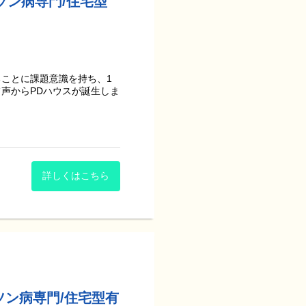
ソン病専門/住宅型
る方が多くいらっしゃいま
りと関わることができます。
)
ことに課題意識を持ち、1
声からPDハウスが誕生しま
すること」を目的に関わりま
を提供していただくことによ
化に早く気づけ、その後のケ
です。
ていくための施設です。
詳しくはこちら
心ください！
ます。
考えていける方にぜひご応募
談することも可能です。
た専門的な医療とリハビリ、
境がございます。
うに、会社もサポートさせて
リメソッド”の活用など、ス
ソン病専門/住宅型有