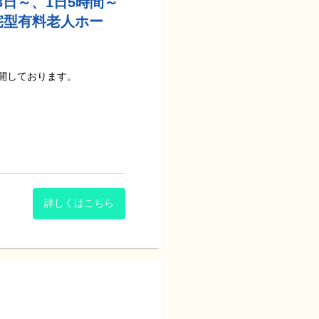
3日～、1日5時間～
宅型有料老人ホー
開しております。
いただくために、共に働いて
であると考え、運営しており
、研修制度の充実などを行っ
詳しくはこちら
「PDハウス」では、神経内
的な治療を行うことにより
す。
ただいたことで、PDハウス