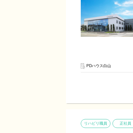
PDハウス白山
リハビリ職員
正社員