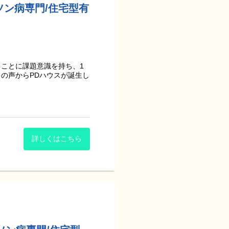
す。
ソン病専門/住宅型有
明るさに不安を和らげてもら
ことに課題意識を持ち、1
なりました。
の声からPDハウスが誕生し
たです。』
、たくさんの機会がある施設
目指して、全力を尽くして取
ていくための施設です。
詳しくはこちら
た専門的な医療とリハビリ、
リメソッド”の活用など、ス