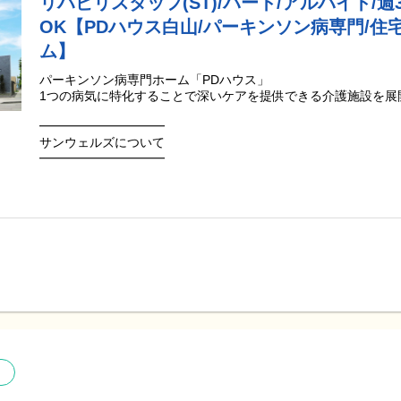
リハビリスタッフ(ST)/パート/アルバイト/週
OK【PDハウス白山/パーキンソン病専門/住
ム】
パーキンソン病専門ホーム「PDハウス」
1つの病気に特化することで深いケアを提供できる介護施設を展
━━━━━━━━━━
サンウェルズについて
━━━━━━━━━━
●経営理念「自らが輝き人を元気にする」
ご利用者様が「その方らしく輝いて生きる」ことを応援させて
くれるスタッフ自身が「自分らしく輝いて生きる」ことが大切
ます。
働くスタッフが輝けるように、年間休日の増加や待遇面の向上
てきました。
その様な環境づくりに取り組みながら提供させていただいている
科専門医の訪問診療や専門スタッフによるリハビリなど、継続
QOLの向上を目指しています。
ご利用者様からは下記のような有り難いお声をいただいていま
●ご利用者様からの声
『パーキンソン病の専門知識を持ったスタッフさんに関わってい
の皆さんやケアマネさんも驚くほどの復活を遂げられました。