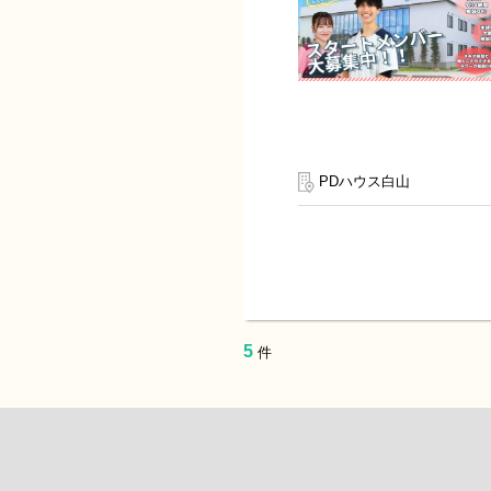
PDハウス白山
5
件