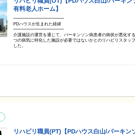
リハビリ職員(OT)【PDハウス白山/パーキン
●ご入居後に運動機能や認知機能の改善QOLの改善を実感され
有料老人ホーム】
す。
●ご入居者様の【平均在施設日数は3年4ヶ月】一定期間しっか
━━━━━━━━━━━━
※2019年6月にOPENしたPDハウス野芥の平均値(25年5月末時点
PDハウスが生まれた経緯
━━━━━━━━━━━━
━━━━━━━━━━━━━━━━━━━
介護施設の運営を通じて、パーキンソン病患者の病状が悪化する
PDハウスでのリハビリ職員としての役割
つの病気に特化した施設が必要ではないかとのリハビリスタッフ
━━━━━━━━━━━━━━━━━━━
した。
リハビリや生活支援をしながら「その人が望む生活をサポート
す。
「リハビリをする機会を増やして欲しい」
基本的にはADL及びQOL向上を目的としたリハビリのサービス
「出かけたいけど1人では動けない」
ってリハビリの効果をより実感でき、またご入居者様の状態変
「動ける時は自分で動きたい」
アもリハビリの改善をスムーズに実施できると考えているから
ご入居者様の声に寄り添い、未来に向けた願いと想いを実現し
これまで介護業務を行ったことがなくて不安がある方も、ご安
私たちにしかできない挑戦をこれからも続けていきます。
わからないことは周りに相談し頼れる環境がPDハウスにはあり
職種間の壁にとらわれず、スタッフ全員でご入居者様を第一に
━━━━━━━━
いただけると嬉しいです。
PDハウスの特徴
━━━━━━━━
何か課題にぶつかった時には施設長やリーダー、職員間でご相
専門知識を持つスタッフが、ご入居者様お一人お一人に合わせ
また、必要に応じて歯科医やドクターにもご相談いただける環
看護、介護を提供しています！
周りへ相談や協力をし合いながら安心して働いていただけるよ
いただきます！
●社内資格制度や研修制度、専門医監修による“PDハウスリハビ
タッフの「専門力向上」「知識向上」に努めています。
リハビリ職員(PT)【PDハウス白山/パーキン
━━━━━━━━