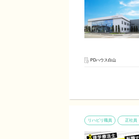
PDハウス白山
リハビリ職員
正社員