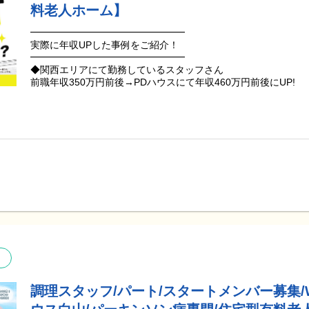
●ご入居後に運動機能や認知機能の改善、QOLの改善を実感さ
先輩スタッフの声
料老人ホーム】
す。
━━━━━━━━
●ご入居者様の【平均在施設日数は3年4ヶ月】一定期間しっか
『前の職場ではパーキンソン病の方へのフォローしきれない部
━━━━━━━━━━━━━━━━
※2019年6月にOPENしたPDハウス野芥の平均値(25年5月末時点
PDハウスは、パーキンソン病の方に合わせたリハビリ室や設備
実際に年収UPした事例をご紹介！
顔がより引き出せる施設だと思います。』
━━━━━━━━━━━━━━━━
━━━━━━━━━━━━━━━━━━━
◆関西エリアにて勤務しているスタッフさん
PDハウスでのリハビリ職員としての役割
『入社してまず感じたのは、今までの福祉施設のイメージを覆
前職年収350万円前後→PDハウスにて年収460万円前後にUP!
━━━━━━━━━━━━━━━━━━━
各イベントでも、ご入居者様もスタッフも笑顔が溢れています
PDハウスにはリハビリ職員として、理学療法士・作業療法士・
◆関東エリアにて勤務しているスタッフさん
ります。
『これまで経験してきた病院や施設と比較すると、ご入居者様
前職年収330万円前後→PDハウスにて年収480万円前後にUP！
リハビリや生活支援を通して「その人が望む生活をサポートす
で、お一人お一人としっかり関わることができています。』
ただきます。
※PDハウスの年収は各種手当(家族手当・交通費・資格手当など
ご入居者様はお一人お一人「目標」が違いますので、その「目
『入社した時はパーキンソン病の知識がなく不安でした。
人によって変動いたします。
リを提供していただきます。
でも、OJTや研修制度、先輩方の丁寧なフォローなど教育体制
学ぶことができました。
━━━━━━━━━━━━
例えば･･
今では独り立ちして、新しいスタッフさんをフォローできるま
PDハウスが生まれた経緯
①「日常生活での移動はできる限り自分でしたい」という目標
━━━━━━━━━━━━
室にて平行棒内でのステップ練習に加え、施設内や居室、トイ
『多職種で連携しご入居者様のためにベストな対応を考えられ
介護施設の運営を通じて、パーキンソン病患者の病状が悪化する
環境下での動作練習や、福祉用具(歩行器、杖など)の選定・操
安心して働けていますし、しっかり学べていると感じています
つの病気に特化した施設が必要ではないかとのリハビリスタッフ
②「自分でお風呂に入りたい」という目標のご入居者様へは、
ました。
要な手指の巧緻性向上訓練(つまむ、握る、ひねるなど)や、姿
『有給休暇を取りやすい環境だと感じています。
境調整(自助具の導入など)の実施
事前に相談し連休の取得もできるので、旅行を楽しむスタッフ
「リハビリをする機会を増やして欲しい」
③「認知機能の低下により、趣味活動やコミュニケーションが
子供の急な体調不良の際もお休みをいただけました。』
「出かけたいけど1人では動けない」
知機能へのアプローチに加え、その方の過去の経験や興味のある
「動ける時は自分で動きたい」
調理スタッフ/パート/スタートメンバー募集/
用した作業活動を実施