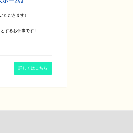
人ホーム】
ていくための施設です。
よう、その方に合わせた能力
ていただきます）
きます。
、映画鑑賞など)、レクリエ
り対応やコール対応、排泄介
ンとするお仕事です！
た専門的な医療とリハビリ、
リの改善をスムーズに実施で
リメソッド”の活用など、ス
も決まっているので安心♪
れる環境ですし、入社後の
れる方が多くいらっしゃいま
で、介護業務に不安がある方
詳しくはこちら
りと関わることができます。
考えていける方にぜひご応募
)
な作業が中心です。
言語聴覚士の方が在籍してお
分を感じていました。
があるので、ご入居者様の笑
ること」を目的に関わってい
標」に寄り添った個別リハビ
すほどの明るい雰囲気です。
。』
心して始めていただけます！