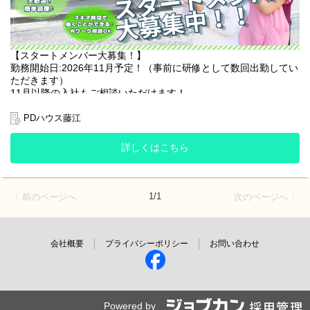
【スタートメンバー大募集！】
勤務開始日:2026年11月予定！（事前に研修として数回出勤してい
ただきます）
11月以降の入社もご相談いただけます！
介護施設でのご入居者様へのお食事の準備・片付けなどをメイン
PDハウス藤江
とするお仕事です！
詳しくはこちら
☘️ここがオススメ☘️
・週3日〜OK！1日4時間のお仕事です！
・未経験の方も大歓迎！！難しい調理はなし！簡単な作業で工程
も決まっているので安心♪
1/1
〈 前のページへ
次のページへ 〉
・日祝手当、早番･遅番時給UPあり！最大で時給+200円♪
・WワークOK！(諸条件あり)
【調理業務】
会社概要
プライバシーポリシー
お問い合わせ
ご入居者様のお食事準備・片付けなどをお願いいたします。
提供業者から届いた食材を温めたり、盛り付けたりする、簡単な
作業が中心です。
▪️蒸し器や湯煎で温める
Powered by