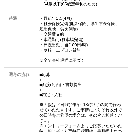
・64歳以下(65歳定年制のため)
待遇
・昇給年1回(4月)
・社会保険完備(健康保険、厚生年金保険、
雇用保険、労災保険)
・交通費支給
・車通勤可(駐車場完備)
・日祝出勤手当(100円/時)
・制服・エプロン貸与
※全て会社規程に基づく
選考の流れ
■応募
↓
■面接(対面)・書類提出
↓
■内定・入社
※面接は平日9時開始～18時終了の間で行わ
せていただきます。ご事情によりそれ以外で
の日時をご希望の場合は、その旨ご相談くだ
さい。
※エントリーフォームよりご応募いただいた
後、担当者より面接日程調整・書類提出につ