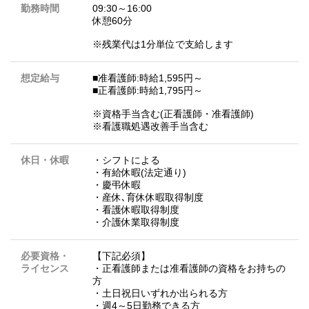
勤務時間
09:30～16:00
休憩60分
※残業代は1分単位で支給します
想定給与
■准看護師:時給1,595円～
■正看護師:時給1,795円～
※資格手当含む(正看護師・准看護師)
※看護職処遇改善手当含む
休日・休暇
・シフトによる
・有給休暇(法定通り)
・慶弔休暇
・産休､育休休暇取得制度
・看護休暇取得制度
・介護休業取得制度
必要資格・
【下記必須】
ライセンス
・正看護師または准看護師の資格をお持ちの
方
・土日祝日いずれか出られる方
・週4～5日勤務できる方