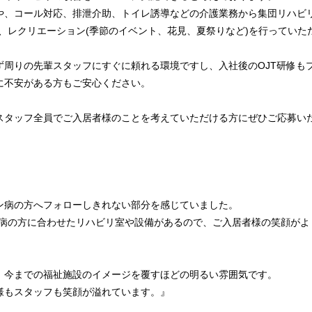
や、コール対応、排泄介助、トイレ誘導などの介護業務から集団リハビリ
、レクリエーション(季節のイベント、花見、夏祭りなど)を行っていた
ず周りの先輩スタッフにすぐに頼れる環境ですし、入社後のOJT研修も
に不安がある方もご安心ください。
スタッフ全員でご入居者様のことを考えていただける方にぜひご応募い
ン病の方へフォローしきれない部分を感じていました。
ン病の方に合わせたリハビリ室や設備があるので、ご入居者様の笑顔がよ
、今までの福祉施設のイメージを覆すほどの明るい雰囲気です。
様もスタッフも笑顔が溢れています。』