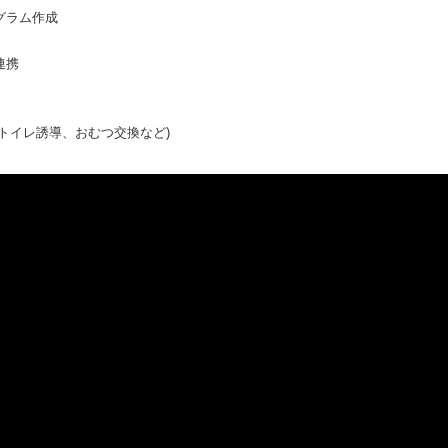
グラム作成
連携
トイレ誘導、おむつ交換など)