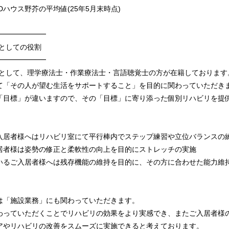
PDハウス野芥の平均値(25年5月末時点)
━━━━━━━
としての役割
━━━━━━━
員として、理学療法士・作業療法士・言語聴覚士の方が在籍しております
て「その人が望む生活をサポートすること」を目的に関わっていただき
「目標」が違いますので、その「目標」に寄り添った個別リハビリを提
入居者様へはリハビリ室にて平行棒内でステップ練習や立位バランスの
居者様は姿勢の修正と柔軟性の向上を目的にストレッチの実施
いるご入居者様へは残存機能の維持を目的に、その方に合わせた能力維
は「施設業務」にも関わっていただきます。
わっていただくことでリハビリの効果をより実感でき、またご入居者様
アやリハビリの改善をスムーズに実施できると考えております。