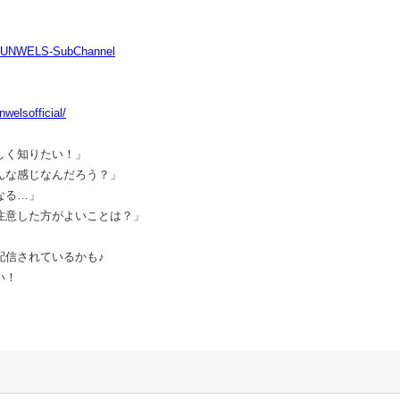
-SUNWELS-SubChannel
welsofficial/
しく知りたい！」
んな感じなんだろう？」
なる…」
注意した方がよいことは？」
配信されているかも♪
い！