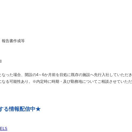
、報告書作成等
加
となった場合、開設の4～6か月前を目処に既存の施設へ先行入社していただ
になる可能性あり。※内定時に時期・及び勤務地についてご相談させていただ
関する情報配信中★
WELS