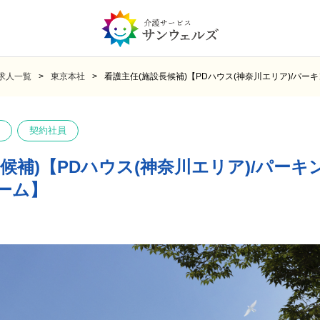
求人一覧
東京本社
看護主任(施設長候補)【PDハウス(神奈川エリア)/パ
契約社員
候補)【PDハウス(神奈川エリア)/パーキ
ーム】