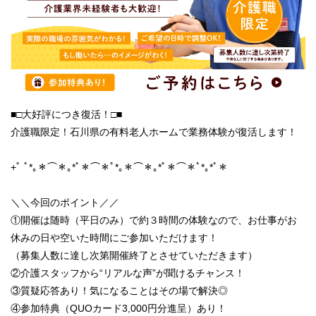
■□大好評につき復活！□■
介護職限定！石川県の有料老人ホームで業務体験が復活します！
+ﾟ ﾟ*｡＊⌒＊｡*ﾟ＊⌒＊ﾟ*｡＊⌒＊｡*ﾟ＊⌒＊ﾟ*｡*ﾟ＊
＼＼今回のポイント／／
①開催は随時（平日のみ）で約３時間の体験なので、お仕事がお
休みの日や空いた時間にご参加いただけます！
（募集人数に達し次第開催終了とさせていただきます）
②介護スタッフから“リアルな声”が聞けるチャンス！
③質疑応答あり！気になることはその場で解決◎
④参加特典（QUOカード3,000円分進呈）あり！