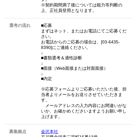
※契約期間満了後については能力等判断の
上、正社員登用となります。
選考の流れ
■応募
まずはネット、またはお電話にてご応募くだ
さい。
お電話からのご応募の場合は、[03-6435-
8390]にご連絡ください。
↓
■書類選考＆適性診断
↓
■面接（Web面接または対面面接）
↓
■内定
※応募フォームよりご応募いただいた後、担
当者よりメールをお送りさせていただきま
す。
メールアドレスの入力内容にお間違いがな
いか、お確かめくださいますようお願い申し
上げます。
募集拠点
金沢本社
石川県金沢市二宮町15番13号