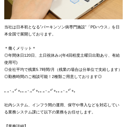
当社は日本初となる”パーキンソン病専門施設”「PDハウス」を日
本全国で展開しております。
＊働くメリット＊
◎年間休日120日、土日祝休み♪(年4回程度土曜日出勤あり、有給
使用可)
◎全社平均で残業5.7時間/月（残業の場合は分単位で支給します）
◎勤務時間のご相談可能！2種類ご用意しております◎
｡.｡･.｡*ﾟ+｡｡.｡･.｡*ﾟ+｡｡.｡･.｡*ﾟ+｡｡.｡･.｡*ﾟ+｡
社内システム、インフラ間の運用、保守や導入などを対応してい
る業務システム課にて以下の業務をお任せします。
【業務詳細】