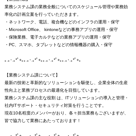
業務システム課の業務全般についてのスケジュール管理や業務効
率化の計画立案を行っていただきます。
・ネットワーク、電話、複合機などのインフラの運用・保守
・Microsoft Office、 kintoneなどの事務アプリの運用・保守
・保険業務、電子カルテなどの業務アプリの運用・保守
・PC、スマホ、タブレットなどの情報機器の購入・保守
｡.｡･.｡*ﾟ+｡｡.｡･.｡*ﾟ+｡｡.｡･.｡*ﾟ+｡｡.｡･.｡*ﾟ+｡
【業務システム課について】
最新の技術と革新的なソリューションを駆使し、企業全体の生産
性向上と業務プロセスの最適化を目指しています。
業務システム課の主な役割 は、ITソリューションの導入と管理・
社内ITサポート・セキュリティ対策を行うことです。
現在10名程度のメンバーがおり、各々担当業務もございますが、
皆で協力して業務にあたっております！
｡.｡･.｡*ﾟ+｡｡.｡･.｡*ﾟ+｡｡.｡･.｡*ﾟ+｡｡.｡･.｡*ﾟ+｡