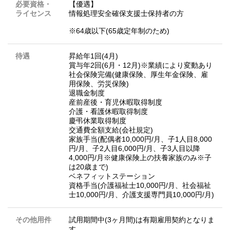
必要資格・
【優遇】
ライセンス
情報処理安全確保支援士保持者の方
※64歳以下(65歳定年制のため)
待遇
昇給年1回(4月)
賞与年2回(6月・12月)※業績により変動あり
社会保険完備(健康保険、厚生年金保険、雇
用保険、労災保険)
退職金制度
産前産後・育児休暇取得制度
介護・看護休暇取得制度
慶弔休業取得制度
交通費全額支給(会社規定)
家族手当(配偶者10,000円/月、子1人目8,000
円/月、子2人目6,000円/月、子3人目以降
4,000円/月※健康保険上の扶養家族のみ※子
は20歳まで)
ベネフィットステーション
資格手当(介護福祉士10,000円/月、社会福祉
士10,000円/月、介護支援専門員10,000円/月)
その他用件
試用期間中(3ヶ月間)は有期雇用契約となりま
す。