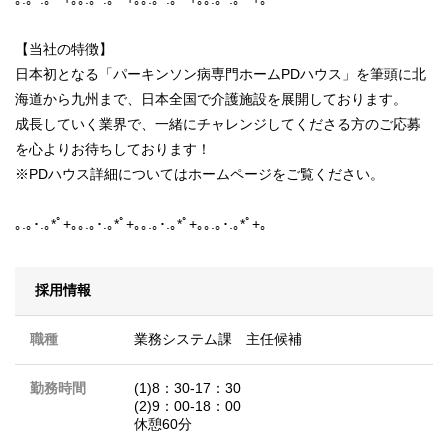
【当社の特徴】
日本初となる「パーキンソン病専門ホームPDハウス」を筆頭に北
海道から九州まで、日本全国で介護施設を展開しております。
成長していく業界で、一緒にチャレンジしてくださる方のご応募
を心よりお待ちしております！
※PDハウス詳細についてはホームページをご覧ください。
｡.｡･.｡*ﾟ+｡｡.｡･.｡*ﾟ+｡｡.｡･.｡*ﾟ+｡｡.｡･.｡*ﾟ+｡
採用情報
職種
業務システム課 主任候補
勤務時間
(1)8：30-17：30
(2)9：00-18：00
休憩60分