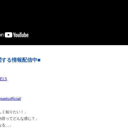
関する情報配信中■
WELS
welsofficial/
しく知りたい！」
内容ってどんな感じ？」
なる…」