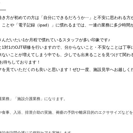
️
━━
働き方が初めての方は「自分にできるだろうか‥」と不安に思われる方
ことや「電子記録（ipad）」に慣れるまでは、一連の業務に多少時間
さんだいたい1か月程で慣れているスタッフが多い印象です♪
1対1のOJT研修を行いますので、分からないこと・不安なことは丁寧
来ないことが増えてしまう中でも、少しでも出来ることを見つけて関わ
はお待ちしております！
フを見ていただくのも良いと思います！ぜひ一度、施設見学へお越しく
護業務」「施設介護業務」になります。
や食事、入浴、排泄介助の実施、褥瘡の予防や離床目的のエクササイズなどを
施設内訪問介護にて個別ケアを実施します。