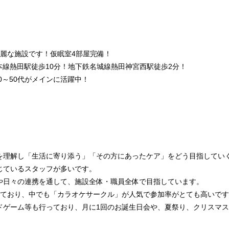
く綺麗な施設です！仮眠室4部屋完備！
道本線熱田駅徒歩10分！地下鉄名城線熱田神宮西駅徒歩2分！
20～50代がメインに活躍中！
を理解し「生活に寄り添う」「その方にあったケア」をどう目指してい
じているスタッフが多いです。
や日々の連携を通して、施設全体・職員全体で目指しています。
ており、中でも「カラオケサークル」が人気で参加率がとても高いです☺
ドゲーム等も行っており、月に1回のお誕生日会や、夏祭り、クリスマ