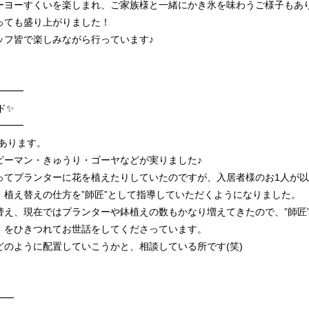
ーヨーすくいを楽しまれ、ご家族様と一緒にかき氷を味わうご様子もあ
っても盛り上がりました！
ッフ皆で楽しみながら行っています♪
━━━
✨️
━━━
あります。
ピーマン・きゅうり・ゴーヤなどが実りました♪
ってプランターに花を植えたりしていたのですが、入居者様のお1人が
、植え替えの仕方を”師匠”として指導していただくようになりました。
替え、現在ではプランターや鉢植えの数もかなり増えてきたので、”師匠
）をひきつれてお世話をしてくださっています。
のように配置していこうかと、相談している所です(笑)
━━