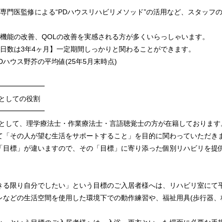
専門医監修による“PDハウスリハビリメソッド”の活用など、スタッフ
知機能の改善、QOLの改善を実感される方が多くいらっしゃいます。
設日数は3年4ヶ月】一定期間しっかりと関わることができます。
PDハウス野芥の平均値(25年5月末時点)
━━━━━━━
としての役割
━━━━━━━
員として、理学療法士・作業療法士・言語聴覚士の方が在籍しております
て「その人が望む生活をサポートすること」を目的に関わっていただき
「目標」が違いますので、その「目標」に寄り添った個別リハビリを提
きる限り自分でしたい」という目標のご入居者様へは、リハビリ室にて
レなどの生活空間を使用した環境下での動作練習や、福祉用具(歩行器、