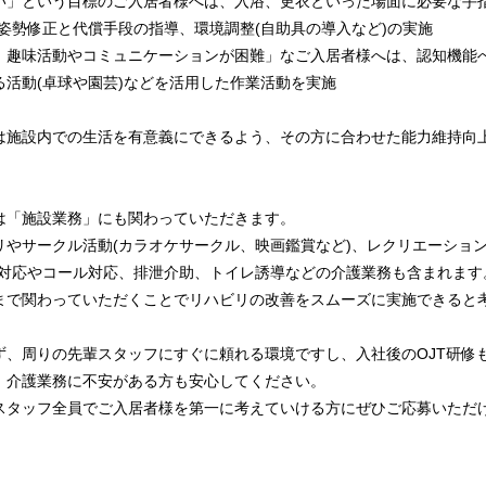
い」という目標のご入居者様へは、入浴、更衣といった場面に必要な手指
姿勢修正と代償手段の指導、環境調整(自助具の導入など)の実施
、趣味活動やコミュニケーションが困難」なご入居者様へは、認知機能
活動(卓球や園芸)などを活用した作業活動を実施
は施設内での生活を有意義にできるよう、その方に合わせた能力維持向
は「施設業務」にも関わっていただきます。
リやサークル活動(カラオケサークル、映画鑑賞など)、レクリエーション
り対応やコール対応、排泄介助、トイレ誘導などの介護業務も含まれます
まで関わっていただくことでリハビリの改善をスムーズに実施できると
ず、周りの先輩スタッフにすぐに頼れる環境ですし、入社後のOJT研修も
、介護業務に不安がある方も安心してください。
スタッフ全員でご入居者様を第一に考えていける方にぜひご応募いただ