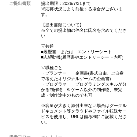
ご提出書類
提出期限：2026/7/31まで
※応募状況により前後する場合がございま
す。
【提出書類について】
※全ての提出物の件名に氏名を含めてくださ
い
▽共通
■履歴書 または エントリーシート
■志望動機(履歴書やエントリーシート内可)
▽職種ごと
・プランナー 企画書(書式自由。ご自身
で考えたオリジナルゲームの企画書)
・プログラマ プログラミングスキルが分
かる制作物 ※ゲーム以外の制作物、未完
成・制作途中のものでも可
※容量が大きく添付出来ない場合はグーグル
ドキュメント等クラウドやファイル転送サー
ビスを使用し、URLは備考欄にご記載くださ
い。