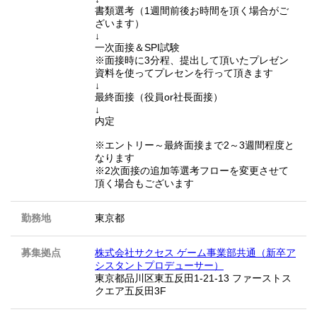
書類選考（1週間前後お時間を頂く場合がご
ざいます）
↓
一次面接＆SPI試験
※面接時に3分程、提出して頂いたプレゼン
資料を使ってプレセンを行って頂きます
↓
最終面接（役員or社長面接）
↓
内定
※エントリー～最終面接まで2～3週間程度と
なります
※2次面接の追加等選考フローを変更させて
頂く場合もございます
勤務地
東京都
募集拠点
株式会社サクセス ゲーム事業部共通（新卒ア
シスタントプロデューサー）
東京都品川区東五反田1-21-13 ファーストス
クエア五反田3F