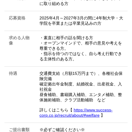
に取り組める方
応募資格
2025年4月～2027年3月の間に4年制大学・大
学院を卒業または卒業見込みの方
求める人物
・素直に相手の話を聞ける方
像
・オープンマインドで、相手の意見や考えを
尊重できる方。
・指示を待つのではなく、自ら考え行動でき
る主体性のある方。
待遇
交通費支給（月額15万円まで）、各種社会保
険完備
確定拠出年金制度、結婚祝金、出産祝金、入
社祝金
昼食補助、書籍購入補助、エンタメ補助、整
体施術補助、クラブ活動補助 など
詳しくはこちら【
https://www.success-
corp.co.jp/recruit/about/#welfare
】
ご提出書類
※必ずご確認ください※