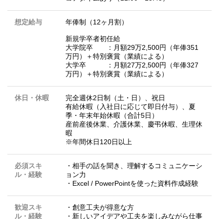
想定給与
年俸制（12ヶ月割）
新規学卒者初任給
大学院卒 ：月額29万2,500円（年俸351
万円）＋特別褒賞（業績による）
大学卒 ：月額27万2,500円（年俸327
万円）＋特別褒賞（業績による）
休日・休暇
完全週休2日制（土・日）、祝日
有給休暇（入社日に応じて即日付与）、夏
季・年末年始休暇（合計5日）
産前産後休業、介護休業、慶弔休暇、生理休
暇
※年間休日120日以上
必須スキ
・相手の話を聞き、理解するコミュニケーシ
ル・経験
ョン力
・Excel / PowerPointを使った資料作成経験
歓迎スキ
・創意工夫が得意な方
ル・経験
・新しいアイデアや工夫を楽しみながら仕事