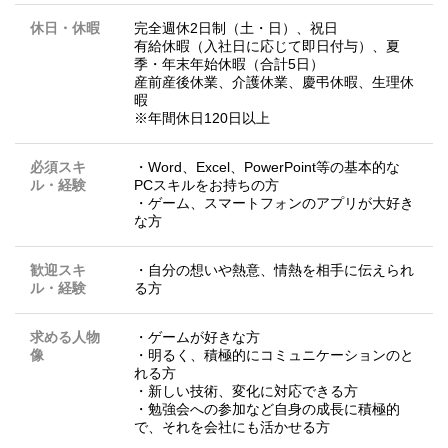
休日・休暇
完全週休2日制（土・日）、祝日
有給休暇（入社日に応じて即日付与）、夏
季・年末年始休暇（合計5日）
産前産後休業、介護休業、慶弔休暇、生理休
暇
※年間休日120日以上
必須スキ
・Word、Excel、PowerPoint等の基本的な
ル・経験
PCスキルをお持ちの方
・ゲーム、スマートフォンのアプリが大好き
な方
歓迎スキ
・自分の想いや熱意、情熱を相手に伝えられ
ル・経験
る方
求める人物
・ゲームが好きな方
像
・明るく、積極的にコミュニケーションのと
れる方
・新しい技術、変化に対応できる方
・勉強会への参加など自身の成長に積極的
で、それを会社にも活かせる方