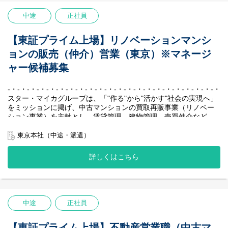
・不動産仲介会社様への金額交渉
しという抜群の安定性を実現し、業界のリーディングカンパニー
スタイム制度を導入しており、繁忙期や閑散期に合わせて働く時
・購入成約物件の契約、決済業務 など
として確固たる地位を築いています。
中途
正社員
間を効率的に配分することができ、メリハリのある働き方をして
-・-・-・-・-・-・-・-・-・-・-・-・-・-・-・-・-・-・-・-・-・-・-
います。
■リノベーションマンションの販売業務（仲介部門）
不動産会社では珍しく女性社員が多いこと（男女比5：5）も当社
スター・マイカグループが供給するリノベーションマンションを
【主な業務内容】
【東証プライム上場】リノベーションマンシ
の特徴で、子育てと仕事を両立しながら活躍している社員が多く
ホームページ・ポータルサイト等に掲載、お問い合わせ頂いたお
当社で仕入れたマンションのリノベーション企画、周辺環境やマ
ョンの販売（仲介）営業（東京）※マネージ
在籍しております。
客様に対して、物件現地のご案内、資金計画の提案、不動産売買
ーケット調査、販売物件の契約決済業務などを行っていただきま
契約、物件のお引き渡しまでを行っていただきます。
す。
ャー候補募集
一般的な不動産売買仲介会社が行う、売却物件の委任営業はあり
・周辺環境やマーケット調査、リノベーションの企画立案、販売
ません。
価格の設定
-・-・-・-・-・-・-・-・-・-・-・-・-・-・-・-・-・-・-・-・-・-・-
・施工協力会社との現場調査、見積書精査、工程管理
スター・マイカグループは、「"作る"から"活かす"社会の実現へ」
【勤務地】
・物件販売資料の作成、不動産仲介会社への販促活動
をミッションに掲げ、中古マンションの買取再販事業（リノベー
首都圏での採用を予定しております。
・販売物件の契約、引渡し業務 など
ション事業）を主軸とし、賃貸管理、建物管理、売買仲介など、
初任地は下記本社、支店いずれかの配属となります。
周辺事業にも多角的に取り組んでいます。
・東京本社：東京都港区虎ノ門4-3-1城山トラストタワー28階
＜POINT＞
私たちの最大の強みは、堅実かつ効率的に収益を生み出す独自の
東京本社（中途・派遣）
・横浜支店：神奈川県横浜市神奈川区金港町6-3 横浜金港町ビル
◆顧客への営業活動は、販売依頼先の不動産仲介会社が行いま
ビジネスモデルです。
7F
す。
賃貸中のマンションを一室単位で仕入れ、入居者様が退去後にリ
※総合職での採用となるため、将来的には全国転勤の可能性もご
◆歩合、ノルマはありません。※部署目標及び個人目標はござい
詳しくはこちら
ノベーションして再販する、「家賃収入×売却益」の二軸による収
ざいます。
ます。
益モデルを確立しています。
◆ジョブローテーション制度で幅広い業務経験が可能。リノベー
【社風／環境】
中古マンション保有戸数は国内1位を誇り、創業以来一度も赤字な
ションマンションのプロフェッショナルを目指すことができま
『不動産会社“らしくない”社風』
しという抜群の安定性を実現し、業界のリーディングカンパニー
す。
個人戦のイメージが強い不動産業界において、私たちはチームと
として確固たる地位を築いています。
中途
正社員
して、組織として成長していくことを大切にしています。新卒で
-・-・-・-・-・-・-・-・-・-・-・-・-・-・-・-・-・-・-・-・-・-・-
【勤務地】
も中途でも、「チームワークで働くこと」に共感をして集まった
東京本社：東京都港区虎ノ門4-3-1城山トラストタワー28階
【主な業務内容】
メンバーが多いため、社内で自然と助け合いが生まれます。
【東証プライム上場】不動産営業職（中古マ