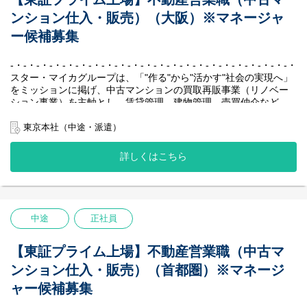
※総合職での採用となるため、将来的には全国転勤の可能性もご
スター・マイカグループのリノベーションマンションの販売（仲
日頃から社員同士のコミュニケーションを大切にしており、月に
ざいます。
ンション仕入・販売）（大阪）※マネージャ
介）をお任せ致します。
一度のシャッフルランチという企画では、部署や年次を超えたメ
※入社後は、グループ会社である「スター・マイカ・レジデンス
ンバー同士の交流を深めています。
ー候補募集
【社風／環境】
株式会社」に出向いただきます。
『不動産会社“らしくない”社風』
『ワークライフバランス』
個人戦のイメージが強い不動産業界において、私たちはチームと
-・-・-・-・-・-・-・-・-・-・-・-・-・-・-・-・-・-・-・-・-・-・-
【具体的には】
ITを活用して作業効率を上げる取り組みを行っており、全社の平
して、組織として成長していくことを大切にしています。新卒で
スター・マイカグループは、「"作る"から"活かす"社会の実現へ」
スター・マイカグループが販売するリノベーションマンションを
均月残業時間は約15時間程度となっております。また、フレック
も中途でも、「チームワークで働くこと」に共感をして集まった
をミッションに掲げ、中古マンションの買取再販事業（リノベー
ホームページ・ポータルサイト等に掲載、お問い合わせ頂いたお
スタイム制度を導入しており、繁忙期や閑散期に合わせて働く時
メンバーが多いため、社内で自然と助け合いが生まれます。
ション事業）を主軸とし、賃貸管理、建物管理、売買仲介など、
客様に対して、物件現地のご案内、資金計画の提案、不動産売買
間を効率的に配分することができ、メリハリのある働き方をして
日頃から社員同士のコミュニケーションを大切にしており、月に
周辺事業にも多角的に取り組んでいます。
契約、物件のお引き渡しまでを行っていただきます。
います。
一度のシャッフルランチという企画では、部署や年次を超えたメ
私たちの最大の強みは、堅実かつ効率的に収益を生み出す独自の
東京本社（中途・派遣）
将来的には、マネジメントに携わっていただくことを期待してい
不動産会社では珍しく女性社員が多いこと（男女比5：5）も当社
ンバー同士の交流を深めています。
ビジネスモデルです。
ます。
の特徴で、子育てと仕事を両立しながら活躍している社員が多く
賃貸中のマンションを一室単位で仕入れ、入居者様が退去後にリ
在籍しております。
詳しくはこちら
『ワークライフバランス』
ノベーションして再販する、「家賃収入×売却益」の二軸による収
■変更の範囲
ITを活用して作業効率を上げる取り組みを行っており、全社の平
益モデルを確立しています。
当社の定める業務全般
均月残業時間は約15時間程度となっております。また、フレック
中古マンション保有戸数は国内1位を誇り、創業以来一度も赤字な
スタイム制度を導入しており、繁忙期や閑散期に合わせて働く時
しという抜群の安定性を実現し、業界のリーディングカンパニー
【社風／環境】
間を効率的に配分することができ、メリハリのある働き方をして
として確固たる地位を築いています。
『不動産会社“らしくない”社風』
中途
正社員
います。
-・-・-・-・-・-・-・-・-・-・-・-・-・-・-・-・-・-・-・-・-・-・-
個人戦のイメージが強い不動産業界において、私たちはチームと
不動産会社では珍しく女性社員が多いこと（男女比5：5）も当社
して、組織として成長していくことを大切にしています。新卒で
の特徴で、子育てと仕事を両立しながら活躍している社員が多く
【主な業務内容】
【東証プライム上場】不動産営業職（中古マ
も中途でも、「チームワークで働くこと」に共感をして集まった
在籍しております。
ご入社後は、マンションの仕入れ（投資事業部）もしくはリノベ
メンバーが多いため、社内で自然と助け合いが生まれます。
ンション仕入・販売）（首都圏）※マネージ
ーション企画・販売（販売事業部）を行っていただきます。
日頃から社員同士のコミュニケーションを大切にしており、月に
※個人のお客様への営業はありません。
ャー候補募集
一度のシャッフルランチという企画では、部署や年次を超えたメ
ンバー同士の交流を深めています。