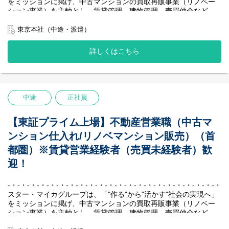
周辺事業にも多角的に取り組んでいます。
をミッションに掲げ、中古マンションの買取再販事業（リノベー
日頃から社員同士のコミュニケーションを大切にしており、月に
私たちの最大の強みは、堅実かつ効率的に収益を生み出す独自の
ション事業）を主軸とし、賃貸管理、建物管理、売買仲介など、
一度のシャッフルランチという企画では、部署や年次を超えたメ
ビジネスモデルです。
周辺事業にも多角的に取り組んでいます。
ンバー同士の交流を深めています。
賃貸中のマンションを一室単位で仕入れ、入居者様が退去後にリ
私たちの最大の強みは、堅実かつ効率的に収益を生み出す独自の
東京本社（中途・派遣）
ノベーションして再販する、「家賃収入×売却益」の二軸による収
ビジネスモデルです。
【ワークライフバランス】
益モデルを確立しています。
賃貸中のマンションを一室単位で仕入れ、入居者様が退去後にリ
詳しくはこちら
ITやAIを活用して作業効率を上げる取り組みを行っており、全社の
中古マンション保有戸数は国内1位を誇り、創業以来一度も赤字な
ノベーションして再販する、「家賃収入×売却益」の二軸による収
平均月残業時間は約15時間程度と業界の半分以下の数字です。
しという抜群の安定性を実現し、業界のリーディングカンパニー
益モデルを確立しています。
また、フレックスタイム制度を導入しており、繁忙期や閑散期に
として確固たる地位を築いています。
中古マンション保有戸数は国内1位を誇り、創業以来一度も赤字な
合わせて働く時間を効率的に配分することができ、メリハリのあ
しという抜群の安定性を実現し、業界のリーディングカンパニー
る働き方をしています。
【社風／環境】
として確固たる地位を築いています。
中途
正社員
『不動産会社“らしくない”社風』
-・-・-・-・-・-・-・-・-・-・-・-・-・-・-・-・-・-・-・-・-・-・-
個人戦のイメージが強い不動産業界において、私たちはチームと
して、組織として成長していくことを大切にしています。
【主な業務内容】
【東証プライム上場】不動産営業職（中古マ
「チームで働くこと」に共感をして集まったメンバーが多いた
当社で仕入れたマンションのリノベーション企画、周辺環境やマ
ンション仕入れ/リノベマンション販売）（首
め、社内で自然と助け合いが生まれています。
ーケット調査、販売物件の契約決済業務などを行っていただきま
日頃から社員同士のコミュニケーションを大切にしており、月に
す。
都圏）※賃貸営業経験者（売買未経験者）歓
一度のシャッフルランチという企画では、部署や年次を超えたメ
・周辺環境やマーケット調査、リノベーションの企画立案、販売
迎！
ンバー同士の交流を深めています。
価格の設定
・施工協力会社との現場調査、見積書精査、工程管理
【ワークライフバランス】
・物件販売資料の作成、不動産仲介会社への販促活動
-・-・-・-・-・-・-・-・-・-・-・-・-・-・-・-・-・-・-・-・-・-・-
ITやAIを活用して作業効率を上げる取り組みを行っており、全社の
・販売物件の契約、引渡し業務 など
スター・マイカグループは、「"作る"から"活かす"社会の実現へ」
平均月残業時間は約15時間程度と業界の半分以下の数字です。
をミッションに掲げ、中古マンションの買取再販事業（リノベー
また、フレックスタイム制度を導入しており、繁忙期や閑散期に
＜POINT＞
ション事業）を主軸とし、賃貸管理、建物管理、売買仲介など、
合わせて働く時間を効率的に配分することができ、メリハリのあ
◆顧客への営業活動は、販売依頼先の不動産仲介会社が行いま
周辺事業にも多角的に取り組んでいます。
る働き方をしています。