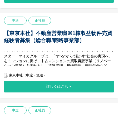
益モデルを確立しています。
中古マンション保有戸数は国内1位を誇り、創業以来一度も赤字な
しという抜群の安定性を実現し、業界のリーディングカンパニー
として確固たる地位を築いています。
中途
正社員
-・-・-・-・-・-・-・-・-・-・-・-・-・-・-・-・-・-・-・-・-・-・-
【主な業務内容】
【東京本社】不動産営業職※1棟収益物件売買
ご入社後は、マンションの仕入れ（投資事業部）もしくはリノベ
経験者募集（総合職/戦略事業部）
ーション企画・販売（販売事業部）を行っていただきます。
※個人のお客様への営業はありません。
-・-・-・-・-・-・-・-・-・-・-・-・-・-・-・-・-・-・-・-・-・-・-
■マンションの仕入れ（投資事業部）
スター・マイカグループは、「"作る"から"活かす"社会の実現へ」
主に不動産仲介会社様を訪問しての情報収集や金額交渉、契約決
をミッションに掲げ、中古マンションの買取再販事業（リノベー
済業務などを行っていただきます。
ション事業）を主軸とし、賃貸管理、建物管理、売買仲介など、
周辺事業にも多角的に取り組んでいます。
・不動産仲介会社様へ物件情報のヒアリング
私たちの最大の強みは、堅実かつ効率的に収益を生み出す独自の
東京本社（中途・派遣）
・内見・現地調査
ビジネスモデルです。
・販売戦略（リノベーションのプランニング/価格設定）の検討、
賃貸中のマンションを一室単位で仕入れ、入居者様が退去後にリ
詳しくはこちら
購入判断
ノベーションして再販する、「家賃収入×売却益」の二軸による収
・不動産仲介会社様への金額交渉
益モデルを確立しています。
・購入成約物件の契約、決済業務 など
中古マンション保有戸数は国内1位を誇り、創業以来一度も赤字な
しという抜群の安定性を実現し、業界のリーディングカンパニー
■リノベーション企画・販売（販売事業部）
として確固たる地位を築いています。
中途
正社員
入居者様が退去した後の物件を再販売するために、リノベーショ
-・-・-・-・-・-・-・-・-・-・-・-・-・-・-・-・-・-・-・-・-・-・-
ンの企画、周辺環境やマーケット調査、販売物件の契約決済業務