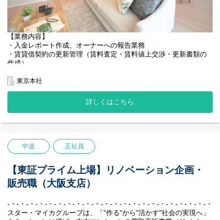
【スター・マイカグループについて】
スター・マイカグループは、「"作る"から"活かす"社会の実現へ」
をミッションに掲げ、中古マンションの買取再販事業（リノベー
ション事業）を主軸とし、賃貸管理、建物管理、売買仲介など、
【業務内容】
周辺事業にも多角的に取り組んでいます。
・入金レポート作成、オーナーへの報告業務
私たちの最大の強みは、堅実かつ効率的に収益を生み出す独自の
・賃貸借契約の更新管理（賃料査定・賃料値上交渉・更新書類の
ビジネスモデルです。
作成）
賃貸中のマンションを一室単位で仕入れ、入居者様が退去後にリ
・修繕対応及び修繕業者への発注管理（新規施工業者の開拓）
ノベーションして再販する、「家賃収入×売却益」の二軸による収
・賃料入金管理（督促/折衝含む）
東京本社
益モデルを確立しています。
・賃貸借契約の承継管理
中古マンション保有戸数は国内1位を誇り、創業以来一度も赤字な
・入居者からの問合せ対応
詳しくはこちら
しという抜群の安定性を実現し、業界のリーディングカンパニー
・解約立会、原状回復工事発注管理
として確固たる地位を築いています。
・入居者対応全般
・紛争案件の管理
【研修制度】
など
・入社後1～3か月間については東京本社にて、オリエンテーショ
中途
正社員
ン研修・OJT研修を実施いたします。
※ご入社後、主にスター・マイカ株式会社（グループ会社）で保
※研修期間中は会社が手配した物件にお住まいいただけます。
有している物件の管理を担う「スター・マイカ・プロパティ株式
会社」に出向いただきます。
【東証プライム上場】リノベーション企画・
【社風／環境】
販売職（大阪支店）
『不動産会社“らしくない”社風』
【スター・マイカグループについて】
個人戦のイメージが強い不動産業界において、私たちはチームと
スター・マイカグループは、「"作る"から"活かす"社会の実現へ」
して、組織として成長していくことを大切にしています。
をミッションに掲げ、中古マンションの買取再販事業（リノベー
-・-・-・-・-・-・-・-・-・-・-・-・-・-・-・-・-・-・-・-・-・-・-
「チームで働くこと」に共感をして集まったメンバーが多いた
ション事業）を主軸とし、賃貸管理、建物管理、売買仲介など、
スター・マイカグループは、「"作る"から"活かす"社会の実現へ」
め、社内で自然と助け合いが生まれています。