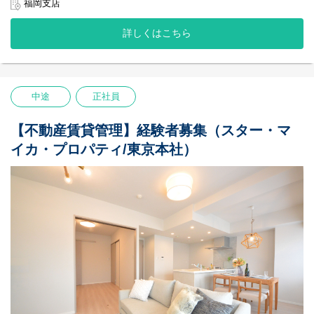
■マンションの仕入れ
◆ジョブローテーション制度で幅広い業務経験が可能。リノベー
福岡支店
して、組織として成長していくことを大切にしています。新卒で
主に不動産仲介会社様を訪問しての情報収集や金額交渉、契約決
ションマンションのプロフェッショナルを目指すことができま
も中途でも、「チームワークで働くこと」に共感をして集まった
済業務などを行っていただきます。
す。
メンバーが多いため、社内で自然と助け合いが生まれます。
詳しくはこちら
・不動産仲介会社様へ物件情報のヒアリング
日頃から社員同士のコミュニケーションを大切にしており、月に
【社風／環境】
・内見・現地調査
一度のシャッフルランチという企画では、部署や年次を超えたメ
『不動産会社“らしくない”社風』
・販売戦略（リノベーションのプランニング/価格設定）の検討、
ンバー同士の交流を深めています。
個人戦のイメージが強い不動産業界において、私たちはチームと
購入判断
して、組織として成長していくことを大切にしています。新卒で
・不動産仲介会社様への金額交渉
『ワークライフバランス』
中途
正社員
も中途でも、「チームワークで働くこと」に共感をして集まった
・購入成約物件の契約、決済業務
ITを活用して作業効率を上げる取り組みを行っており、全社の平
メンバーが多いため、社内で自然と助け合いが生まれます。
など
均月残業時間は約15時間程度となっております。また、フレック
日頃から社員同士のコミュニケーションを大切にしており、月に
【不動産賃貸管理】経験者募集（スター・マ
スタイム制度を導入しており、繁忙期や閑散期に合わせて働く時
■リノベーション企画・販売
一度のシャッフルランチという企画では、部署や年次を超えたメ
間を効率的に配分することができ、メリハリのある働き方をして
イカ・プロパティ/東京本社）
入居者様が退去した後の物件を再販売するために、リノベーショ
ンバー同士の交流を深めています。
います。
ンの企画、周辺環境やマーケット調査、販売物件の契約決済業務
不動産会社では珍しく女性社員が多いこと（男女比5：5）も当社
『ワークライフバランス』
などを行っていただきます。
の特徴で、子育てと仕事を両立しながら活躍している社員が多く
ITを活用して作業効率を上げる取り組みを行っており、全社の平
・周辺環境やマーケット調査、リノベーションの企画立案、販売
在籍しております。
均月残業時間は約15時間程度となっております。また、フレック
価格の設定
スタイム制度を導入しており、繁忙期や閑散期に合わせて働く時
・施工協力会社との現場調査、見積書精査、工程管理管理
間を効率的に配分することができ、メリハリのある働き方をして
・物件販売資料の作成、不動産仲介会社様への販促活動
います。
・販売物件の契約、引渡し業務
不動産会社では珍しく女性社員が多いこと（男女比5：5）も当社
など
の特徴で、子育てと仕事を両立しながら活躍している社員が多く
※顧客への営業活動は、仕入・販売依頼先の不動産仲介会社様が
在籍しております。
行います。
※歩合、ノルマはありません。