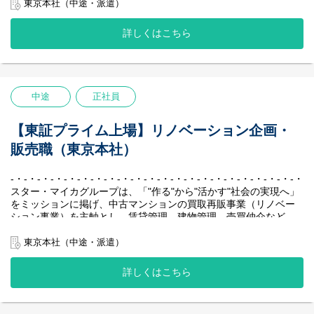
す。
私たちの最大の強みは、堅実かつ効率的に収益を生み出す独自の
東京本社（中途・派遣）
◆歩合、ノルマはありません。※部署目標及び個人目標はござい
ビジネスモデルです。
ます。
賃貸中のマンションを一室単位で仕入れ、入居者様が退去後にリ
詳しくはこちら
◆ジョブローテーション制度で幅広い業務経験が可能。
ノベーションして再販する、「家賃収入×売却益」の二軸による収
リノベーションマンションのプロフェッショナルを目指すこと
益モデルを確立しています。
ができます。
中古マンション保有戸数は国内1位を誇り、創業以来一度も赤字な
しという抜群の安定性を実現し、業界のリーディングカンパニー
【勤務地】
として確固たる地位を築いています。
中途
正社員
大阪支店：大阪府大阪市北区大深町3-1 グランフロント大阪タワー
-・-・-・-・-・-・-・-・-・-・-・-・-・-・-・-・-・-・-・-・-・-・-
C16階
※総合職での採用となるため、将来的には全国転勤の可能性もご
【主な業務内容】
【東証プライム上場】リノベーション企画・
ざいます。
ご入社後は、中古マンションの仕入れ業務もしくはリノベーショ
販売職（東京本社）
ンマンションの販売業務（仲介部門）をお任せします。配属先
【社風／環境】
は、これまでのご経験やご希望等を踏まえて決定いたします。
『不動産会社“らしくない”社風』
※仲介部門への配属の場合、入社後にグループ会社である「スタ
-・-・-・-・-・-・-・-・-・-・-・-・-・-・-・-・-・-・-・-・-・-・-
個人戦のイメージが強い不動産業界において、私たちはチームと
ー・マイカ・レジデンス株式会社」に出向いただきます。
スター・マイカグループは、「"作る"から"活かす"社会の実現へ」
して、組織として成長していくことを大切にしています。新卒で
をミッションに掲げ、中古マンションの買取再販事業（リノベー
も中途でも、「チームワークで働くこと」に共感をして集まった
【具体的には】
ション事業）を主軸とし、賃貸管理、建物管理、売買仲介など、
メンバーが多いため、社内で自然と助け合いが生まれます。
■マンションの仕入れ業務
周辺事業にも多角的に取り組んでいます。
日頃から社員同士のコミュニケーションを大切にしており、月に
主に不動産仲介会社様を訪問しての情報収集や金額交渉、契約決
私たちの最大の強みは、堅実かつ効率的に収益を生み出す独自の
東京本社（中途・派遣）
一度のシャッフルランチという企画では、部署や年次を超えたメ
済業務などを行っていただきます。
ビジネスモデルです。
ンバー同士の交流を深めています。
・不動産仲介会社様へ物件情報のヒアリング
賃貸中のマンションを一室単位で仕入れ、入居者様が退去後にリ
詳しくはこちら
・内見・現地調査
ノベーションして再販する、「家賃収入×売却益」の二軸による収
『ワークライフバランス』
・販売戦略（リノベーションのプランニング/価格設定）の検討、
益モデルを確立しています。
ITを活用して作業効率を上げる取り組みを行っており、全社の平
購入判断
中古マンション保有戸数は国内1位を誇り、創業以来一度も赤字な
均月残業時間は約15時間程度となっております。また、フレック