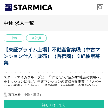
中途 求人一覧
中途
正社員
【東証プライム上場】不動産営業職（中古マ
ンション仕入・販売）（首都圏）※経験者募
集
-・-・-・-・-・-・-・-・-・-・-・-・-・-・-・-・-・-・-・-・-・-・-
スター・マイカグループは、「"作る"から"活かす"社会の実現へ」
をミッションに掲げ、中古マンションの買取再販事業（リノベー
ション事業）を主軸とし、賃貸管理、建物管理、売買仲介など、
周辺事業にも多角的に取り組んでいます。
私たちの最大の強みは、堅実かつ効率的に収益を生み出す独自の
東京本社（中途・派遣）
ビジネスモデルです。
賃貸中のマンションを一室単位で仕入れ、入居者様が退去後にリ
詳しくはこちら
ノベーションして再販する、「家賃収入×売却益」の二軸による収