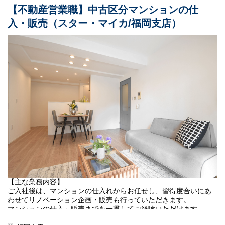
などを行っていただきます。
【不動産営業職】中古区分マンションの仕
【業務内容】
入・販売（スター・マイカ/福岡支店）
・周辺環境やマーケット調査、リノベーションの企画立案、販売
戦略事業部とは、主に1棟収益物件（マンション）／高級区分マン
価格の設定
ションの
・施工協力会社との現場調査、見積書精査、工程管理管理
投資・運用及び保有物件等のアセットマネジメントを行っている
・物件販売資料の作成、不動産仲介会社様への販促活動
部署です。
・販売物件の契約、引渡し業務 など
グループ全体の戦略的投資を実行している投資チームと
保有物件のアセットマネジメント業務を行っているAMチームの2
■変更の範囲
チームで構成されています。
当社の定める業務全般
今回は投資チームで主に不動産仲介会社様を訪問しての1棟収益物
【勤務地】
件（マンション）／高級区分マンションの情報収集や金額交渉、
首都圏での採用を予定しております。
契約決済業務などを行っていただきます。
初任地は下記本社、支店いずれかの配属となります。
・不動産仲介会社様へ物件情報のヒアリング～情報取得～物件評
・東京本社：東京都港区虎ノ門4-3-1城山トラストタワー28階
価
・横浜支店：神奈川県横浜市神奈川区金港町6-3 横浜金港町ビル
・内見・現地調査
7F
・販売戦略（リノベーション等のプランニング/価格設定）の検
※総合職での採用となるため、将来的には全国転勤の可能性もご
討、購入判断
ざいます。
・不動産仲介会社様への金額交渉
・購入成約物件の契約、決済業務 など
＜POINT＞
【主な業務内容】
◆顧客への営業活動は、仕入・販売依頼先の不動産仲介会社様が
ご入社後は、マンションの仕入れからお任せし、習得度合いにあ
行います。
わせてリノベーション企画・販売も行っていただきます。
■社風／環境：
◆歩合、ノルマはありません。※部署目標及び個人目標はござい
マンションの仕入～販売までを一貫してご経験いただけます。
『不動産会社“らしくない”社風』
ます。
個人戦のイメージが強い不動産業界において、私たちはチームと